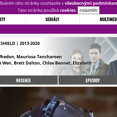
žíváním této stránky souhlasíte s
všeobecnými podmínka
Tato stránka používá
cookies
.
rozumím
ITY
SERIÁLY
MULTIMED
 SHIELD | 2013-2020
Whedon, Maurissa Tancharoen
 Wen, Brett Dalton, Chloe Bennet, Elizabeth
RECENZE
EPIZODY