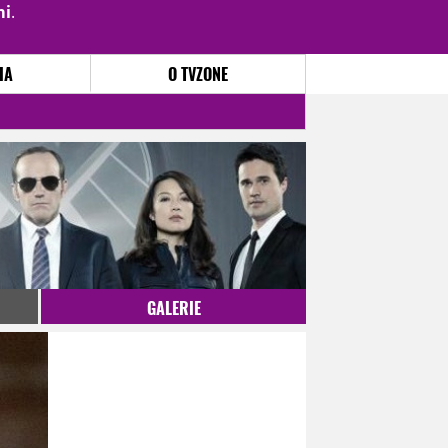
mi
.
PŘIHLÁSIT
|
REGISTROVAT
IA
O TVZONE
GALERIE