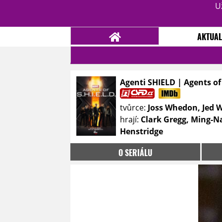
U
AKTUAL
Agenti SHIELD | Agents of
NOVINKY
TÉMATA
tvůrce:
Joss Whedon, Jed 
RECENZE
EPIZODY
KULT
hrají:
Clark Gregg, Ming-Na
TRAILERY
GALERIE
Henstridge
DISKUZE
STATISTIKY
TIRÁŽ
O SERIÁLU