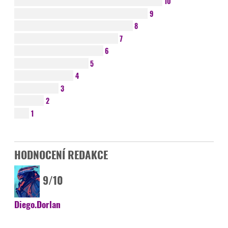
10
9
8
7
6
5
4
3
2
1
HODNOCENÍ REDAKCE
9/10
Diego.Dorlan