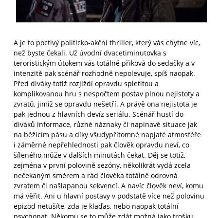
A je to poctivý politicko-akční thriller, který vás chytne víc,
než byste čekali. Už úvodní dvacetiminutovka s
teroristickým útokem vás totálně přiková do sedačky a v
intenzitě pak scénář rozhodně nepolevuje, spíš naopak.
Před diváky totiž rozjíždí opravdu spletitou a
komplikovanou hru s nespočtem postav plnou nejistoty a
zvratů, jimiž se opravdu nešetří. A právě ona nejistota je
pak jednou z hlavních devíz seriálu. Scénář hustí do
diváků informace, různé náznaky či napínavé situace jak
na běžícím pásu a díky všudypřítomné napjaté atmosféře
i záměrné nepřehlednosti pak člověk opravdu neví, co
šíleného může v dalších minutách čekat. Děj se totiž,
zejména v první polovině sezóny, několikrát vydá zcela
nečekaným směrem a rád člověka totálně odrovná
zvratem či našlapanou sekvencí. A navíc člověk neví, komu
má věřit. Ani u hlavní postavy v podstatě více než polovinu
epizod netušíte, zda je klaďas, nebo naopak totální
psychopat. Někomu se to může zdát možná jako trošku