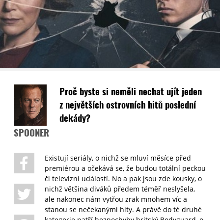
Proč byste si neměli nechat ujít jeden
z největších ostrovních hitů poslední
dekády?
SPOONER
Existují seriály, o nichž se mluví měsíce před
premiérou a očekává se, že budou totální peckou
či televizní událostí. No a pak jsou zde kousky, o
nichž většina diváků předem téměř neslyšela,
ale nakonec nám vytřou zrak mnohem víc a
stanou se nečekanými hity. A právě do té druhé
kategorie patří bezpochyby britský Bodyguard, o