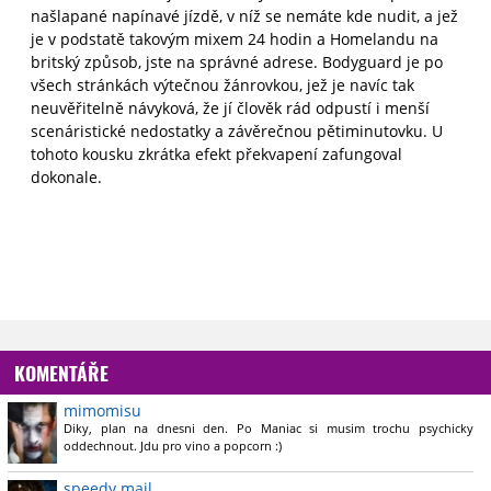
našlapané napínavé jízdě, v níž se nemáte kde nudit, a jež
je v podstatě takovým mixem 24 hodin a Homelandu na
britský způsob, jste na správné adrese. Bodyguard je po
všech stránkách výtečnou žánrovkou, jež je navíc tak
neuvěřitelně návyková, že jí člověk rád odpustí i menší
scenáristické nedostatky a závěrečnou pětiminutovku. U
tohoto kousku zkrátka efekt překvapení zafungoval
dokonale.
KOMENTÁŘE
mimomisu
Diky, plan na dnesni den. Po Maniac si musim trochu psychicky
oddechnout. Jdu pro vino a popcorn :)
speedy.mail