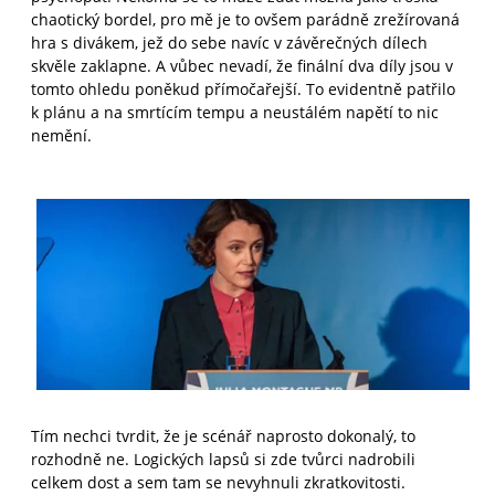
chaotický bordel, pro mě je to ovšem parádně zrežírovaná
hra s divákem, jež do sebe navíc v závěrečných dílech
skvěle zaklapne. A vůbec nevadí, že finální dva díly jsou v
tomto ohledu poněkud přímočařejší. To evidentně patřilo
k plánu a na smrtícím tempu a neustálém napětí to nic
nemění.
Tím nechci tvrdit, že je scénář naprosto dokonalý, to
rozhodně ne. Logických lapsů si zde tvůrci nadrobili
celkem dost a sem tam se nevyhnuli zkratkovitosti.