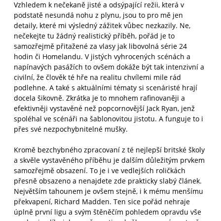
Vzhledem k nečekaně jisté a odsýpající režii, která v
podstatě nesundá nohu z plynu, jsou to pro mě jen
detaily, které mi výsledný zážitek vůbec nezkazily. Ne,
nečekejte tu žádný realistický příběh, pořád je to
samozřejmě přitažené za vlasy jak libovolná série 24
hodin či Homelandu. V jistých vyhrocených scénách a
napínavých pasážích to ovšem dokáže být tak intenzivní a
civilní, že člověk té hře na realitu chvílemi mile rád
podlehne. A také s aktuálními tématy si scenáristé hrají
docela šikovně. Zkrátka je to mnohem rafinovaněji a
efektivněji vystavěné než popcornovější Jack Ryan, jenž
spoléhal ve scénáři na šablonovitou jistotu. A funguje to i
přes své nezpochybnitelné mušky.
Kromě bezchybného zpracovaní z té nejlepší britské školy
a skvěle vystavěného příběhu je dalším důležitým prvkem
samozřejmě obsazení. To je i ve vedlejších roličkách
přesně obsazeno a nenajdete zde prakticky slabý článek.
Největším tahounem je ovšem stejně, i k mému menšímu
překvapení, Richard Madden. Ten sice pořád nehraje
úplně první ligu a svým štěněčím pohledem opravdu vše