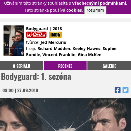
Užíváním této stránky souhlasíte s
všeobecnými podmínkami
.
PŘIHLÁSIT
Tato stránka používá
cookies
.
rozumím
REGISTROVAT
Bodyguard | 2018
NOVINKY
TÉMATA
tvůrce:
Jed Mercurio
hrají:
Richard Madden, Keeley Hawes, Sophie
RECENZE
EPIZODY
KULT
Rundle, Vincent Franklin, Gina McKee
TRAILERY
GALERIE
O SERIÁLU
RECENZE
GALERIE
DISKUZE
STATISTIKY
TIRÁŽ
Bodyguard: 1. sezóna
09:00 | 27.09.2018