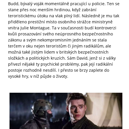
Budd, bývalý voják momentálně pracující u policie. Ten se
stane přes noc menším hrdinou, když zabrání
teroristickému útoku na vlak plný lidí. Následně je mu tak
přiděleno prestižní místo osobního strážce ministryně
vnitra Julie Montague. Ta v současnosti budí kontroverzi
kvůli prosazování svého neúprosného bezpečnostního
zákonu a svým nekompromisním jednáním se stala
terčem v oku nejen teroristům či jiným radikálům, ale
možná také jistým lidem v britských bezpečnostních
složkách a politických kruzích. Sám David, jenž si z války
přivezl nějaké ty psychické problémy, pak její radikální
postoje rozhodně nesdílí. I přesto se brzy zaplete do
vysoké hry, v níž půjde o životy.