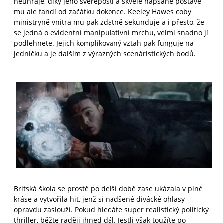
neuhraje, díky jeho sveřeposti a skvěle napsané postavě
mu ale fandí od začátku dokonce. Keeley Hawes coby
ministryně vnitra mu pak zdatně sekunduje a i přesto, že
se jedná o evidentní manipulativní mrchu, velmi snadno jí
podlehnete. Jejich komplikovaný vztah pak funguje na
jedničku a je dalším z výrazných scenáristických bodů.
Britská škola se prostě po delší době zase ukázala v plné
kráse a vytvořila hit, jenž si nadšené divácké ohlasy
opravdu zaslouží. Pokud hledáte super realistický politický
thriller, běžte raději ihned dál. Jestli však toužíte po