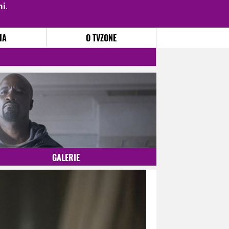
mi
.
PŘIHLÁSIT
|
REGISTROVAT
IA
O TVZONE
GALERIE