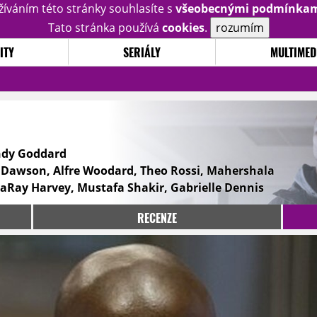
žíváním této stránky souhlasíte s
všeobecnými podmínka
Tato stránka používá
cookies
.
rozumím
ITY
SERIÁLY
MULTIMED
ndy Goddard
o Dawson, Alfre Woodard, Theo Rossi, Mahershala
 LaRay Harvey, Mustafa Shakir, Gabrielle Dennis
RECENZE