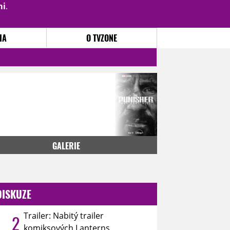
mi
.
PŘIHLÁSIT
|
REGISTROVAT
IA
O TVZONE
GALERIE
DISKUZE
Trailer: Nabitý trailer
2
komiksových Lanterns