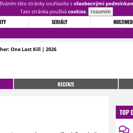
žíváním této stránky souhlasíte s
všeobecnými podmínka
Tato stránka používá
cookies
.
rozumím
ITY
SERIÁLY
MULTIMED
er: One Last Kill | 2026
RECENZE
TOP 