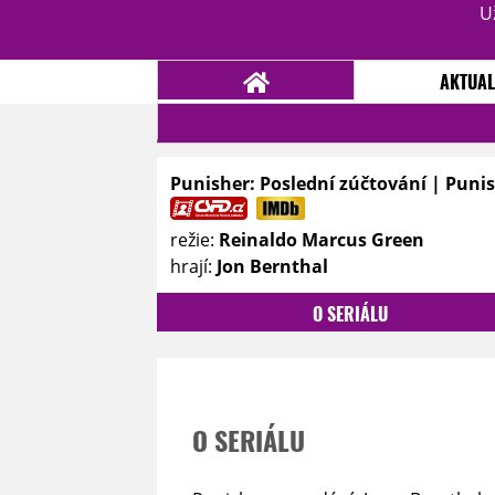
U
AKTUAL
Punisher: Poslední zúčtování | Punish
NOVINKY
TÉMATA
režie:
Reinaldo Marcus Green
RECENZE
EPIZODY
KULT
hrají:
Jon Bernthal
TRAILERY
GALERIE
O SERIÁLU
DISKUZE
STATISTIKY
TIRÁŽ
O SERIÁLU