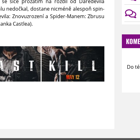
 se sice prozatím na rozdíl od Daredevila
lu nedočkal, dostane nicméně alespoň spin-
edevila: Znovuzrození a Spider-Manem: Zbrusu
anka Castlea).
KOME
Do té