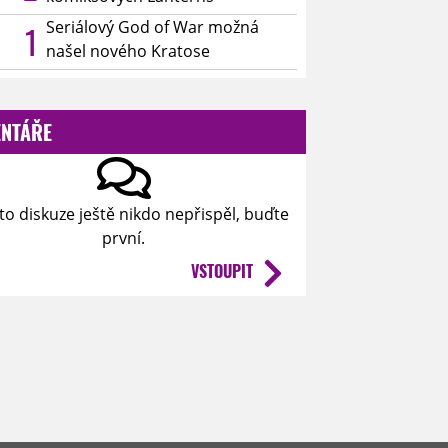
Seriálový God of War možná
1
našel nového Kratose
NTÁŘE
to diskuze ještě nikdo nepřispěl, buďte
první.
VSTOUPIT