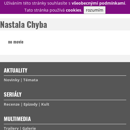
Užíváním této stránky souhlasíte s
všeobecnými podmínkami
.
PŘIHLÁSIT
Tato stránka používá
cookies
.
rozumím
REGISTROVAT
Nastala Chyba
no movie
NOVINKY
TÉMATA
RECENZE
EPIZODY
KULT
TRAILERY
GALERIE
AKTUALITY
DISKUZE
STATISTIKY
TIRÁŽ
Novinky
Témata
SERIÁLY
Recenze
Epizody
Kult
MULTIMEDIA
Trailery
Galerie