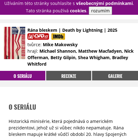
Užíváním této stránky souhlasíte s
všeobecnými podmínkami
.
PŘIHLÁSIT
Tato stránka používá
cookies
.
rozumím
REGISTROVAT
Rána bleskem | Death by Lightning | 2025
NOVINKY
TÉMATA
tvůrce:
Mike Makowsky
hrají:
Michael Shannon, Matthew Macfadyen, Nick
RECENZE
EPIZODY
KULT
Offerman, Betty Gilpin, Shea Whigham, Bradley
TRAILERY
GALERIE
Whitford
DISKUZE
STATISTIKY
TIRÁŽ
O SERIÁLU
RECENZE
GALERIE
O SERIÁLU
Historická minisérie, která pojednává o americkém
prezidentovi, jehož už si vůbec nikdo nepamatuje. Rána
bleskem mapuje krátké vůdčí období 20. hlavy Spojených