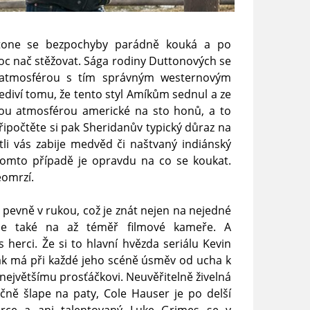
stone se bezpochyby parádně kouká a po
moc nač stěžovat. Sága rodiny Duttonových se
 atmosférou s tím správným westernovým
ediví tomu, že tento styl Amíkům sednul a ze
 svou atmosférou americké na sto honů, a to
ipočtěte si pak Sheridanův typický důraz na
tli vás zabije medvěd či naštvaný indiánský
tomto případě je opravdu na co se koukat.
eomrzí.
 pevně v rukou, což je znát nejen na nejedné
le také na až téměř filmové kameře. A
herci. Že si to hlavní hvězda seriálu Kevin
ák má při každé jeho scéně úsměv od ucha k
největšímu prosťáčkovi. Neuvěřitelně živelná
ečně šlape na paty, Cole Hauser je po delší