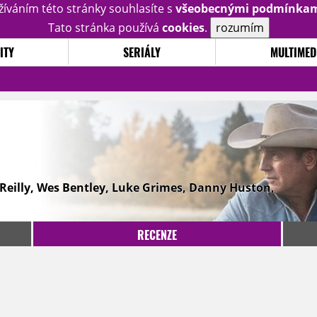
žíváním této stránky souhlasíte s
všeobecnými podmínka
Tato stránka používá
cookies
.
rozumím
ITY
SERIÁLY
MULTIMED
 Reilly, Wes Bentley, Luke Grimes, Danny Huston,
RECENZE