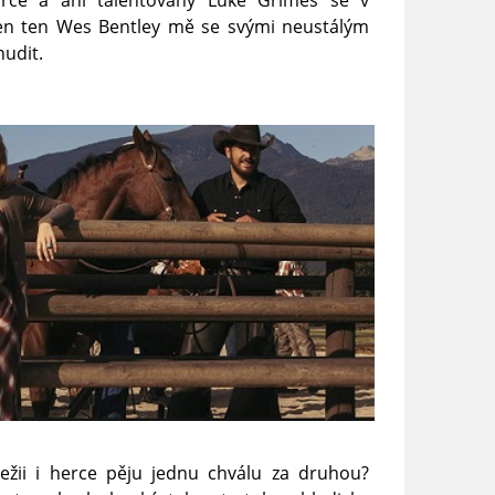
rce a ani talentovaný Luke Grimes se v
Jen ten Wes Bentley mě se svými neustálým
udit.
ežii i herce pěju jednu chválu za druhou?