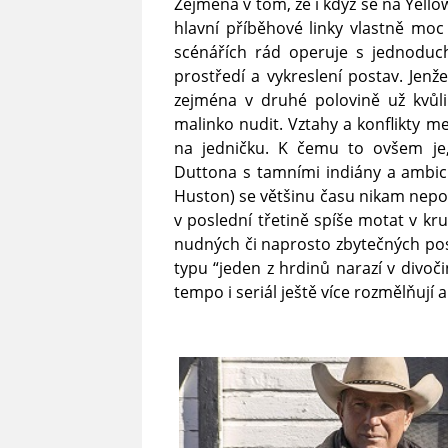
Zejména v tom, že i když se na Yello
hlavní příběhové linky vlastně moc
scénářích rád operuje s jednodu
prostředí a vykreslení postav. Jenže
zejména v druhé polovině už kvůli
malinko nudit. Vztahy a konflikty me
na jedničku. K čemu to ovšem je, 
Duttona s tamními indiány a ambic
Huston) se většinu času nikam nepos
v poslední třetině spíše motat v k
nudných či naprosto zbytečných po
typu “jeden z hrdinů narazí v divoči
tempo i seriál ještě více rozmělňuj