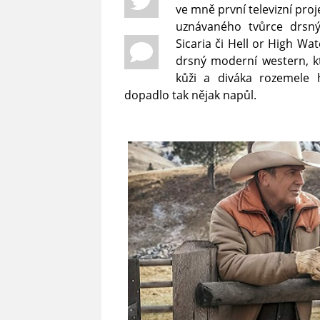
ve mně první televizní proj
uznávaného tvůrce drsn
Sicaria či Hell or High Wa
drsný moderní western, k
kůži a diváka rozemele 
dopadlo tak nějak napůl.