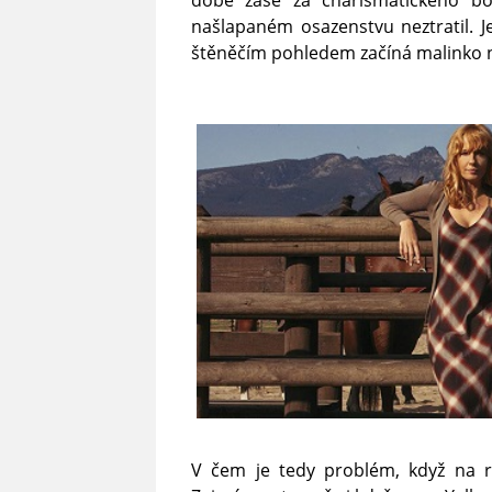
době zase za charismatického bo
našlapaném osazenstvu neztratil. 
štěněčím pohledem začíná malinko n
V čem je tedy problém, když na r