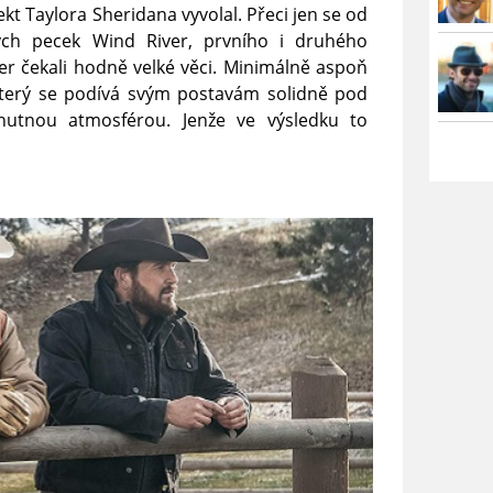
ekt Taylora Sheridana vyvolal. Přeci jen se od
ých pecek Wind River, prvního i druhého
ter čekali hodně velké věci. Minimálně aspoň
terý se podívá svým postavám solidně pod
hutnou atmosférou. Jenže ve výsledku to