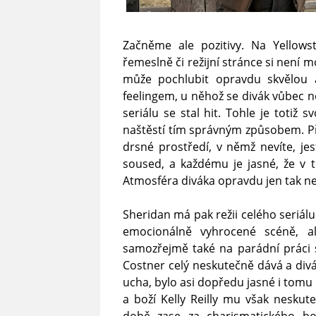
Začněme ale pozitivy. Na Yellow
řemeslně či režijní stránce si není 
může pochlubit opravdu skvělou
feelingem, u něhož se divák vůbec n
seriálu se stal hit. Tohle je totiž
naštěstí tím správným způsobem. Př
drsné prostředí, v němž nevíte, jes
soused, a každému je jasné, že v 
Atmosféra diváka opravdu jen tak n
Sheridan má pak režii celého seriálu
emocionálně vyhrocené scéně, a
samozřejmě také na parádní práci s 
Costner celý neskutečně dává a div
ucha, bylo asi dopředu jasné i tomu 
a boží Kelly Reilly mu však neskut