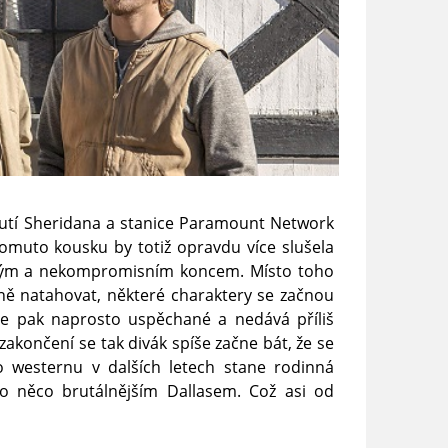
utí Sheridana a stanice Paramount Network
Tomuto kousku by totiž opravdu více slušela
sným a nekompromisním koncem. Místo toho
ině natahovat, některé charaktery se začnou
 je pak naprosto uspěchané a nedává příliš
akončení se tak divák spíše začne bát, že se
 westernu v dalších letech stane rodinná
 o něco brutálnějším Dallasem. Což asi od