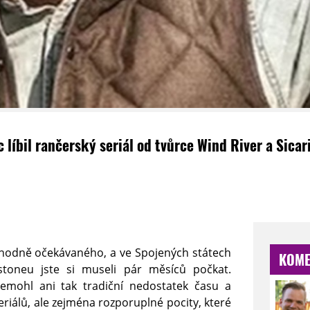
 líbil rančerský seriál od tvůrce Wind River a Sic
 hodně očekávaného, a ve Spojených státech
KOME
stoneu jste si museli pár měsíců počkat.
emohl ani tak tradiční nedostatek času a
riálů, ale zejména rozporuplné pocity, které