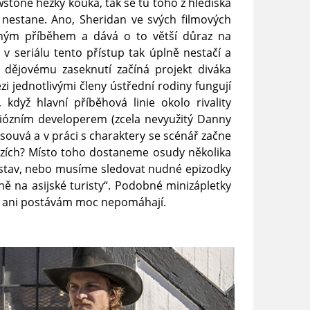
wstone hezky kouká, tak se tu toho z hlediska
 nestane. Ano, Sheridan ve svých filmových
chým příběhem a dává o to větší důraz na
 v seriálu tento přístup tak úplně nestačí a
 dějovému zaseknutí začíná projekt diváka
zi jednotlivými členy ústřední rodiny fungují
když hlavní příběhová linie okolo rivality
iózním developerem (zcela nevyužitý Danny
ouvá a v práci s charaktery se scénář začne
ruzích? Místo toho dostaneme osudy několika
stav, nebo musíme sledovat nudné epizodky
ně na asijské turisty“. Podobné minizápletky
í a ani postávám moc nepomáhají.