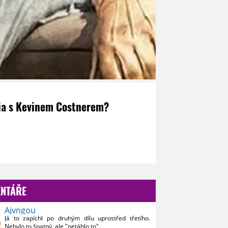
aria s Kevinem Costnerem?
NTÁŘE
Ajvngou
Já to zapíchl po druhým dílu uprostřed třetího.
Nebylo to špatný, ale "netáhlo to".