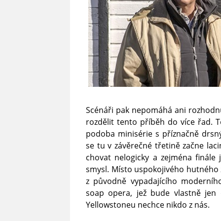
Scénáři pak nepomáhá ani rozhodn
rozdělit tento příběh do více řad. 
podoba minisérie s příznačně dr
se tu v závěrečné třetině začne lac
chovat nelogicky a zejména finále
smysl. Místo uspokojivého hutného z
z původně vypadajícího moderního
soap opera, jež bude vlastně jen
Yellowstoneu nechce nikdo z nás.