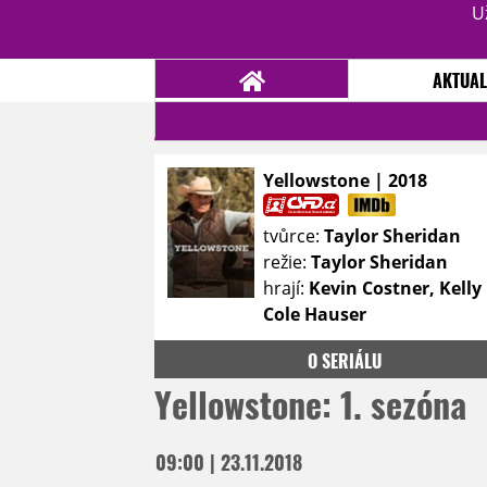
U
AKTUAL
Yellowstone | 2018
NOVINKY
TÉMATA
tvůrce:
Taylor Sheridan
RECENZE
EPIZODY
KULT
režie:
Taylor Sheridan
TRAILERY
GALERIE
hrají:
Kevin Costner, Kelly
Cole Hauser
DISKUZE
STATISTIKY
TIRÁŽ
O SERIÁLU
Yellowstone: 1. sezóna
09:00 | 23.11.2018