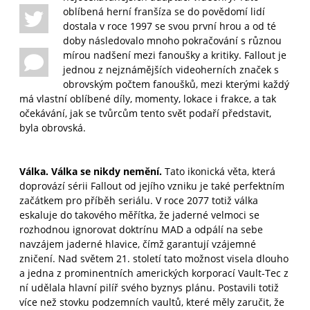
oblíbená herní franšíza se do povědomí lidí
dostala v roce 1997 se svou první hrou a od té
doby následovalo mnoho pokračování s různou
mírou nadšení mezi fanoušky a kritiky. Fallout je
jednou z nejznámějších videoherních značek s
obrovským počtem fanoušků, mezi kterými každý
má vlastní oblíbené díly, momenty, lokace i frakce, a tak
očekávání, jak se tvůrcům tento svět podaří představit,
byla obrovská.
Válka. Válka se nikdy nemění.
Tato ikonická věta, která
doprovází sérii Fallout od jejího vzniku je také perfektním
začátkem pro příběh seriálu. V roce 2077 totiž válka
eskaluje do takového měřítka, že jaderné velmoci se
rozhodnou ignorovat doktrínu MAD a odpálí na sebe
navzájem jaderné hlavice, čímž garantují vzájemné
zničení. Nad světem 21. století tato možnost visela dlouho
a jedna z prominentních amerických korporací Vault-Tec z
ní udělala hlavní pilíř svého byznys plánu. Postavili totiž
více než stovku podzemních vaultů, které měly zaručit, že