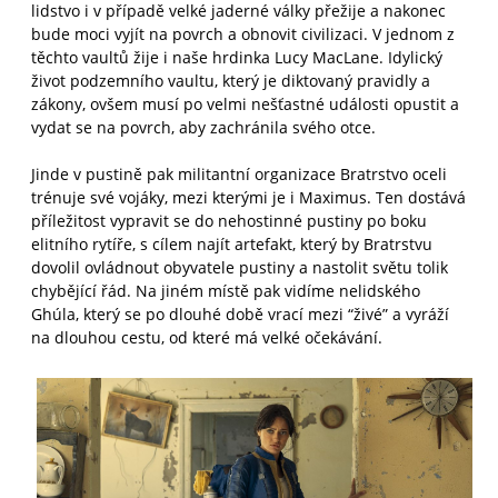
lidstvo i v případě velké jaderné války přežije a nakonec
bude moci vyjít na povrch a obnovit civilizaci. V jednom z
těchto vaultů žije i naše hrdinka Lucy MacLane. Idylický
život podzemního vaultu, který je diktovaný pravidly a
zákony, ovšem musí po velmi nešťastné události opustit a
vydat se na povrch, aby zachránila svého otce.
Jinde v pustině pak militantní organizace Bratrstvo oceli
trénuje své vojáky, mezi kterými je i Maximus. Ten dostává
příležitost vypravit se do nehostinné pustiny po boku
elitního rytíře, s cílem najít artefakt, který by Bratrstvu
dovolil ovládnout obyvatele pustiny a nastolit světu tolik
chybějící řád. Na jiném místě pak vidíme nelidského
Ghúla, který se po dlouhé době vrací mezi “živé” a vyráží
na dlouhou cestu, od které má velké očekávání.