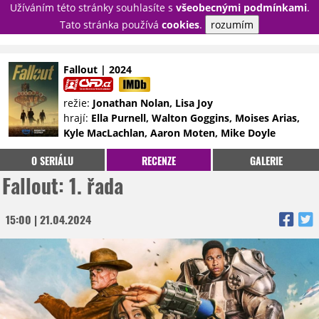
Užíváním této stránky souhlasíte s
všeobecnými podmínkami
.
PŘIHLÁSIT
Tato stránka používá
cookies
.
rozumím
REGISTROVAT
Fallout | 2024
NOVINKY
TÉMATA
režie:
Jonathan Nolan, Lisa Joy
hrají:
Ella Purnell, Walton Goggins, Moises Arias,
RECENZE
EPIZODY
KULT
Kyle MacLachlan, Aaron Moten, Mike Doyle
TRAILERY
GALERIE
O SERIÁLU
RECENZE
GALERIE
DISKUZE
STATISTIKY
TIRÁŽ
Fallout: 1. řada
15:00 | 21.04.2024