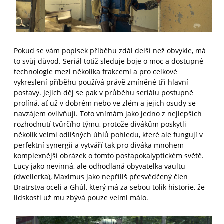
Pokud se vám popisek příběhu zdál delší než obvykle, má
to svůj důvod. Seriál totiž sleduje boje o moc a dostupné
technologie mezi několika frakcemi a pro celkové
vykreslení příběhu používá právě zmíněné tři hlavní
postavy. Jejich děj se pak v průběhu seriálu postupně
prolíná, ať už v dobrém nebo ve zlém a jejich osudy se
navzájem ovlivňují. Toto vnímám jako jedno z nejlepších
rozhodnutí tvůrčího týmu, protože divákům poskytli
několik velmi odlišných úhlů pohledu, které ale fungují v
perfektní synergii a vytváří tak pro diváka mnohem
komplexnější obrázek o tomto postapokalyptickém světě.
Lucy jako nevinná, ale odhodlaná obyvatelka vaultu
(dwellerka), Maximus jako nepříliš přesvědčený člen
Bratrstva oceli a Ghúl, který má za sebou tolik historie, že
lidskosti už mu zbývá pouze velmi málo.