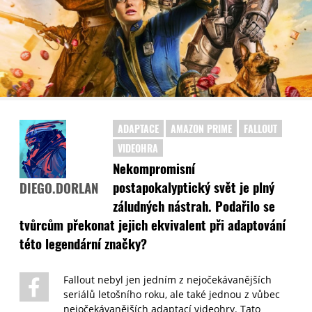
ADAPTACE
AMAZON PRIME
FALLOUT
VIDEOHRA
Nekompromisní
postapokalyptický svět je plný
DIEGO.DORLAN
záludných nástrah. Podařilo se
tvůrcům překonat jejich ekvivalent při adaptování
této legendární značky?
Fallout nebyl jen jedním z nejočekávanějších
seriálů letošního roku, ale také jednou z vůbec
nejočekávanějších adaptací videohry. Tato