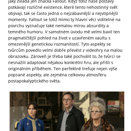
jaký zvládá jen značka Fallout. Když totiž naše postavy
potkávají rozličné existence, které tento nehostinný svět
obývají, tak se často jedná o nejzábavnější a nejvtipnější
momenty. Fallout se totiž mimo ty hlavní věci viditelné na
povrchu vyznačuje také nemalou mírou absurdity a
temného humoru. V samotném úvodu mě velmi bavil ten
pragmatičtější pohled na život v uzavřeném vaultu s
omezenější genetickou rozmanitostí. Tyto aspekty se
tvůrcům povedlo velmi dobře převést z videohry na malou
obrazovku. Zároveň je třeba také pochválit to, že tvůrci se
nesnažili adaptovat nějakou konkrétní hru, ale přišli s
originálním příběhem. Ten perfektně trefuje nejen výše
popsané aspekty, ale zejména celkovou atmosféru
postapokalyptického světa.