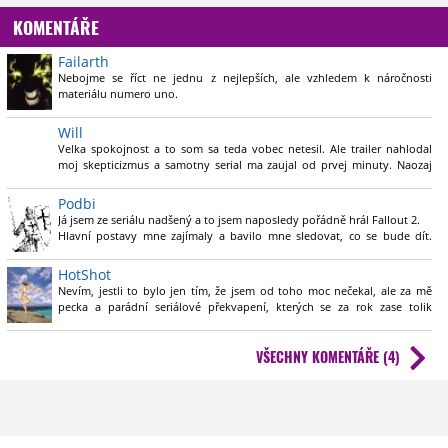
KOMENTÁŘE
Failarth
Nebojme se říct ne jednu z nejlepších, ale vzhledem k náročnosti
materiálu numero uno.
V porovnání s precizním a skvělým Last of Us je Fallout i tak jinde .
Ten svět byl specifický a ujetý i ve své době což byly 90 léta. Těžko
Will
pochopit jak se jim to vlastně povedlo vyladit a nesklouznout do
Velka spokojnost a to som sa teda vobec netesil. Ale trailer nahlodal
parodie, hloupého parafrázování a s rozpočtových kompromisů.
moj skepticizmus a samotny serial ma zaujal od prvej minuty. Naozaj
vyborne spracovany svet Falloutu, zaujimave postavy a obstojny dej,
Pro ,,historiky" znalé původní série je to taktéž obří radost. Výtky by se
ktory by kludne mohol byt v hre.
Podbi
našly, ale ani mi to nešlo z huby přes všechen ten obsah a napínavé
Já jsem ze seriálu nadšený a to jsem naposledy pořádně hrál Fallout 2.
story.
Takze tych par televiznych blbosti tomu clovek rad odpusti, nijak
Hlavní postavy mne zajímaly a bavilo mne sledovat, co se bude dít.
zasadne to nerusi dej :)
Brutalita a nadsázka celkem v duchu předlohy a až na pár nelogičností
(Ghul se objevuje, kde je zrovna potřeba, Lucy přejde s jednou botou
HotShot
půl pustiny bez následků), žádné výtky nemám.
Goggins je skvělý (nepřekvapivě) .
Nevím, jestli to bylo jen tím, že jsem od toho moc nečekal, ale za mě
Těším se na druhou sérii!
pecka a parádní seriálové překvapení, kterých se za rok zase tolik
neurodí.
p.s. prolog k Last of Us byl velmi silný, ale to už byl i ve hře. Prolog ve
Falloutu překonal cokoliv ze hry a dostavila se pověstná husina...bravo
VŠECHNY KOMENTÁŘE (4)