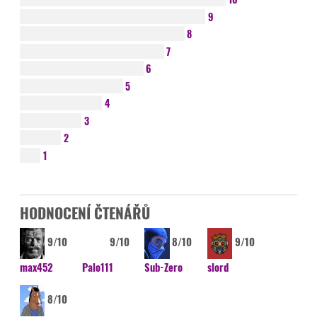
9
8
7
6
5
4
3
2
1
HODNOCENÍ ČTENÁŘŮ
9/10
9/10
8/10
9/10
max452
Palo111
Sub-Zero
slord
8/10