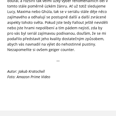
doufal, a rozšířil tak velmi úzký výběr fenomenálních děl v
tomto stále poměrně úzkém žánru. Ať už totiž sledujeme
Lucy, Maxima nebo Ghúla, tak se v seriálu stále děje něco
zajímavého a odhalují se postupně další a další zvrácené
aspekty tohoto světa. Pokud jste tedy Fallout ještě neviděli
nebo jste hrami nepolíbení a tím pádem nejistí, zda by
pro vás byl seriál zajímavou podívanou, doufám, že se mi
podařilo představit jeho kvality dostatečným způsobem,
abych vás navnadil na výlet do nehostinné pustiny.
Nezapomeňte si ovšem geiger counter.
---
Autor: Jakub Kratochvíl
Foto: Amazon Prime Video