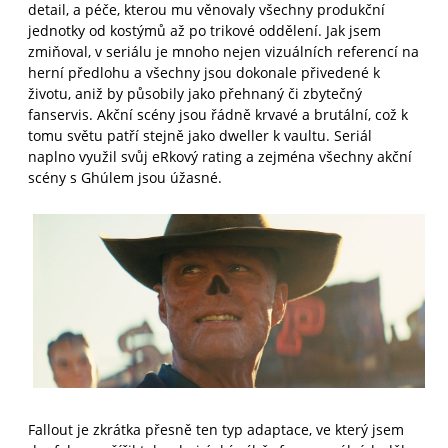
detail, a péče, kterou mu věnovaly všechny produkční
jednotky od kostýmů až po trikové oddělení. Jak jsem
zmiňoval, v seriálu je mnoho nejen vizuálních referencí na
herní předlohu a všechny jsou dokonale přivedené k
životu, aniž by působily jako přehnaný či zbytečný
fanservis. Akční scény jsou řádně krvavé a brutální, což k
tomu světu patří stejně jako dweller k vaultu. Seriál
naplno využil svůj eRkový rating a zejména všechny akční
scény s Ghúlem jsou úžasné.
Fallout je zkrátka přesně ten typ adaptace, ve který jsem