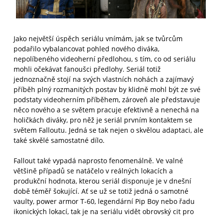
Jako největší úspěch seriálu vnímám, jak se tvůrcům
podařilo vybalancovat pohled nového diváka,
nepolíbeného videoherní předlohou, s tím, co od seriálu
mohli očekávat fanoušci předlohy. Seriál totiž
jednoznačně stojí na svých vlastních nohách a zajímavý
příběh plný rozmanitých postav by klidně mohl být ze své
podstaty videoherním příběhem, zároveň ale představuje
něco nového a se světem pracuje efektivně a nenechá na
holičkách diváky, pro něž je seriál prvním kontaktem se
světem Falloutu. Jedná se tak nejen o skvělou adaptaci, ale
také skvělé samostatné dílo.
Fallout také vypadá naprosto fenomenálně. Ve valné
většině případů se natáčelo v reálných lokacích a
produkční hodnota, kterou seriál disponuje je v dnešní
době téměř šokující. Ať se už se totiž jedná o samotné
vaulty, power armor T-60, legendární Pip Boy nebo řadu
ikonických lokací, tak je na seriálu vidět obrovský cit pro