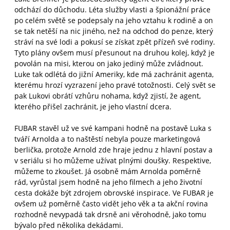
odchází do důchodu. Léta služby vlasti a špionážní práce
po celém světě se podepsaly na jeho vztahu k rodině a on
se tak netěší na nic jiného, než na odchod do penze, který
stráví na své lodi a pokusí se získat zpět přízeň své rodiny.
Tyto plány ovšem musí přesunout na druhou kolej, když je
povolán na misi, kterou on jako jediný může zvládnout.
Luke tak odlétá do jižní Ameriky, kde má zachránit agenta,
kterému hrozí vyzrazení jeho pravé totožnosti. Celý svět se
pak Lukovi obrátí vzhůru nohama, když zjistí, že agent,
kterého přišel zachránit, je jeho vlastní dcera.
FUBAR stavěl už ve své kampani hodně na postavě Luka s
tváří Arnolda a to naštěstí nebyla pouze marketingová
berlička, protože Arnold zde hraje jednu z hlavní postav a
v seriálu si ho můžeme užívat plnými doušky. Respektive,
můžeme to zkoušet. Já osobně mám Arnolda poměrně
rád, vyrůstal jsem hodně na jeho filmech a jeho životní
cesta dokáže být zdrojem obrovské inspirace. Ve FUBAR je
ovšem už poměrně často vidět jeho věk a ta akční rovina
rozhodně nevypadá tak drsně ani věrohodně, jako tomu
bývalo před několika dekádami.