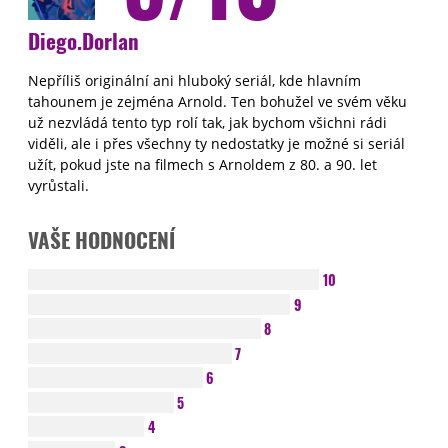
Diego.Dorlan
Nepříliš originální ani hluboký seriál, kde hlavním
tahounem je zejména Arnold. Ten bohužel ve svém věku
už nezvládá tento typ rolí tak, jak bychom všichni rádi
viděli, ale i přes všechny ty nedostatky je možné si seriál
užít, pokud jste na filmech s Arnoldem z 80. a 90. let
vyrůstali.
VAŠE HODNOCENÍ
10
9
8
7
6
5
4