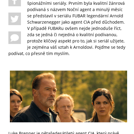
špionážními seriály. Prvním byla kvalitní žánrová
podívaná s názvem Noční agent a minulý měsíc
se představil v seriálu FUBAR legendární Arnold
Schwarzenegger jako agent CIA před důchodem.
V případě FUBARu ovšem nejde jednoduše říct,
zda se jedná či nejedná o kvalitní podívanou,
protože klíčový aspekt pro to, jak si seriál užijete,
je zejména váš vztah k Arnoldovi. Pojďme se tedy
podívat, co přesně tím myslím.
Luke Brenner je pětašedesátiletý agent CIA, který právě