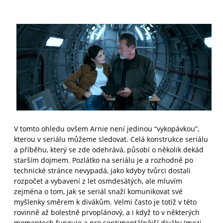
V tomto ohledu ovšem Arnie není jedinou “vykopávkou”,
kterou v seriálu můžeme sledovat. Celá konstrukce seriálu
a příběhu, který se zde odehrává, působí o několik dekád
starším dojmem. Pozlátko na seriálu je a rozhodně po
technické stránce nevypadá, jako kdyby tvůrci dostali
rozpočet a vybavení z let osmdesátých, ale mluvím
zejména o tom, jak se seriál snaží komunikovat své
myšlenky směrem k divákům. Velmi často je totiž v této
rovinně až bolestně prvoplánový, a i když to v některých
momentech funguje a pro sentimentálnější diváky (mezi