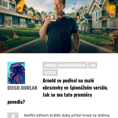
ARNOLD SCHWARZENEGGER
CIA
NETFLIX
Arnold se podíval na malé
obrazovky ve špionážním seriálu.
DIEGO.DORLAN
Jak se mu tato premiéra
povedla?
Netflix během krátké doby přišel hned se dvěma