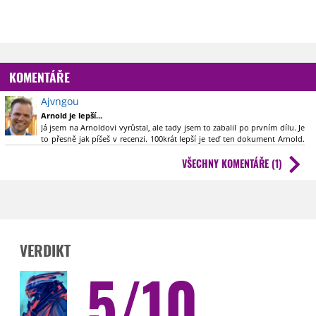
KOMENTÁŘE
Ajvngou
Arnold je lepší...
Já jsem na Arnoldovi vyrůstal, ale tady jsem to zabalil po prvním dílu. Je
to přesně jak píšeš v recenzi. 100krát lepší je teď ten dokument Arnold.
Tři díly mi utekly jako voda.
VŠECHNY KOMENTÁŘE (1)
VERDIKT
5/10