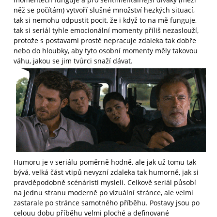
něž se počítám) vytvoří slušné množství hezkých situací,
tak si nemohu odpustit pocit, že i když to na mě funguje,
tak si seriál tyhle emocionální momenty příliš nezaslouží,
protože s postavami prostě nepracuje zdaleka tak dobře
nebo do hloubky, aby tyto osobní momenty měly takovou
váhu, jakou se jim tvůrci snaží dávat.
Humoru je v seriálu poměrně hodně, ale jak už tomu tak
bývá, velká část vtipů nevyzní zdaleka tak humorně, jak si
pravděpodobně scénáristi mysleli. Celkově seriál působí
na jednu stranu moderně po vizuální stránce, ale velmi
zastarale po stránce samotného příběhu. Postavy jsou po
celouu dobu příběhu velmi ploché a definované