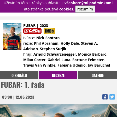
Užíváním této stránky souhlasíte s
všeobecnými podmínkami
.
PŘIHLÁSIT
Tato stránka používá
cookies
.
rozumím
REGISTROVAT
FUBAR | 2023
NOVINKY
TÉMATA
tvůrce:
Nick Santora
režie:
Phil Abraham, Holly Dale, Steven A.
RECENZE
EPIZODY
KULT
Adelson, Stephen Surjik
TRAILERY
GALERIE
hrají:
Arnold Schwarzenegger, Monica Barbaro,
Milan Carter, Gabriel Luna, Fortune Feimster,
DISKUZE
STATISTIKY
TIRÁŽ
Travis Van Winkle, Fabiana Udenio, Jay Baruchel
O SERIÁLU
RECENZE
GALERIE
FUBAR: 1. řada
09:00 | 12.06.2023