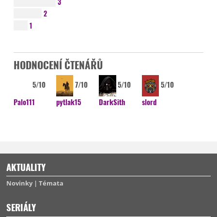
3
2
1
HODNOCENÍ ČTENÁŘŮ
5/10
7/10
5/10
5/10
Palo111
pytlak15
DarkSith
slord
AKTUALITY
Novinky
Témata
SERIÁLY