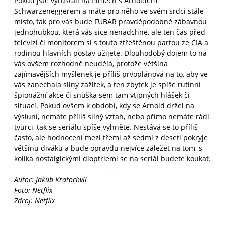
Pokud jste vyrůstali na filmech s Arnoldem
Schwarzeneggerem a máte pro něho ve svém srdci stále
místo, tak pro vás bude FUBAR pravděpodobně zábavnou
jednohubkou, která vás sice nenadchne, ale ten čas před
televizí či monitorem si s touto ztřeštěnou partou ze CIA a
rodinou hlavních postav užijete. Dlouhodobý dojem to na
vás ovšem rozhodně neudělá, protože většina
zajímavějších myšlenek je příliš prvoplánová na to, aby ve
vás zanechala silný zážitek, a ten zbytek je spíše rutinní
špionážní akce či snůška sem tam vtipných hlášek či
situací. Pokud ovšem k období, kdy se Arnold držel na
výsluní, nemáte příliš silný vztah, nebo přímo nemáte rádi
tvůrci, tak se seriálu spíše vyhněte. Nestává se to příliš
často, ale hodnocení mezi třemi až sedmi z deseti pokryje
většinu diváků a bude opravdu nejvíce záležet na tom, s
kolika nostalgickými dioptriemi se na seriál budete koukat.
---
Autor: Jakub Kratochvíl
Foto: Netflix
Zdroj: Netflix