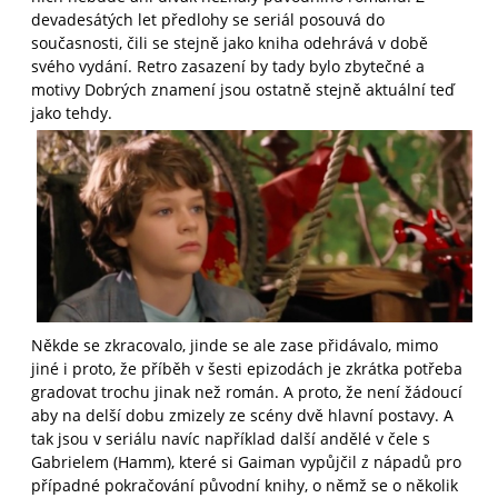
devadesátých let předlohy se seriál posouvá do
současnosti, čili se stejně jako kniha odehrává v době
svého vydání. Retro zasazení by tady bylo zbytečné a
motivy Dobrých znamení jsou ostatně stejně aktuální teď
jako tehdy.
Někde se zkracovalo, jinde se ale zase přidávalo, mimo
jiné i proto, že příběh v šesti epizodách je zkrátka potřeba
gradovat trochu jinak než román. A proto, že není žádoucí
aby na delší dobu zmizely ze scény dvě hlavní postavy. A
tak jsou v seriálu navíc například další andělé v čele s
Gabrielem (Hamm), které si Gaiman vypůjčil z nápadů pro
případné pokračování původní knihy, o němž se o několik