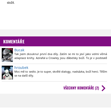
složit.
KOMENTÁŘE
Bucak
Tak jsem zkouknul první dva díly. Zatím se mi to jeví jako velmi věrná
adaptace knihy. Azirafal a Crowley jsou ďábelsky boží. To je v podstatě
jediná vada seriálu. Tihle dva naprosto přehrávají zbytek obsazení.
Naštěstí jsou na obrazovce spoustu času. Všichni herci jsou výborní,
hroubek
včetně dětských, ale oni si to prostě celé kradou pro sebe.
Moc mě to sedlo. Je to super, skvělé dialogy, nadsázka, boží herci. Těším
Obecně se casting opravdu povedl a všichni tam typově sedí. Dokonce i
se na další díly.
Pepřenka, i když ji brownwashli. Přesto si rýpnu - v knize měla zrzavé
vlasy z určitého důvodu.
VŠECHNY KOMENTÁŘE (2)