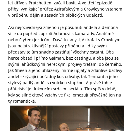
let dříve s Pratchettem začali bavit. A ve třetí epizodě
přibyl vynikající průřez Azirafalovým a Crowleyho vztahem
v průběhu dějin a zásadních biblických událostí.
Asi nejočividnější změnou je posunutí anděla a démona
více do popředí, oproti Adamovi s kamarády, Anatémě
nebo čtyřem jezdcům. Dává to smysl, Azirafal s Crowleym
jsou nejatraktivnější postavy příběhu a i díky svým
představitelům snadno zastiňují všechny ostatní. Oba
herce obsadil přímo Gaiman, bez castingu, a oba jsou se
svými lahůdkovými hereckými projevy trefami do černého.
Jak Sheen a jeho uhlazený, mírně upjatý a zdánlivě bázlivý
anděl skrývající pořádný kus odvahy, tak Tennant a jeho
stylový padlý anděl s cynickou slupkou. A právě tohle
přátelství je tlukoucím srdcem seriálu. Tím spíš v době,
kdy se silné citové vztahy ve fikci omezují převážně jen na
ty romantické.