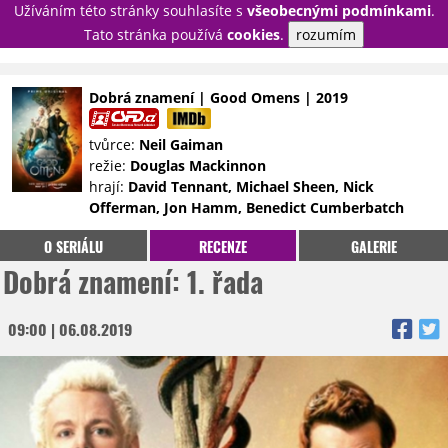
Užíváním této stránky souhlasíte s
všeobecnými podmínkami
.
PŘIHLÁSIT
Tato stránka používá
cookies
.
rozumím
REGISTROVAT
Dobrá znamení | Good Omens | 2019
NOVINKY
TÉMATA
tvůrce:
Neil Gaiman
režie:
Douglas Mackinnon
RECENZE
EPIZODY
KULT
hrají:
David Tennant, Michael Sheen, Nick
TRAILERY
GALERIE
Offerman, Jon Hamm, Benedict Cumberbatch
DISKUZE
STATISTIKY
TIRÁŽ
O SERIÁLU
RECENZE
GALERIE
Dobrá znamení: 1. řada
09:00 | 06.08.2019