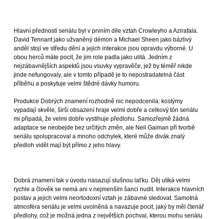
Hlavní předností seriálu byl v prvním díle vztah Crowleyho a Azirafala.
David Tennant jako užvaněný démon a Michael Sheen jako bázlivý
anděl stojí ve středu dění a jejich interakce jsou opravdu výborné. U
obou herců máte pocit, že jim role padla jako ulitá. Jedním z
nejzábavnějších aspektů jsou vsuvky vypravěče, jež by téměř nikde
jinde nefungovaly, ale v tomto případě je to nepostradatelná část
příběhu a poskytuje velmi štědré dávky humoru.
Produkce Dobrých znamení rozhodně nic nepodcenila: kostýmy
vypadají skvěle, širší obsazení hraje velmi dobře a celkový tón seriálu
mi připadá, že velmi dobře vystihuje předlohu. Samozřejmě žádná
adaptace se neobejde bez určitých změn, ale Neil Gaiman při tvorbě
seriálu spolupracoval a mnoho odchylek, které může divák znalý
předloh vidět mají být přímo z jeho hlavy.
Dobrá znamení tak v úvodu nasazují slušnou laťku. Děj utíká velmi
rychle a člověk se nemá ani v nejmenším šanci nudit. Interakce hlavních
postav a jejich velmi neortodoxní vztah je zábavné sledovat. Samotná
atmosféra seriálu je velmi uvolněná a navazuje pocit, jaký by měl čtenář
předlohy, což je možná jedna z největších pochval, kterou mohu seriálu