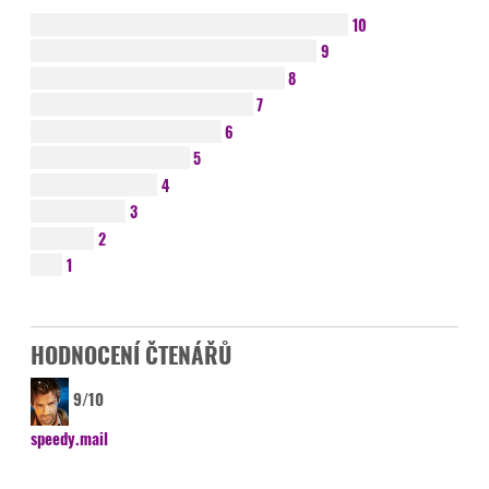
10
9
8
7
6
5
4
3
2
1
HODNOCENÍ ČTENÁŘŮ
9/10
speedy.mail