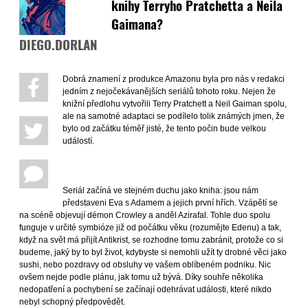
knihy Terryho Pratchetta a Neila
Gaimana?
DIEGO.DORLAN
Dobrá znamení z produkce Amazonu byla pro nás v redakci
jedním z nejočekávanějších seriálů tohoto roku. Nejen že
knižní předlohu vytvořili Terry Pratchett a Neil Gaiman spolu,
ale na samotné adaptaci se podílelo tolik známých jmen, že
bylo od začátku téměř jisté, že tento počin bude velkou
událostí.
Seriál začíná ve stejném duchu jako kniha: jsou nám
představeni Eva s Adamem a jejich první hřích. Vzápětí se
na scéně objevují démon Crowley a anděl Azirafal. Tohle duo spolu
funguje v určité symbióze již od počátku věku (rozumějte Edenu) a tak,
když na svět má přijít Antikrist, se rozhodne tomu zabránit, protože co si
budeme, jaký by to byl život, kdybyste si nemohli užít ty drobné věci jako
sushi, nebo pozdravy od obsluhy ve vašem oblíbeném podniku. Nic
ovšem nejde podle plánu, jak tomu už bývá. Díky souhře několika
nedopatření a pochybení se začínají odehrávat události, které nikdo
nebyl schopný předpovědět.