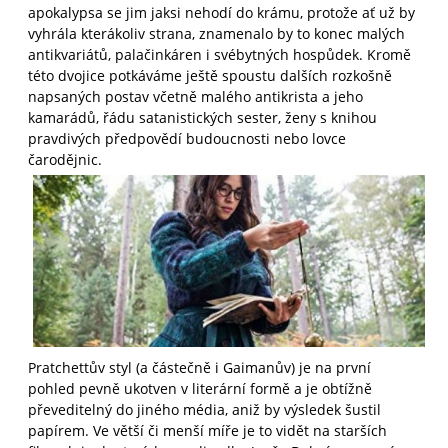
apokalypsa se jim jaksi nehodí do krámu, protože ať už by
vyhrála kterákoliv strana, znamenalo by to konec malých
antikvariátů, palačinkáren i svébytných hospůdek. Kromě
této dvojice potkáváme ještě spoustu dalších rozkošně
napsaných postav včetně malého antikrista a jeho
kamarádů, řádu satanistických sester, ženy s knihou
pravdivých předpovědí budoucnosti nebo lovce
čarodějnic.
Pratchettův styl (a částečně i Gaimanův) je na první
pohled pevně ukotven v literární formě a je obtížně
převeditelný do jiného média, aniž by výsledek šustil
papírem. Ve větší či menší míře je to vidět na starších