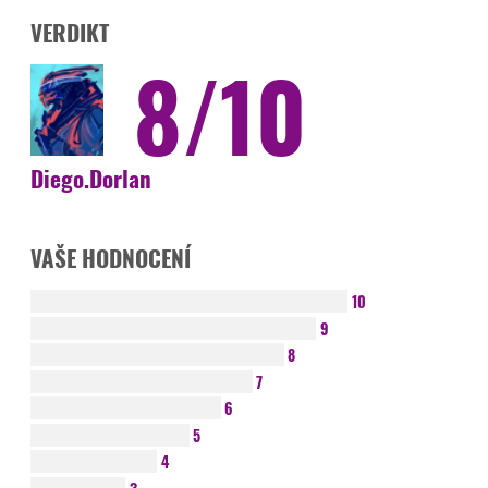
VERDIKT
8/10
Diego.Dorlan
VAŠE HODNOCENÍ
10
9
8
7
6
5
4