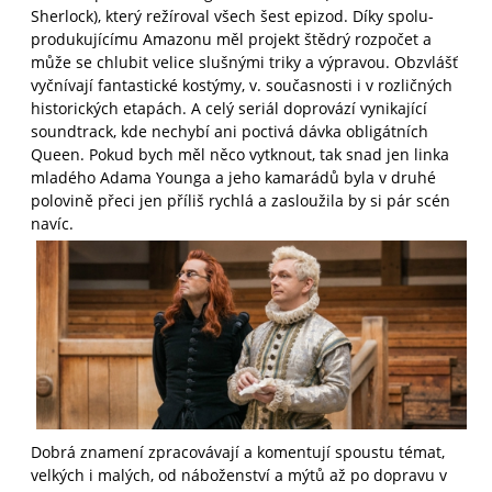
Sherlock), který režíroval všech šest epizod. Díky spolu-
produkujícímu Amazonu měl projekt štědrý rozpočet a
může se chlubit velice slušnými triky a výpravou. Obzvlášť
vyčnívají fantastické kostýmy, v. současnosti i v rozličných
historických etapách. A celý seriál doprovází vynikající
soundtrack, kde nechybí ani poctivá dávka obligátních
Queen. Pokud bych měl něco vytknout, tak snad jen linka
mladého Adama Younga a jeho kamarádů byla v druhé
polovině přeci jen příliš rychlá a zasloužila by si pár scén
navíc.
Dobrá znamení zpracovávají a komentují spoustu témat,
velkých i malých, od náboženství a mýtů až po dopravu v