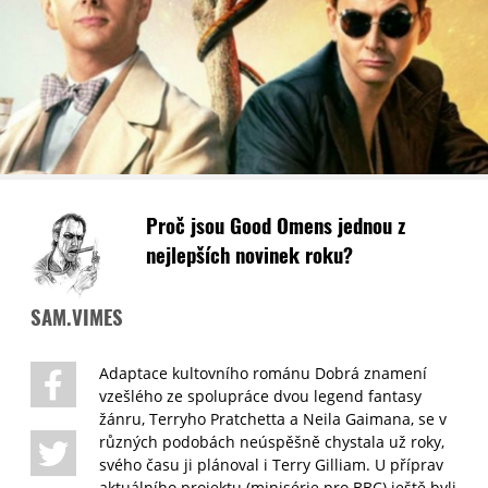
Proč jsou Good Omens jednou z
nejlepších novinek roku?
SAM.VIMES
Adaptace kultovního románu Dobrá znamení
vzešlého ze spolupráce dvou legend fantasy
žánru, Terryho Pratchetta a Neila Gaimana, se v
různých podobách neúspěšně chystala už roky,
svého času ji plánoval i Terry Gilliam. U příprav
aktuálního projektu (minisérie pro BBC) ještě byli