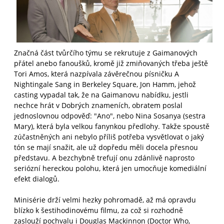
Značná část tvůrčího týmu se rekrutuje z Gaimanových
přátel anebo fanoušků, kromě již zmiňovaných třeba ještě
Tori Amos, která nazpívala závěrečnou písničku A
Nightingale Sang in Berkeley Square, Jon Hamm, jehož
casting vypadal tak, že na Gaimanovu nabídku, jestli
nechce hrát v Dobrých znameních, obratem poslal
jednoslovnou odpověď: "Ano", nebo Nina Sosanya (sestra
Mary), která byla velkou fanynkou předlohy. Takže spoustě
zúčastněných ani nebylo příliš potřeba vysvětlovat o jaký
tón se mají snažit, ale už dopředu měli docela přesnou
představu. A bezchybně trefují onu zdánlivě naprosto
seriózní hereckou polohu, která jen umocňuje komediální
efekt dialogů.
Minisérie drží velmi hezky pohromadě, až má opravdu
blízko k šestihodinovému filmu, za což si rozhodně
zaslouží pochvalu i Douglas Mackinnon (Doctor Who,