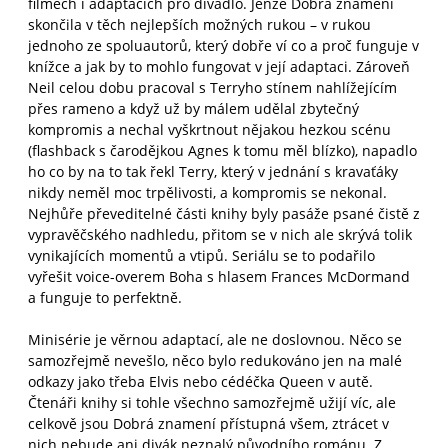
filmech i adaptacích pro divadlo. Jenže Dobrá znamení
skončila v těch nejlepších možných rukou – v rukou
jednoho ze spoluautorů, který dobře ví co a proč funguje v
knížce a jak by to mohlo fungovat v její adaptaci. Zároveň
Neil celou dobu pracoval s Terryho stínem nahlížejícím
přes rameno a když už by málem udělal zbytečný
kompromis a nechal vyškrtnout nějakou hezkou scénu
(flashback s čarodějkou Agnes k tomu měl blízko), napadlo
ho co by na to tak řekl Terry, který v jednání s kravaťáky
nikdy neměl moc trpělivosti, a kompromis se nekonal.
Nejhůře převeditelné části knihy byly pasáže psané čistě z
vypravěčského nadhledu, přitom se v nich ale skrývá tolik
vynikajících momentů a vtipů. Seriálu se to podařilo
vyřešit voice-overem Boha s hlasem Frances McDormand
a funguje to perfektně.
Minisérie je věrnou adaptací, ale ne doslovnou. Něco se
samozřejmě nevešlo, něco bylo redukováno jen na malé
odkazy jako třeba Elvis nebo cédéčka Queen v autě.
Čtenáři knihy si tohle všechno samozřejmě užijí víc, ale
celkově jsou Dobrá znamení přístupná všem, ztrácet v
nich nebude ani divák neznalý původního románu. Z