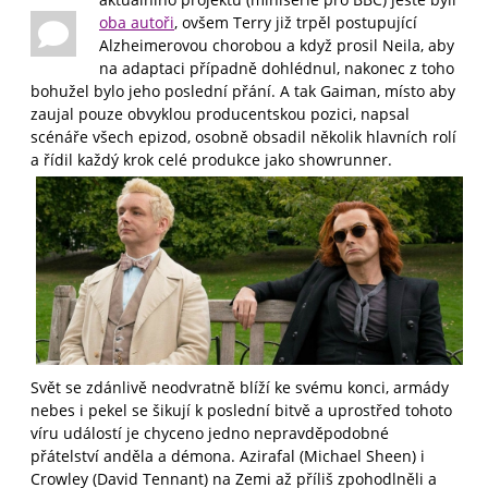
oba autoři
, ovšem Terry již trpěl postupující
Alzheimerovou chorobou a když prosil Neila, aby
na adaptaci případně dohlédnul, nakonec z toho
bohužel bylo jeho poslední přání. A tak Gaiman, místo aby
zaujal pouze obvyklou producentskou pozici, napsal
scénáře všech epizod, osobně obsadil několik hlavních rolí
a řídil každý krok celé produkce jako showrunner.
Svět se zdánlivě neodvratně blíží ke svému konci, armády
nebes i pekel se šikují k poslední bitvě a uprostřed tohoto
víru událostí je chyceno jedno nepravděpodobné
přátelství anděla a démona. Azirafal (Michael Sheen) i
Crowley (David Tennant) na Zemi až příliš zpohodlněli a