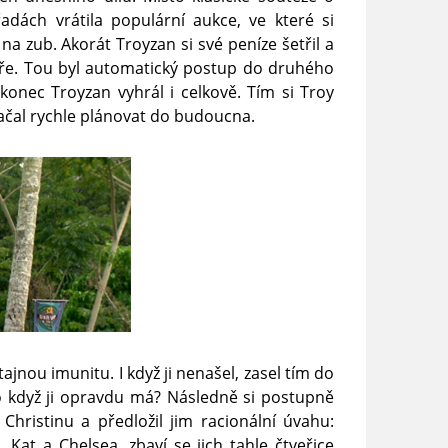
dách vrátila populární aukce, ve které si
na zub. Akorát Troyzan si své peníze šetřil a
 hře. Tou byl automatický postup do druhého
konec Troyzan vyhrál i celkově. Tím si Troy
začal rychle plánovat do budoucna.
ajnou imunitu. I když ji nenašel, zasel tím do
o když ji opravdu má? Následně si postupně
a Christinu a předložil jim racionální úvahu:
Kat a Chelsea, zbaví se jich tahle čtveřice