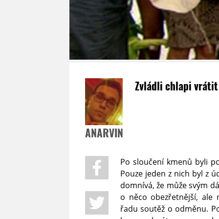
Zvládli chlapi vrát
ANARVIN
Po sloučení kmenů byli po
Pouze jeden z nich byl z úd
domnívá, že může svým dá
o něco obezřetnější, ale n
řadu soutěž o odměnu. Po