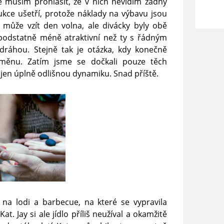
 musím prohlásit, že v nich nevidím žádný
dukce ušetří, protože náklady na výbavu jsou
i může vzít den volna, ale divácky byly obě
odstatně méně atraktivní než ty s řádným
dráhou. Stejně tak je otázka, kdy konečně
dměnu. Zatím jsme se dočkali pouze těch
 jen úplně odlišnou dynamiku. Snad příště.
 na lodi a barbecue, na které se vypravila
t. Jay si ale jídlo příliš neužíval a okamžitě