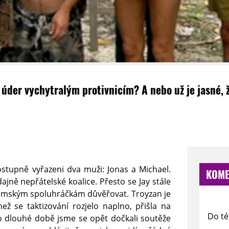
it úder vychytralým protivnicím? A nebo už je jasné
stupně vyřazeni dva muži: Jonas a Michael.
KOME
ajně nepřátelské koalice. Přesto se Jay stále
mským spoluhráčkám důvěřovat. Troyzan je
ež se taktizování rozjelo naplno, přišla na
Do té
 dlouhé době jsme se opět dočkali soutěže