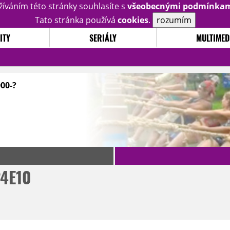
žíváním této stránky souhlasíte s
všeobecnými podmínka
Tato stránka používá
cookies
.
rozumím
ITY
SERIÁLY
MULTIMED
000-?
24E10