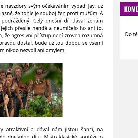
ré navzdory svým očekáváním vypadl Jay, už
KOME
asné, že tohle je souboj žen proti mužům. A
 podrážděný. Celý dnešní díl dával ženám
 jejich přesile nandá a neumlčelo ho ani to,
Do té
a, že agresivní přístup není zrovna rozumná
 opravdu dostal, bude už tou dobou se všemi
em nikdo nezvolí ani omylem.
y atraktivní a dával nám jistou šanci, na
h dnešního dílu. Místo klasické soutěže o