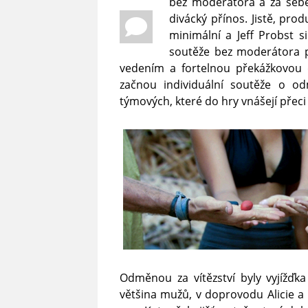
bez moderátora a za sebe
divácký přínos. Jistě, pro
minimální a Jeff Probst s
soutěže bez moderátora p
vedením a fortelnou překážkovou 
začnou individuální soutěže o o
týmových, které do hry vnášejí přeci
Odměnou za vítězství byly vyjížďka
většina mužů, v doprovodu Alicie a Ka