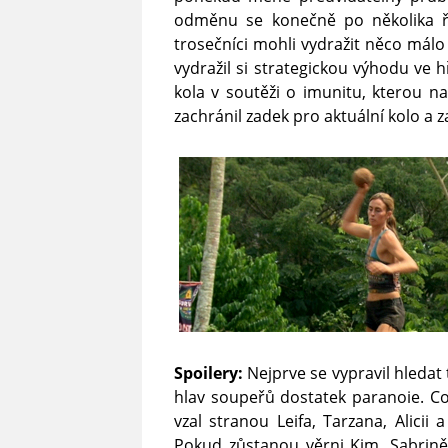
odměnu se konečně po několika řa
trosečníci mohli vydražit něco málo 
vydražil si strategickou výhodu ve
kola v soutěži o imunitu, kterou na
zachránil zadek pro aktuální kolo a 
Spoilery:
Nejprve se vypravil hledat t
hlav soupeřů dostatek paranoie. C
vzal stranou Leifa, Tarzana, Alicii 
Pokud zůstanou věrni Kim, Sabrině, 