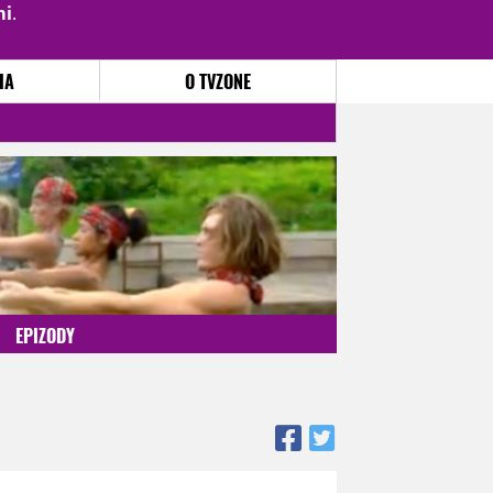
mi
.
PŘIHLÁSIT
|
REGISTROVAT
IA
O TVZONE
EPIZODY