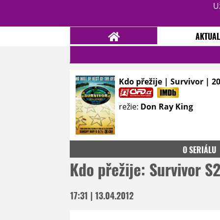
U
AKTUAL
Kdo přežije | Survivor | 2
NOVINKY
TÉMATA
režie:
Don Ray King
RECENZE
EPIZODY
KULT
TRAILERY
GALERIE
DISKUZE
STATISTIKY
TIRÁŽ
O SERIÁLU
Kdo přežije: Survivor S
17:31 | 13.04.2012