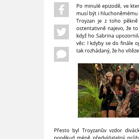
Po minulé epizodě, ve kte
musí být i hluchoněmému j
Troyzan je z toho pěkně
ostentativně najevo, že to
když ho Sabrina upozornil
věc: I kdyby se do finále
tak rozhádaný, že ho vítěz
Přesto byl Troyzanův vzdor diváck
poněkud méně předvídatelný průbě