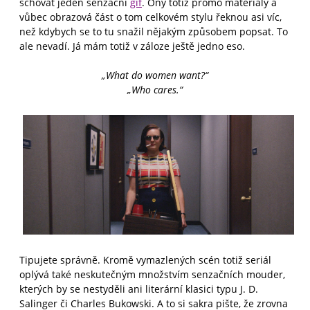
schovat jeden senzační
gif
. Ony totiž promo materiály a
vůbec obrazová část o tom celkovém stylu řeknou asi víc,
než kdybych se to tu snažil nějakým způsobem popsat. To
ale nevadí. Já mám totiž v záloze ještě jedno eso.
„What do women want?“
„Who cares.“
Tipujete správně. Kromě vymazlených scén totiž seriál
oplývá také neskutečným množstvím senzačních mouder,
kterých by se nestyděli ani literární klasici typu J. D.
Salinger či Charles Bukowski. A to si sakra pište, že zrovna