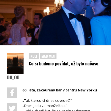
KULT
MAD MEN
Co si budeme povídat, už bylo načase.
DO_OD
60. léta, zakouřený bar v centru New Yorku
„Tak kterou si dnes odvedeš?“
„Dnes jedu za manželkou.“
„Takže chceš říct, že se ke slovu dostanou i