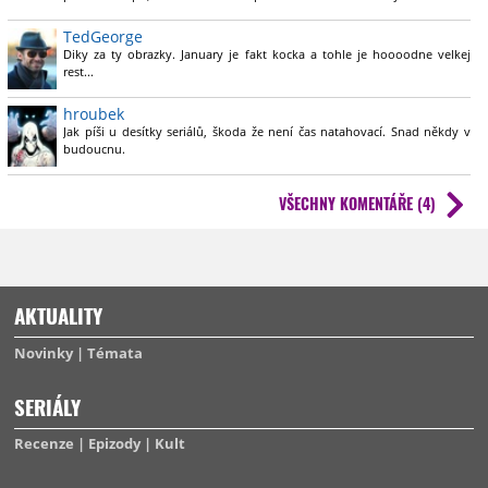
fajčiť. Vždy si niekto zapáli cigaretu, drží ju v ruke, poťahuje a vydychuje
dym (všetky štyri veci pritom robí štýlovo).
TedGeorge
Diky za ty obrazky. January je fakt kocka a tohle je hoooodne velkej
rest...
hroubek
Jak píši u desítky seriálů, škoda že není čas natahovací. Snad někdy v
budoucnu.
VŠECHNY KOMENTÁŘE (4)
AKTUALITY
Novinky
Témata
SERIÁLY
Recenze
Epizody
Kult