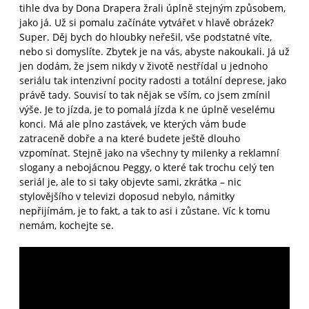
tihle dva by Dona Drapera žrali úplně stejným způsobem,
jako já. Už si pomalu začínáte vytvářet v hlavě obrázek?
Super. Děj bych do hloubky neřešil, vše podstatné víte,
nebo si domyslíte. Zbytek je na vás, abyste nakoukali. Já už
jen dodám, že jsem nikdy v životě nestřídal u jednoho
seriálu tak intenzivní pocity radosti a totální deprese, jako
právě tady. Souvisí to tak nějak se vším, co jsem zmínil
výše. Je to jízda, je to pomalá jízda k ne úplně veselému
konci. Má ale plno zastávek, ve kterých vám bude
zatraceně dobře a na které budete ještě dlouho
vzpomínat. Stejně jako na všechny ty milenky a reklamní
slogany a nebojácnou Peggy, o které tak trochu celý ten
seriál je, ale to si taky objevte sami, zkrátka – nic
stylovějšího v televizi doposud nebylo, námitky
nepřijímám, je to fakt, a tak to asi i zůstane. Víc k tomu
nemám, kochejte se.