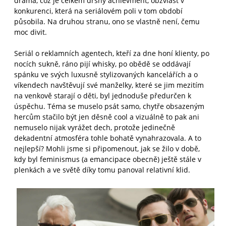
drama, což je celkem drsný achievment, obzvlášť v
konkurenci, která na seriálovém poli v tom období
působila. Na druhou stranu, ono se vlastně není, čemu
moc divit.
Seriál o reklamních agentech, kteří za dne honí klienty, po
nocích sukně, ráno pijí whisky, po obědě se oddávají
spánku ve svých luxusně stylizovaných kancelářích a o
víkendech navštěvují své manželky, které se jim mezitím
na venkově starají o děti, byl jednoduše předurčen k
úspěchu. Téma se muselo psát samo, chytře obsazeným
hercům stačilo být jen děsně cool a vizuálně to pak ani
nemuselo nijak vyrážet dech, protože jedinečně
dekadentní atmosféra tohle bohatě vynahrazovala. A to
nejlepší? Mohli jsme si připomenout, jak se žilo v době,
kdy byl feminismus (a emancipace obecně) ještě stále v
plenkách a ve světě díky tomu panoval relativní klid.