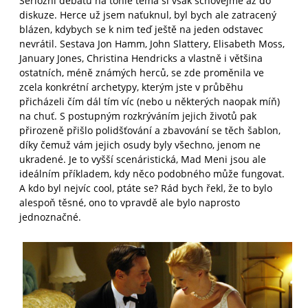
Seriózní debatu na tohle téma si však schovejme až do
diskuze. Herce už jsem naťuknul, byl bych ale zatracený
blázen, kdybych se k nim teď ještě na jeden odstavec
nevrátil. Sestava Jon Hamm, John Slattery, Elisabeth Moss,
January Jones, Christina Hendricks a vlastně i většina
ostatních, méně známých herců, se zde proměnila ve
zcela konkrétní archetypy, kterým jste v průběhu
přicházeli čím dál tím víc (nebo u některých naopak míň)
na chuť. S postupným rozkrýváním jejich životů pak
přirozeně přišlo polidšťování a zbavování se těch šablon,
díky čemuž vám jejich osudy byly všechno, jenom ne
ukradené. Je to vyšší scenáristická, Mad Meni jsou ale
ideálním příkladem, kdy něco podobného může fungovat.
A kdo byl nejvíc cool, ptáte se? Rád bych řekl, že to bylo
alespoň těsné, ono to vpravdě ale bylo naprosto
jednoznačné.