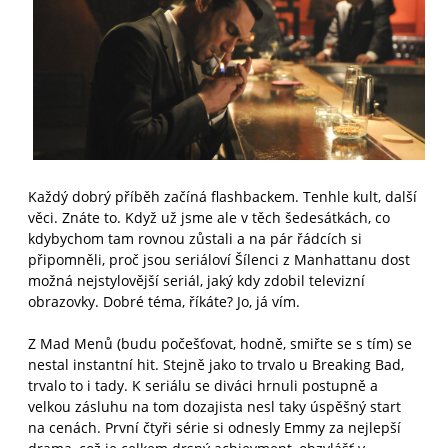
Každý dobrý příběh začíná flashbackem. Tenhle kult, další
věci. Znáte to. Když už jsme ale v těch šedesátkách, co
kdybychom tam rovnou zůstali a na pár řádcích si
připomněli, proč jsou seriáloví Šílenci z Manhattanu dost
možná nejstylovější seriál, jaký kdy zdobil televizní
obrazovky. Dobré téma, říkáte? Jo, já vím.
Z Mad Menů (budu počešťovat, hodně, smiřte se s tím) se
nestal instantní hit. Stejně jako to trvalo u Breaking Bad,
trvalo to i tady. K seriálu se diváci hrnuli postupně a
velkou zásluhu na tom dozajista nesl taky úspěšný start
na cenách. První čtyři série si odnesly Emmy za nejlepší