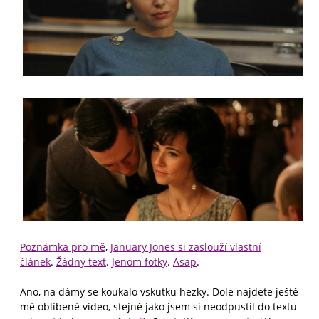
Poznámka pro mě
,
January Jones si zaslouží vlastní
článek
.
Žádný text
.
Jenom fotky
.
Asap
.
Ano, na dámy se koukalo vskutku hezky. Dole najdete ještě
mé oblíbené video, stejně jako jsem si neodpustil do textu