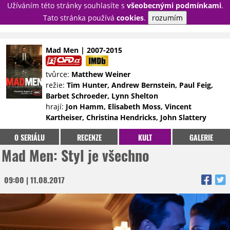
Užíváním této stránky souhlasíte s
všeobecnými podmínkami
.
PŘIHLÁSIT
Tato stránka používá
cookies
.
rozumím
REGISTROVAT
Mad Men | 2007-2015
NOVINKY
TÉMATA
tvůrce:
Matthew Weiner
režie:
Tim Hunter, Andrew Bernstein, Paul Feig,
RECENZE
EPIZODY
KULT
Barbet Schroeder, Lynn Shelton
TRAILERY
GALERIE
hrají:
Jon Hamm, Elisabeth Moss, Vincent
Kartheiser, Christina Hendricks, John Slattery
DISKUZE
STATISTIKY
TIRÁŽ
O SERIÁLU
RECENZE
KULT
GALERIE
Mad Men: Styl je všechno
09:00 | 11.08.2017