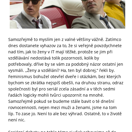
Samozřejmě to myslím jen z valné většiny vážně. Zatímco
dnes dostanete vyhazov za to, že si veřejně povzdychnete
nad tím, jak to ženy v IT mají těžké, protože se jim při
vzdělávání nedostává tolik pozornosti, kolik by
potřebovaly, dříve by se vám za podobný názor ostatní jen
vysmáli. „Ženy a vzdělání? Ha, ten byl dobrej,“ řekli by.
Feminismus bohužel otevřel dveře i otázkám, bez kterých
bychom se zkrátka nejspíš obešli, na druhou stranu, odraz
společnosti byl pro seriál zcela zásadní a v těch sedmi
řadách logicky mohli tvůrci upozornit na mnohé.
Samozřejmě pokud se budeme stále bavit o té dnešní
rovnocennosti, nejen mezi muži a ženami, jsme na tom
líp. To zase jo. Není to ale bez výhrad. Ostatně, to v životě
není nic.