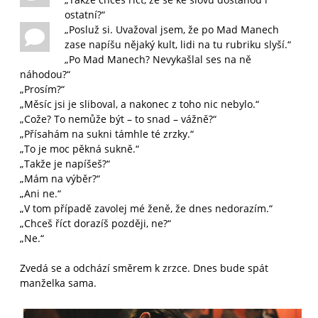
ostatní?“
„Posluž si. Uvažoval jsem, že po Mad Manech
zase napíšu nějaký kult, lidi na tu rubriku slyší.“
„Po Mad Manech? Nevykašlal ses na ně
náhodou?“
„Prosím?“
„Měsíc jsi je sliboval, a nakonec z toho nic nebylo.“
„Cože? To nemůže být – to snad – vážně?“
„Přísahám na sukni támhle té zrzky.“
„To je moc pěkná sukně.“
„Takže je napíšeš?“
„Mám na výběr?“
„Ani ne.“
„V tom případě zavolej mé ženě, že dnes nedorazím.“
„Chceš říct dorazíš později, ne?“
„Ne.“
Zvedá se a odchází směrem k zrzce. Dnes bude spát
manželka sama.