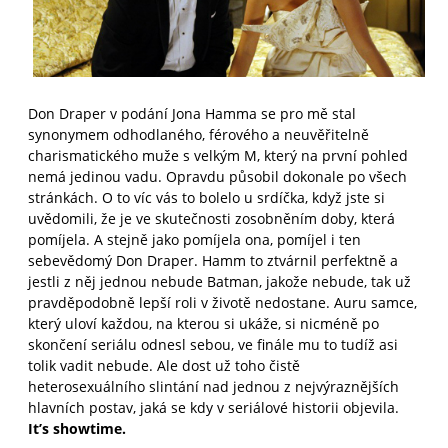
Don Draper v podání Jona Hamma se pro mě stal
synonymem odhodlaného, férového a neuvěřitelně
charismatického muže s velkým M, který na první pohled
nemá jedinou vadu. Opravdu působil dokonale po všech
stránkách. O to víc vás to bolelo u srdíčka, když jste si
uvědomili, že je ve skutečnosti zosobněním doby, která
pomíjela. A stejně jako pomíjela ona, pomíjel i ten
sebevědomý Don Draper. Hamm to ztvárnil perfektně a
jestli z něj jednou nebude Batman, jakože nebude, tak už
pravděpodobně lepší roli v životě nedostane. Auru samce,
který uloví každou, na kterou si ukáže, si nicméně po
skončení seriálu odnesl sebou, ve finále mu to tudíž asi
tolik vadit nebude. Ale dost už toho čistě
heterosexuálního slintání nad jednou z nejvýraznějších
hlavních postav, jaká se kdy v seriálové historii objevila.
It’s showtime.