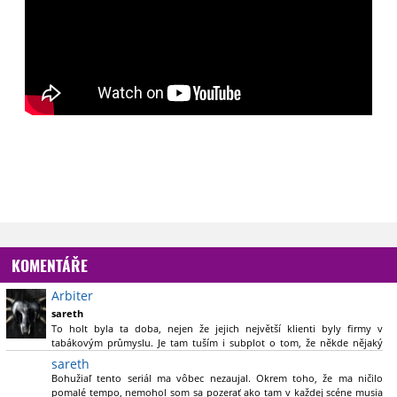
KOMENTÁŘE
Arbiter
sareth
To holt byla ta doba, nejen že jejich největší klienti byly firmy v
tabákovým průmyslu. Je tam tuším i subplot o tom, že někde nějaký
vědci/doktoři přišli s hypotézou, že kouření může způsobovat rakovinu
sareth
a jak jim to naruší business. A je to dobový drama, jaký tempo by sis
Bohužiaľ tento seriál ma vôbec nezaujal. Okrem toho, že ma ničilo
představoval. Není to akce.
pomalé tempo, nemohol som sa pozerať ako tam v každej scéne musia