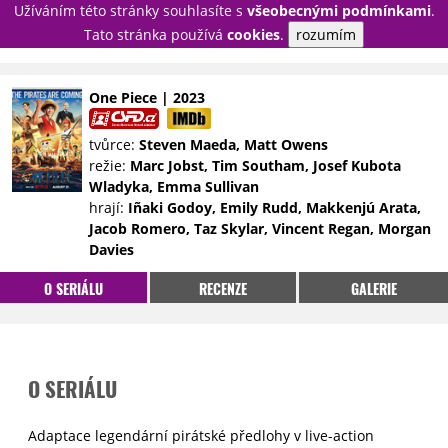
Užíváním této stránky souhlasíte s
všeobecnými podmínkami
.
PŘIHLÁSIT
Tato stránka používá
cookies
.
rozumím
REGISTROVAT
One Piece | 2023
NOVINKY
TÉMATA
tvůrce:
Steven Maeda, Matt Owens
režie:
Marc Jobst, Tim Southam, Josef Kubota
RECENZE
EPIZODY
KULT
Wladyka, Emma Sullivan
TRAILERY
GALERIE
hrají:
Iñaki Godoy, Emily Rudd, Makkenjú Arata,
Jacob Romero, Taz Skylar, Vincent Regan, Morgan
DISKUZE
STATISTIKY
TIRÁŽ
Davies
O SERIÁLU
RECENZE
GALERIE
O SERIÁLU
Adaptace legendární pirátské předlohy v live-action