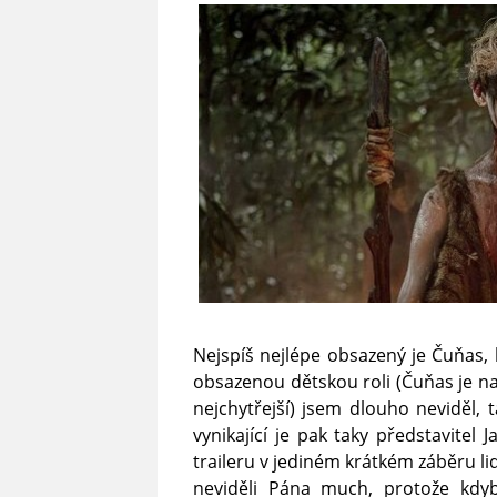
Nejspíš nejlépe obsazený je Čuňas,
obsazenou dětskou roli (Čuňas je na
nejchytřejší) jsem dlouho neviděl, t
vynikající je pak taky představitel
traileru v jediném krátkém záběru lide
neviděli Pána much, protože kdy