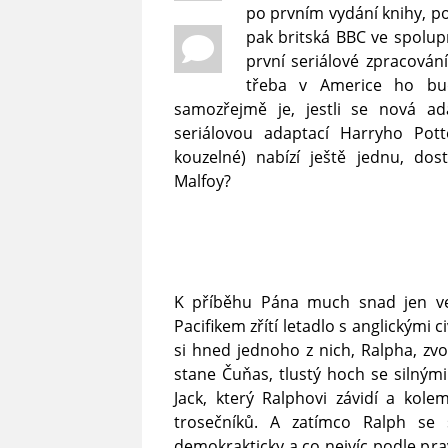
po prvním vydání knihy, p
pak britská BBC ve spolup
první seriálové zpracován
třeba v Americe ho bud
samozřejmě je, jestli se nová ad
seriálovou adaptací Harryho Pot
kouzelné) nabízí ještě jednu, do
Malfoy?
K příběhu Pána much snad jen ve
Pacifikem zřítí letadlo s anglickými c
si hned jednoho z nich, Ralpha, zv
stane Čuňas, tlustý hoch se silnými
Jack, který Ralphovi závidí a kol
trosečníků. A zatímco Ralph se 
demokrakticky a co nejvíc podle prav