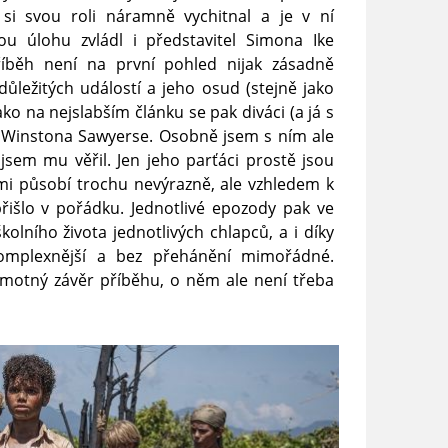
si svou roli náramně vychitnal a je v ní
u úlohu zvládl i představitel Simona Ike
říběh není na první pohled nijak zásadně
důležitých událostí a jeho osud (stejně jako
o na nejslabším článku se pak diváci (a já s
í Winstona Sawyerse. Osobně jsem s ním ale
jsem mu věřil. Jen jeho parťáci prostě jsou
imi působí trochu nevýrazně, ale vzhledem k
řišlo v pořádku. Jednotlivé epozody pak ve
kolního života jednotlivých chlapců, a i díky
omplexnější a bez přehánění mimořádné.
motný závěr příběhu, o něm ale není třeba