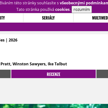
žíváním této stránky souhlasíte s
všeobecnými podmínka
Tato stránka používá
cookies
.
rozumím
ITY
SERIÁLY
MULTIMED
ies | 2026
Pratt, Winston Sawyers, Ike Talbut
RECENZE