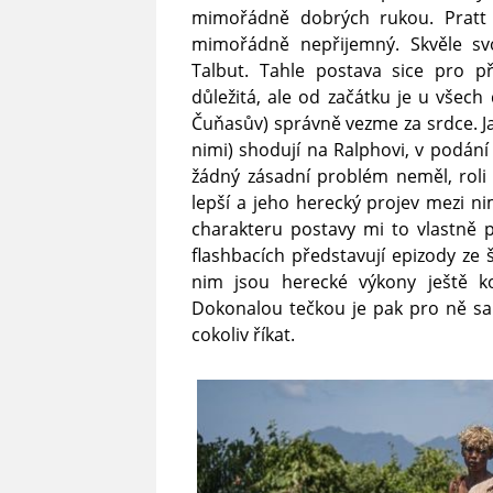
mimořádně dobrých rukou. Pratt 
mimořádně nepřijemný. Skvěle svo
Talbut. Tahle postava sice pro p
důležitá, ale od začátku je u všech 
Čuňasův) správně vezme za srdce. Jak
nimi) shodují na Ralphovi, v podán
žádný zásadní problém neměl, roli 
lepší a jeho herecký projev mezi n
charakteru postavy mi to vlastně p
flashbacích představují epizody ze š
nim jsou herecké výkony ještě k
Dokonalou tečkou je pak pro ně sa
cokoliv říkat.