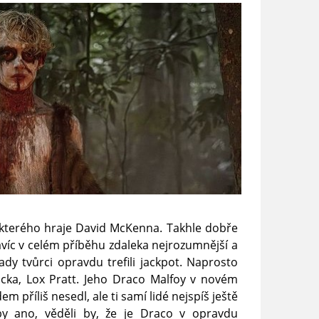
 kterého hraje David McKenna. Takhle dobře
víc v celém příběhu zdaleka nejrozumnější a
ady tvůrci opravdu trefili jackpot. Naprosto
 Jacka, Lox Pratt. Jeho Draco Malfoy v novém
m příliš nesedl, ale ti samí lidé nejspíš ještě
by ano, věděli by, že je Draco v opravdu