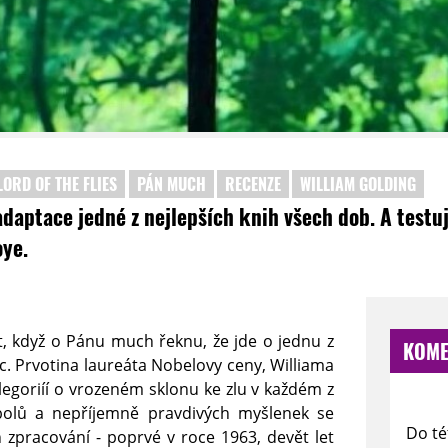
LORD OF THE FLIES
PÁN MUCH
RECENZE
WILLIAM GOLDING
adaptace jedné z nejlepších knih všech dob. A testu
oye.
t, když o Pánu much řeknu, že jde o jednu z
KOME
. Prvotina laureáta Nobelovy ceny, Williama
legoriíí o vrozeném sklonu ke zlu v každém z
bolů a nepříjemně pravdivých myšlenek se
Do té
 zpracování - poprvé v roce 1963, devět let