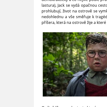
lastura), Jack se vydá opačnou ces
prohlubují, život na ostrově se vym
nedohlednu a vše směřuje k tragéd
příšera, která na ostrově žije a které 