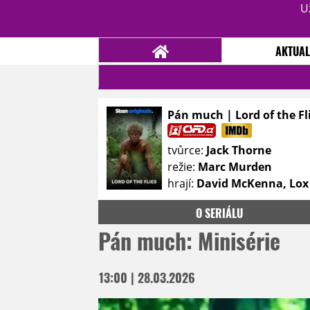
U
AKTUAL
Pán much | Lord of the Fl
NOVINKY
TÉMATA
tvůrce:
Jack Thorne
RECENZE
EPIZODY
KULT
režie:
Marc Murden
TRAILERY
GALERIE
hrají:
David McKenna, Lox 
DISKUZE
STATISTIKY
TIRÁŽ
O SERIÁLU
Pán much: Minisérie
13:00 | 28.03.2026