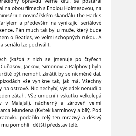
předlohy opravdu věrně drží, se postaral
val na obou filmech s Enolou Holmesovou, na
 minisérii o novinářském skandálu The Hack s
lylem a především na vynikající seriálové
esence. Pán much tak byl u muže, který bude
mem o Beatles, ve velmi schopných rukou. A
seriálu lze pochválit.
lech (každá z nich se jmenuje po čtyřech
 Čuňasovi, Jackovi, Simonovi a Ralphovi) bylo
rčitě být nemohl, zkrátit by se nicméně dal,
pizodách vše vynikne tak, jak má. Všechny
 na ostrově. Nic nechybí, výsledek nenudí a
eden zátah. Vše umocní i vskutku velkolepá
ly v Malajsii), nádherný a zároveň velmi
 Marca Mundena (Kvítek karmínový a bílý, Pod
razovku podařilo celý ten mrazivý a děsivý
 mu pomohli i dětští představitelé.