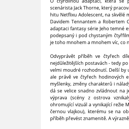
O čtyřdílnou adaptaci, která se 
scenárista Jack Thorne, který praco
hitu Netflixu Adolescent, na skvělé
Davidem Tennantem a Robertem Car
adaptaci fantasy série Jeho temné 
podepsaný i pod chystaným čtyřfil
je toho mnohem a mnohem víc, co na 
Odvyprávět příběh ve čtyřech dí
nejdůležitějších postavách - tedy po
velmi moudré rozhodnutí. Delší by u
ale právě ve čtyřech hodinových e
myšlenky, změny charakterů i nálady
dá se velice snadno zvládnout na j
výprava (scény z ostrova vznika
ohromující vizuál a vynikající režie
černou vlajkou), kterému se na ob
příběh převést znamenitě. A výrazně