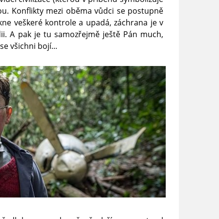
tou. Konflikty mezi oběma vůdci se postupně
kne veškeré kontrole a upadá, záchrana je v
ii. A pak je tu samozřejmě ještě Pán much,
se všichni bojí...