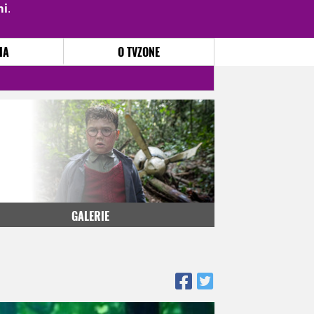
mi
.
PŘIHLÁSIT
|
REGISTROVAT
IA
O TVZONE
GALERIE