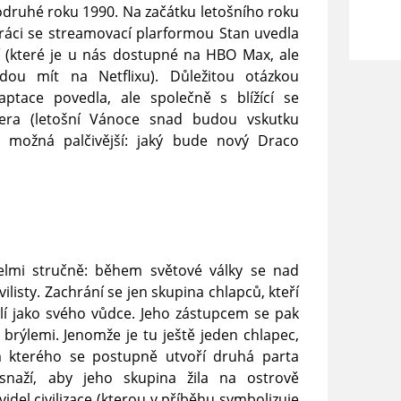
odruhé roku 1990. Na začátku letošního roku
ráci se streamovací plarformou Stan uvedla
í (které je u nás dostupné na HBO Max, ale
ou mít na Netflixu). Důležitou otázkou
aptace povedla, ale společně s blížící se
tera (letošní Vánoce snad budou vskutku
st možná palčivější: jaký bude nový Draco
lmi stručně: během světové války se nad
ivilisty. Zachrání se jen skupina chlapců, kteří
olí jako svého vůdce. Jeho zástupcem se pak
 brýlemi. Jenomže je tu ještě jeden chlapec,
em kterého se postupně utvoří druhá parta
snaží, aby jeho skupina žila na ostrově
idel civilizace (kterou v příběhu symbolizuje