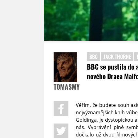
BBC
JACK THORNE
BBC se pustila do 
nového Draca Malf
TOMASMY
Věřím, že budete souhlasi
nejvýznamějších knih vůbec
Goldinga, je dystopickou a
nás. Vyprávění plné sym
dočkalo už dvou filmových