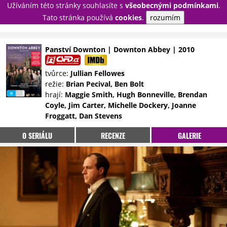
Užíváním této stránky souhlasíte s
všeobecnými podmínkami
.
PŘIHLÁSIT
Tato stránka používá
cookies
.
rozumím
REGISTROVAT
Panství Downton | Downton Abbey | 2010
NOVINKY
TÉMATA
tvůrce:
Jullian Fellowes
režie:
Brian Pecival, Ben Bolt
RECENZE
EPIZODY
KULT
hrají:
Maggie Smith, Hugh Bonneville, Brendan
TRAILERY
GALERIE
Coyle, Jim Carter, Michelle Dockery, Joanne
Froggatt, Dan Stevens
DISKUZE
STATISTIKY
TIRÁŽ
O SERIÁLU
RECENZE
GALERIE