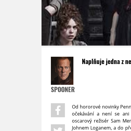
Naplňuje jedna z n
SPOONER
Od hororové novinky Penny
očekávání a není se ani 
oscarový režisér Sam Men
Johnem Loganem, a do pře