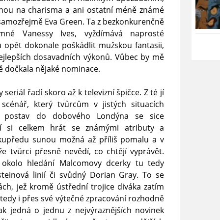
árnou na charisma a ani ostatní méně známé
tu samozřejmě Eva Green. Ta z bezkonkurenčně
jemné Vanessy Ives, vyždímává naprosté
opět dokonale poškádlit mužskou fantasii,
nejlepších dosavadních výkonů. Vůbec by mě
ně dočkala nějaké nominace.
seriál řadí skoro až k televizní špičce. Z té jí
cénář, který tvůrcům v jistých situacích
h postav do dobového Londýna se sice
í si celkem hrát se známými atributy a
 kupředu sunou možná až příliš pomalu a v
že tvůrci přesně nevědí, co chtějí vyprávět.
y okolo hledání Malcomovy dcerky tu tedy
steinová linií či svůdný Dorian Gray. To se
ch, jež kromě ústřední trojice diváka zatím
 tedy i přes své výtečné zpracování rozhodně
ak jedná o jednu z nejvýraznějších novinek