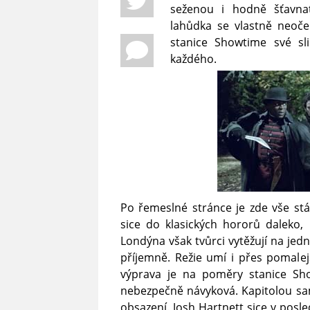
seženou i hodně šťavnat
lahůdka se vlastně neoče
stanice Showtime své sli
každého.
Po řemeslné stránce je zde vše st
sice do klasických hororů daleko,
Londýna však tvůrci vytěžují na je
příjemně. Režie umí i přes pomale
výprava je na poměry stanice Sh
nebezpečně návyková. Kapitolou s
obsazení. Josh Hartnett sice v pos