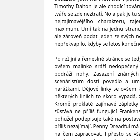
Timothy Dalton je ale chodící tov
tváře se zde neztratí. No a pak je 
nejzajímavějšího charakteru, ta
maximum. Umí tak na jednu stranu 
ale zároveň podat jeden ze svých 
nepřekvapilo, kdyby se letos koneč
Po režijní a řemeslné stránce se tedy 
ovšem malinko sráží nedopečený s
podráží nohy. Zasazení známýc
scénáristům dosti povedlo a um
narážkami. Dějové linky se ovšem
některých liniích to skoro vypadá, 
Kromě proklatě zajímavé zápletk
zůstává ne příliš fungující Franken
bohužel podepisuje také na postavá
příliš nezajímají. Penny Dreadful má
na čem zapracovat. I přesto se vš