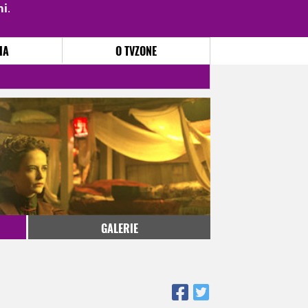
mi
.
PŘIHLÁSIT
|
REGISTROVAT
IA
O TVZONE
GALERIE