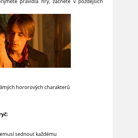
řijmete pravidla hry, začnete v pozdějších
známých hororových charakterů
ryč:
l nemusí sednout každému