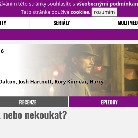
žíváním této stránky souhlasíte s
všeobecnými podmínka
Tato stránka používá
cookies
.
rozumím
ITY
SERIÁLY
MULTIMED
16
alton, Josh Hartnett, Rory Kinnear, Harry
RECENZE
EPIZODY
t nebo nekoukat?