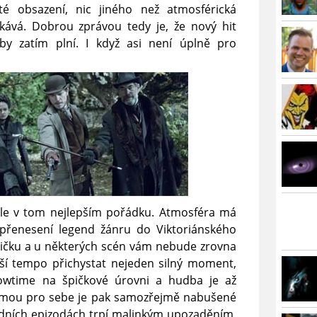
é obsazení, nic jiného než atmosférická
kává. Dobrou zprávou tedy je, že nový hit
by zatím plní. I když asi není úplně pro
ále v tom nejlepším pořádku. Atmosféra má
 přenesení legend žánru do Viktoriánského
dničku a u některých scén vám nebude zrovna
jší tempo přichystat nejeden silný moment,
owtime na špičkové úrovni a hudba je až
amou pro sebe je pak samozřejmě nabušené
ledních epizodách trpí malinkým upozaděním,