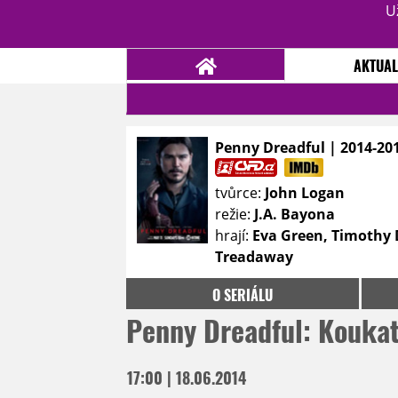
U
AKTUAL
Penny Dreadful | 2014-20
NOVINKY
TÉMATA
tvůrce:
John Logan
RECENZE
EPIZODY
KULT
režie:
J.A. Bayona
TRAILERY
GALERIE
hrají:
Eva Green, Timothy D
Treadaway
DISKUZE
STATISTIKY
TIRÁŽ
O SERIÁLU
Penny Dreadful: Kouka
17:00 | 18.06.2014