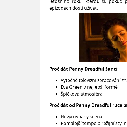
letošního roku, kterou si, pokud p
epizodách dosti užívat.
Proč dát Penny Dreadful šanci:
Výtečné televizní zpracování 
Eva Green v nejlepší formě
Špičková atmosféra
Proč dát od Penny Dreadful ruce p
Nevyrovnaný scénář
Pomalejší tempo a režijní sty