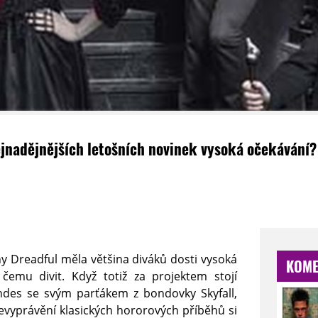
ejnadějnějších letošních novinek vysoká očekávání
 Dreadful měla většina diváků dosti vysoká
KOME
čemu divit. Když totiž za projektem stojí
des se svým parťákem z bondovky Skyfall,
vyprávění klasických hororových příběhů si