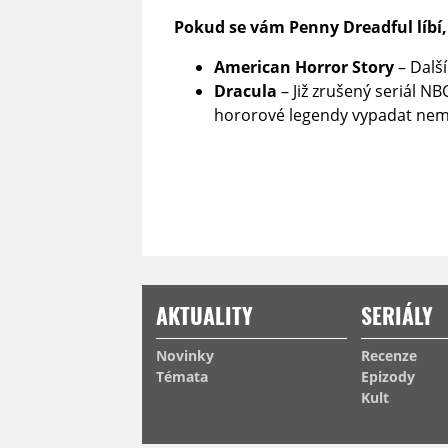
Pokud se vám Penny Dreadful líbí,
American Horror Story
– Další
Dracula
– Již zrušený seriál N
hororové legendy vypadat nem
AKTUALITY
SERIÁLY
Novinky
Recenze
Témata
Epizody
Kult