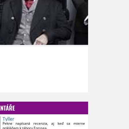
?
NTÁŘE
Tyller
Pekne napísaná recenzia, aj keď sa mierne
prikláňam k táboru Eressea.