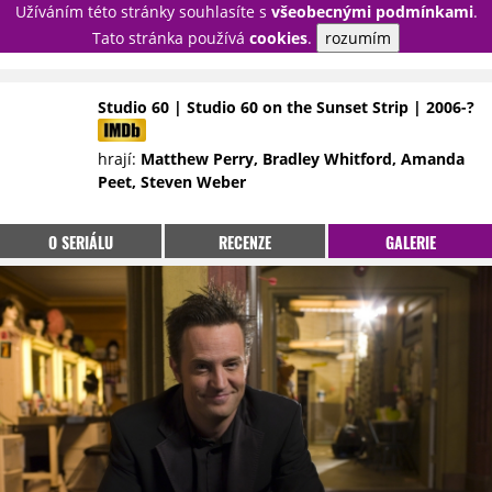
Užíváním této stránky souhlasíte s
všeobecnými podmínkami
.
PŘIHLÁSIT
Tato stránka používá
cookies
.
rozumím
REGISTROVAT
Studio 60 | Studio 60 on the Sunset Strip | 2006-?
NOVINKY
TÉMATA
hrají:
Matthew Perry, Bradley Whitford, Amanda
Peet, Steven Weber
RECENZE
EPIZODY
KULT
TRAILERY
GALERIE
O SERIÁLU
RECENZE
GALERIE
DISKUZE
STATISTIKY
TIRÁŽ