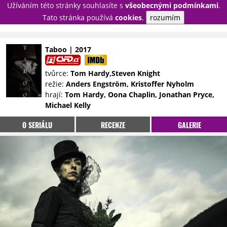
Užíváním této stránky souhlasíte s
všeobecnými podmínkami
.
PŘIHLÁSIT
Tato stránka používá
cookies
.
rozumím
REGISTROVAT
Taboo | 2017
NOVINKY
TÉMATA
tvůrce:
Tom Hardy,Steven Knight
režie:
Anders Engström, Kristoffer Nyholm
RECENZE
EPIZODY
KULT
hrají:
Tom Hardy, Oona Chaplin, Jonathan Pryce,
TRAILERY
GALERIE
Michael Kelly
DISKUZE
STATISTIKY
TIRÁŽ
O SERIÁLU
RECENZE
GALERIE