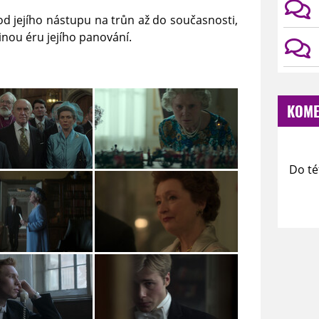
., od jejího nástupu na trůn až do současnosti,
inou éru jejího panování.
KOME
Do té