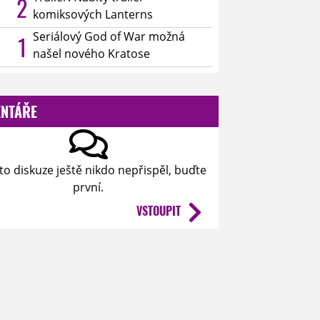
2
komiksových Lanterns
Seriálový God of War možná
1
našel nového Kratose
NTÁŘE
to diskuze ještě nikdo nepřispěl, buďte
první.
VSTOUPIT