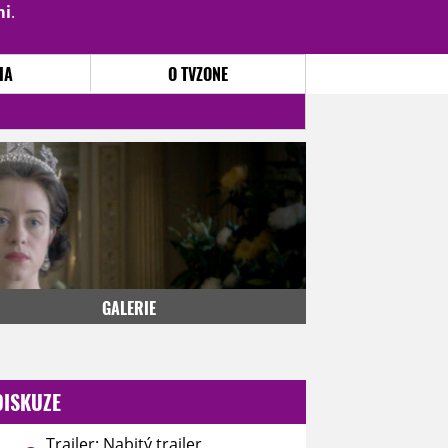
mi
.
PŘIHLÁSIT
|
REGISTROVAT
IA
O TVZONE
GALERIE
DISKUZE
Trailer: Nabitý trailer