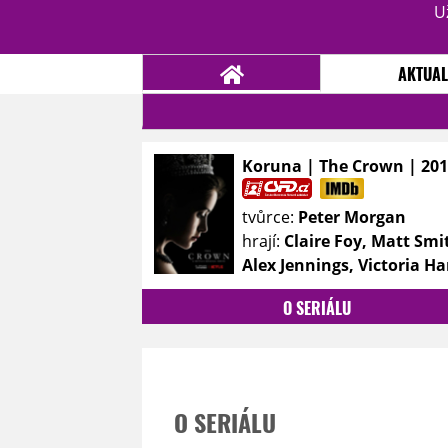
U
AKTUAL
Koruna | The Crown | 201
NOVINKY
TÉMATA
tvůrce:
Peter Morgan
RECENZE
EPIZODY
KULT
hrají:
Claire Foy, Matt Smi
TRAILERY
GALERIE
Alex Jennings, Victoria H
DISKUZE
STATISTIKY
TIRÁŽ
O SERIÁLU
O SERIÁLU