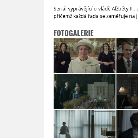
Seriál vyprávějící o vládě Alžběty II
přičemž každá řada se zaměřuje na j
FOTOGALERIE