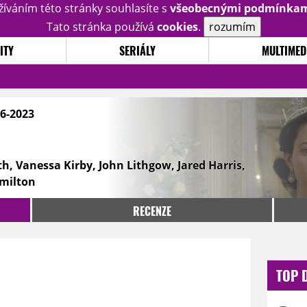
žíváním této stránky souhlasíte s
všeobecnými podmínka
Tato stránka používá
cookies
.
rozumím
ITY
SERIÁLY
MULTIMED
6-2023
th, Vanessa Kirby, John Lithgow, Jared Harris,
amilton
RECENZE
TOP 