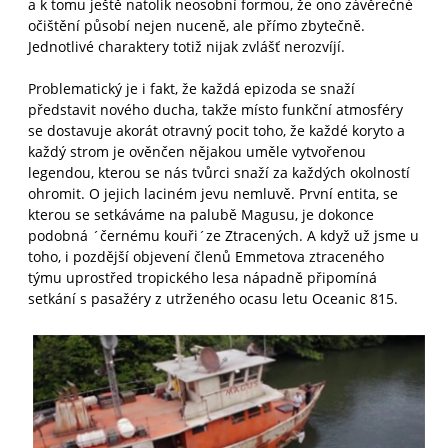
a k tomu ještě natolik neosobní formou, že ono závěrečné
očištění působí nejen nuceně, ale přímo zbytečně.
Jednotlivé charaktery totiž nijak zvlášť nerozvíjí.
Problematický je i fakt, že každá epizoda se snaží
představit nového ducha, takže místo funkční atmosféry
se dostavuje akorát otravný pocit toho, že každé koryto a
každý strom je ověnčen nějakou uměle vytvořenou
legendou, kterou se nás tvůrci snaží za každých okolností
ohromit. O jejich laciném jevu nemluvě. První entita, se
kterou se setkáváme na palubě Magusu, je dokonce
podobná ´černému kouři´ze Ztracených. A když už jsme u
toho, i pozdější objevení členů Emmetova ztraceného
týmu uprostřed tropického lesa nápadně připomíná
setkání s pasažéry z utrženého ocasu letu Oceanic 815.