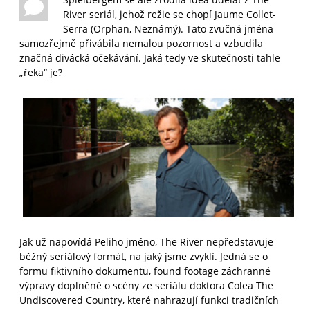
River seriál, jehož režie se chopí Jaume Collet-
Serra (Orphan, Neznámý). Tato zvučná jména
samozřejmě přivábila nemalou pozornost a vzbudila
značná divácká očekávání. Jaká tedy ve skutečnosti tahle
„řeka“ je?
Jak už napovídá Peliho jméno, The River nepředstavuje
běžný seriálový formát, na jaký jsme zvyklí. Jedná se o
formu fiktivního dokumentu, found footage záchranné
výpravy doplněné o scény ze seriálu doktora Colea The
Undiscovered Country, které nahrazují funkci tradičních