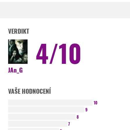
VERDIKT
4/10
JAn_G
VAŠE HODNOCENÍ
10
9
8
7