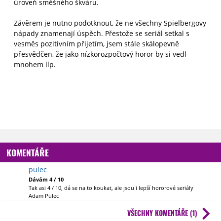
úroveň směšného škváru.
Závěrem je nutno podotknout, že ne všechny Spielbergovy
nápady znamenají úspěch. Přestože se seriál setkal s
vesměs pozitivním přijetím, jsem stále skálopevně
přesvědčen, že jako nízkorozpočtový horor by si vedl
mnohem líp.
KOMENTÁŘE
pulec
Dávám 4 / 10
Tak asi 4 / 10, dá se na to koukat, ale jsou i lepší hororové seriály
Adam Pulec
VŠECHNY KOMENTÁŘE (1)