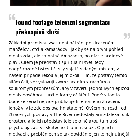
Found footage televizní segmentaci
překvapivě sluší.
Základní premisou však není pátrání po ztraceném
manželovi, otci a kamarádovi, jak by se na první pohled
mohlo zdát, ale samotná Amazonka, po níž se hrdinové
plaví. Cílem je představit spirituální svět, tedy
nadpřirozené bytosti či síly spjaté s daným místem, v
našem případě řekou a jejím okolí. Tím, že postavy těmto
silám čelí, se vystavují svým vlastním strachům a
soukromým prohřeškům, aby v závěru jednotlivých epizod
mohly dosáhnout určité formy očištění. Právě v tomto
bodě se seriál nejvíce přibližuje k fenoménu Ztraceni,
jehož vliv je zde doslova hmatatelný. Ovšem na rozdíl od
Ztracených postavy v The River nedostaly ani zdaleka tolik
prostoru a jejich představitelé se o nějakou tu hlubší
psychologizaci ve skutečnosti ani nesnaží. O jejich
motivaci a problémech se tak dovídáme jen to nejnutnější