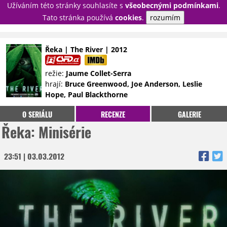
Užíváním této stránky souhlasíte s
všeobecnými podmínkami
.
PŘIHLÁSIT
Tato stránka používá
cookies
.
rozumím
REGISTROVAT
Řeka | The River | 2012
NOVINKY
TÉMATA
režie:
Jaume Collet-Serra
hrají:
Bruce Greenwood, Joe Anderson, Leslie
RECENZE
EPIZODY
KULT
Hope, Paul Blackthorne
TRAILERY
GALERIE
O SERIÁLU
RECENZE
GALERIE
DISKUZE
STATISTIKY
TIRÁŽ
Řeka: Minisérie
23:51 | 03.03.2012