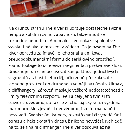
Na druhou stranu The River si udržuje dostatečně svižné
tempo a solidní rovinu zábavnosti, takže nudit se
rozhodně nebudete. A nemálo scén dokáže spolehlivě
vyvolat i nějaké to mrazení v zádech. Co je ovšem na The
River opravdu zajímavé, je jeho snaha aplikovat
pseudodokumentární formu do seriálového prostředí.
Found footage totiž televizní segmentaci překvapivě sluší.
Umožňuje funkčně porušovat kompaktnost jednotlivých
segmentů a zhustit jeho děj, přirozeně přeskakovat z
jednoho prostředí do druhého a volněji nakládat s klimaxy
a cliffhangery. Zároveň maskuje veškeré nedostatečnosti a
limity televizního rozpočtu. Peli a celý jeho tým si to
očividně uvědomují, a tak se z toho logicky snaží vyždímat
maximum. Ale zjevně si neuvědomují, že forma napětí
nevytvoří. Švenkování kamery, rozostřování či vypadávání
obrazu a hektický střih dnes už nikoho nevyděsí. Nehledě
na to, že finální cliffhanger The River odsouvá až na