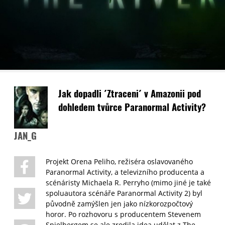
Jak dopadli ´Ztraceni´ v Amazonii pod
dohledem tvůrce Paranormal Activity?
JAN_G
Projekt Orena Peliho, režiséra oslavovaného
Paranormal Activity, a televizního producenta a
scénáristy Michaela R. Perryho (mimo jiné je také
spoluautora scénáře Paranormal Activity 2) byl
původně zamýšlen jen jako nízkorozpočtový
horor. Po rozhovoru s producentem Stevenem
Spielbergem se ale zrodila idea udělat z The