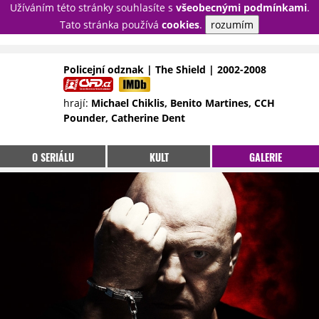
Užíváním této stránky souhlasíte s
všeobecnými podmínkami
.
PŘIHLÁSIT
Tato stránka používá
cookies
.
rozumím
REGISTROVAT
Policejní odznak | The Shield | 2002-2008
NOVINKY
TÉMATA
hrají:
Michael Chiklis, Benito Martines, CCH
Pounder, Catherine Dent
RECENZE
EPIZODY
KULT
TRAILERY
GALERIE
O SERIÁLU
KULT
GALERIE
DISKUZE
STATISTIKY
TIRÁŽ