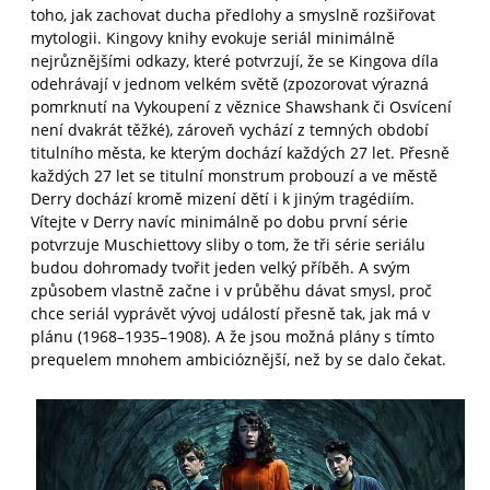
toho, jak zachovat ducha předlohy a smyslně rozšiřovat
mytologii. Kingovy knihy evokuje seriál minimálně
nejrůznějšími odkazy, které potvrzují, že se Kingova díla
odehrávají v jednom velkém světě (zpozorovat výrazná
pomrknutí na Vykoupení z věznice Shawshank či Osvícení
není dvakrát těžké), zároveň vychází z temných období
titulního města, ke kterým dochází každých 27 let. Přesně
každých 27 let se titulní monstrum probouzí a ve městě
Derry dochází kromě mizení dětí i k jiným tragédiím.
Vítejte v Derry navíc minimálně po dobu první série
potvrzuje Muschiettovy sliby o tom, že tři série seriálu
budou dohromady tvořit jeden velký příběh. A svým
způsobem vlastně začne i v průběhu dávat smysl, proč
chce seriál vyprávět vývoj událostí přesně tak, jak má v
plánu (1968–1935–1908). A že jsou možná plány s tímto
prequelem mnohem ambicióznější, než by se dalo čekat.