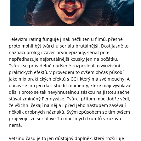
Televizní rating funguje jinak nežli ten u filmů, přesně
proto mohli být tvůrci u seriálu brutálnější. Dost jasně to
naznačí prolog i závěr první epizody, seriál poté
nepředhazuje nejbrutálnější kousky jen na počátku.
Tvůrci se pravidelně nadšeně rozpovídali o využívání
praktických efektů, v provedení to ovšem občas působí
jako mix praktických efektů s CGI, který má své mouchy. A
občas se jim jen daří shodit momenty, které mají vyvolávat
děs. I proto se tak nevyhnutelnou sázkou na jistotu začne
stávat zmíněný Pennywise. Tvůrci přitom moc dobře vědí,
že všichni čekají na něj a i před jeho nástupem zasévají
několik drobných náznaků. Svým způsobem se tím ovšem
projevuje, že seriálové To moc jiných trumfů v rukávu
nemá.
Většinu času je to jen důstojný doplněk, který rozšiřuje