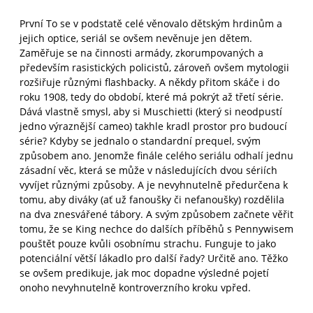
První To se v podstatě celé věnovalo dětským hrdinům a
jejich optice, seriál se ovšem nevěnuje jen dětem.
Zaměřuje se na činnosti armády, zkorumpovaných a
především rasistických policistů, zároveň ovšem mytologii
rozšiřuje různými flashbacky. A někdy přitom skáče i do
roku 1908, tedy do období, které má pokrýt až třetí série.
Dává vlastně smysl, aby si Muschietti (který si neodpustí
jedno výraznější cameo) takhle kradl prostor pro budoucí
série? Kdyby se jednalo o standardní prequel, svým
způsobem ano. Jenomže finále celého seriálu odhalí jednu
zásadní věc, která se může v následujících dvou sériích
vyvíjet různými způsoby. A je nevyhnutelně předurčena k
tomu, aby diváky (ať už fanoušky či nefanoušky) rozdělila
na dva znesvářené tábory. A svým způsobem začnete věřit
tomu, že se King nechce do dalších příběhů s Pennywisem
pouštět pouze kvůli osobnímu strachu. Funguje to jako
potenciální větší lákadlo pro další řady? Určitě ano. Těžko
se ovšem predikuje, jak moc dopadne výsledné pojetí
onoho nevyhnutelně kontroverzního kroku vpřed.