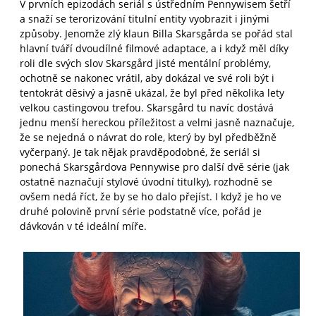
V prvních epizodách seriál s ústředním Pennywisem šetří
a snaží se terorizování titulní entity vyobrazit i jinými
způsoby. Jenomže zlý klaun Billa Skarsgårda se pořád stal
hlavní tváří dvoudílné filmové adaptace, a i když měl díky
roli dle svých slov Skarsgård jisté mentální problémy,
ochotně se nakonec vrátil, aby dokázal ve své roli být i
tentokrát děsivý a jasně ukázal, že byl před několika lety
velkou castingovou trefou. Skarsgård tu navíc dostává
jednu menší hereckou příležitost a velmi jasně naznačuje,
že se nejedná o návrat do role, který by byl předběžně
vyčerpaný. Je tak nějak pravděpodobné, že seriál si
ponechá Skarsgårdova Pennywise pro další dvě série (jak
ostatně naznačují stylové úvodní titulky), rozhodně se
ovšem nedá říct, že by se ho dalo přejíst. I když je ho ve
druhé polovině první série podstatně více, pořád je
dávkován v té ideální míře.