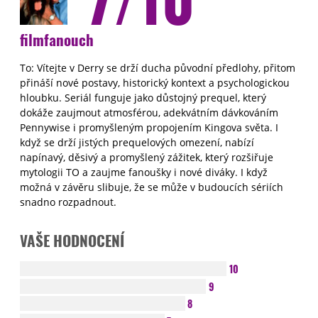
filmfanouch
To: Vítejte v Derry se drží ducha původní předlohy, přitom
přináší nové postavy, historický kontext a psychologickou
hloubku. Seriál funguje jako důstojný prequel, který
dokáže zaujmout atmosférou, adekvátním dávkováním
Pennywise i promyšleným propojením Kingova světa. I
když se drží jistých prequelových omezení, nabízí
napínavý, děsivý a promyšlený zážitek, který rozšiřuje
mytologii TO a zaujme fanoušky i nové diváky. I když
možná v závěru slibuje, že se může v budoucích sériích
snadno rozpadnout.
VAŠE HODNOCENÍ
10
9
8