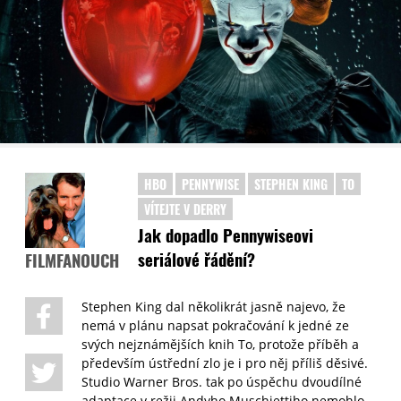
HBO
PENNYWISE
STEPHEN KING
TO
VÍTEJTE V DERRY
Jak dopadlo Pennywiseovi
seriálové řádění?
FILMFANOUCH
Stephen King dal několikrát jasně najevo, že
nemá v plánu napsat pokračování k jedné ze
svých nejznámějších knih To, protože příběh a
především ústřední zlo je i pro něj příliš děsivé.
Studio Warner Bros. tak po úspěchu dvoudílné
adaptace v režii Andyho Muschiettiho nemohlo