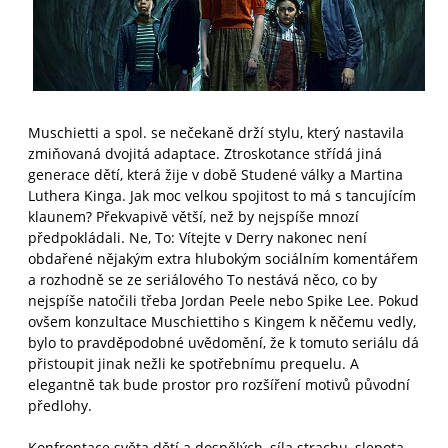
Muschietti a spol. se nečekaně drží stylu, který nastavila
zmiňovaná dvojitá adaptace. Ztroskotance střídá jiná
generace dětí, která žije v době Studené války a Martina
Luthera Kinga. Jak moc velkou spojitost to má s tancujícím
klaunem? Překvapivě větší, než by nejspíše mnozí
předpokládali. Ne, To: Vítejte v Derry nakonec není
obdařené nějakým extra hlubokým sociálním komentářem
a rozhodně se ze seriálového To nestává něco, co by
nejspíše natočili třeba Jordan Peele nebo Spike Lee. Pokud
ovšem konzultace Muschiettiho s Kingem k něčemu vedly,
bylo to pravděpodobné uvědomění, že k tomuto seriálu dá
přistoupit jinak nežli ke spotřebnímu prequelu. A
elegantně tak bude prostor pro rozšíření motivů původní
předlohy.
Konfrontace světa dětí a dospělých, síla strachu, slepota