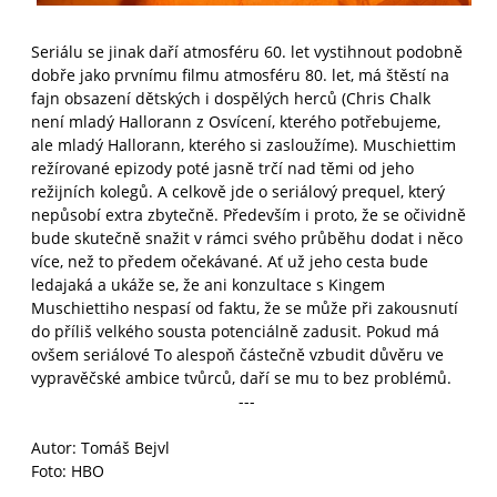
Seriálu se jinak daří atmosféru 60. let vystihnout podobně
dobře jako prvnímu filmu atmosféru 80. let, má štěstí na
fajn obsazení dětských i dospělých herců (Chris Chalk
není mladý Hallorann z Osvícení, kterého potřebujeme,
ale mladý Hallorann, kterého si zasloužíme). Muschiettim
režírované epizody poté jasně trčí nad těmi od jeho
režijních kolegů. A celkově jde o seriálový prequel, který
nepůsobí extra zbytečně. Především i proto, že se očividně
bude skutečně snažit v rámci svého průběhu dodat i něco
více, než to předem očekávané. Ať už jeho cesta bude
ledajaká a ukáže se, že ani konzultace s Kingem
Muschiettiho nespasí od faktu, že se může při zakousnutí
do příliš velkého sousta potenciálně zadusit. Pokud má
ovšem seriálové To alespoň částečně vzbudit důvěru ve
vypravěčské ambice tvůrců, daří se mu to bez problémů.
---
Autor: Tomáš Bejvl
Foto: HBO