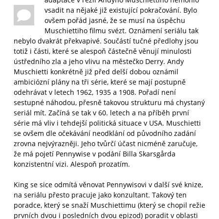
vsadit na nějaké již existující pokračování. Bylo
ovšem pořád jasné, že se musí na úspěchu
Muschiettiho filmu svézt. Oznámení seriálu tak
nebylo dvakrát překvapivé. Součástí tučné předlohy jsou
totiž i části, které se alespoň částečně věnují minulosti
ústředního zla a jeho vlivu na městečko Derry. Andy
Muschietti konkrétně již před delší dobou oznámil
ambiciózní plány na tři série, které se mají postupně
odehrávat v letech 1962, 1935 a 1908. Pořadí není
sestupné náhodou, přesně takovou strukturu má chystaný
seriál mít. Začíná se tak v 60. letech a na příběh první
série má vliv i tehdejší politická situace v USA. Muschietti
se ovšem dle očekávání neodklání od původního zadání
zrovna nejvýrazněji. Jeho tvůrčí účast nicméně zaručuje,
že má pojetí Pennywise v podání Billa Skarsgårda
konzistentní vizi. Alespoň prozatím.
King se sice odmítá věnovat Pennywisovi v další své knize,
na seriálu přesto pracuje jako konzultant. Takový ten
poradce, který se snaží Muschiettimu (který se chopil režie
prvních dvou i posledních dvou epizod) poradit v oblasti