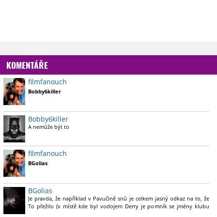
KOMENTÁŘE
filmfanouch
Bobby6killer
Bobby6killer
A nemůže být to
filmfanouch
BGolias
BGolias
Je pravda, že například v Pavučině snů je celkem jasný odkaz na to, že
To přežilo (v místě kde byl vodojem Derry je pomník se jmény klubu
Smolařů a přes to červěně nastříkáno "Pennywise žije") ovšem pokud