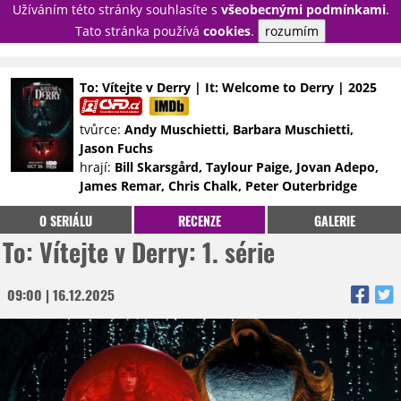
Užíváním této stránky souhlasíte s
všeobecnými podmínkami
.
PŘIHLÁSIT
Tato stránka používá
cookies
.
rozumím
REGISTROVAT
To: Vítejte v Derry | It: Welcome to Derry | 2025
NOVINKY
TÉMATA
tvůrce:
Andy Muschietti, Barbara Muschietti,
Jason Fuchs
RECENZE
EPIZODY
KULT
hrají:
Bill Skarsgård, Taylour Paige, Jovan Adepo,
TRAILERY
GALERIE
James Remar, Chris Chalk, Peter Outerbridge
DISKUZE
STATISTIKY
TIRÁŽ
O SERIÁLU
RECENZE
GALERIE
To: Vítejte v Derry: 1. série
09:00 | 16.12.2025