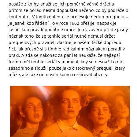
pasáže z knihy, snaží se jich poměrně věrně držet a
přitom se pořád nesmí dopouštět něčeho, co by podráželo
kontinuitu. V tomto ohledu se projevuje neduh prequelu –
je jasné, kdo řádění To v roce 1962 přežije, naopak je
jasné, kdo pravděpodobně umře. Jen v závěru přijde jasný
náznak toho, že se tenhle seriál nutně nemusí držet
prequelových pravidel, vlastně je ovšem těžké dopředu
říct, jak přesně si s tímhle radikálním náznakem poradí v
praxi. A zda se nakonec za pár let neukáže, že nejlepší
formu měl tenhle seriál v moment, kdy se nesnažil o nic
zásadního a sloužil pouze jako čistokrevný prequel, který
může, ale také nemusí nikomu rozšiřovat obzory.