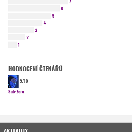
7
6
5
4
3
2
1
HODNOCENÍ ČTENÁŘŮ
9/10
Sub-Zero
AKTUALITY