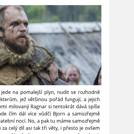
 jede na pomalejší plyn, nudit se rozhodně
terům, jež většinou pořád fungují, a jejich
šemi milovaný Ragnar si tentokrát dává spíše
ade čím dál více vůdčí Bjorn a samozřejmě
 svatební nocí. No, a pak tu máme samozřejmě
za celý díl asi tak tři věty, i přesto je ovšem