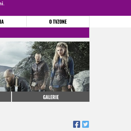
mi
.
PŘIHLÁSIT
|
REGISTROVAT
IA
O TVZONE
GALERIE