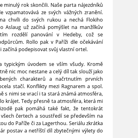
minulý rok skončili. Naše parta nájezdníků
ále vzpamatovává ze svých vážných zranění.
na chvíli do svých rukou a nechá Flokiho
co Aslaug už začíná pomýšlet na manžílkův
itím rozdělí panování v Hedeby, což se
dpůrcům. Rollo pak v Paříži dle očekávání
začíná podepisovat svůj vlastní ortel.
ka typickým úvodem se vším všudy. Kromě
ně nic moc nestane a celý díl tak slouží jako
líbených charakterů a načrtnutím prvních
cela stačí. Konflikty mezi Ragnarem a spol.
ně s nimi se vrací i ta stará známá atmosféra,
lo krájet. Tedy přesně ta atmosféra, která mi
izodě pak pomáhá také fakt, že tentokrát
o všech čertech a soustředí se především na
u do Paříže či za Lagerthou. Seriálu zkrátka
pár postav a netříští díl zbytečnými výlety do