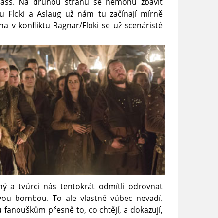
d ass. Na druhou stranu se nemohu zbavit
u Floki a Aslaug už nám tu začínají mírně
a v konfliktu Ragnar/Floki se už scenáristé
ný a tvůrci nás tentokrát odmítli odrovnat
vou bombou. To ale vlastně vůbec nevadí.
 fanouškům přesně to, co chtějí, a dokazují,