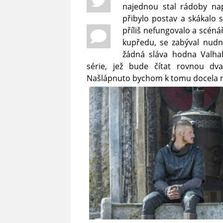
najednou stal rádoby na
přibylo postav a skákalo 
příliš nefungovalo a scén
kupředu, se zabýval nudn
žádná sláva hodna Valhal
série, jež bude čítat rovnou dvac
Našlápnuto bychom k tomu docela m