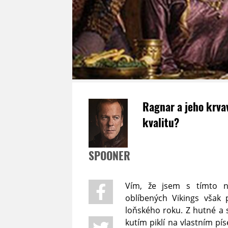
Ragnar a jeho krva
kvalitu?
SPOONER
Vím, že jsem s tímto n
oblíbených Vikings však 
loňského roku. Z hutné a s
kutím piklí na vlastním pí