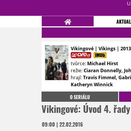
U
AKTUAL
Vikingové | Vikings | 2013
NOVINKY
TÉMATA
tvůrce:
Michael Hirst
RECENZE
EPIZODY
KULT
režie:
Ciaran Donnelly, Jo
TRAILERY
GALERIE
hrají:
Travis Fimmel, Gabri
Katheryn Winnick
DISKUZE
STATISTIKY
TIRÁŽ
O SERIÁLU
Vikingové: Úvod 4. řady
09:00 | 22.02.2016