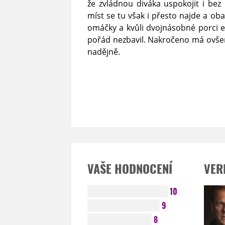
že zvládnou diváka uspokojit i be
míst se tu však i přesto najde a ob
omáčky a kvůli dvojnásobné porci e
pořád nezbavil. Nakročeno má ovše
nadějně.
VAŠE HODNOCENÍ
VER
10
9
8