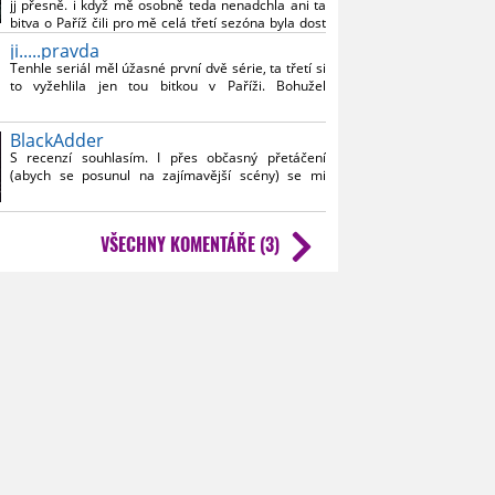
jj přesně. i když mě osobně teda nenadchla ani ta
bitva o Paříž čili pro mě celá třetí sezóna byla dost
nuda.
ji.....pravda
Tenhle seriál měl úžasné první dvě série, ta třetí si
mnohem spíš než Vikings doporučuju skvělý
to vyžehlila jen tou bitkou v Paříži. Bohužel
Poslední království.
nechápu, proč si tvůrčí scénáristi strčili hlavy do
zadku.
BlackAdder
S recenzí souhlasím. I přes občasný přetáčení
(abych se posunul na zajímavější scény) se mi
epizoda celkem líbila, ano, některé linie jsou už
opravdu vyčpělé a jestli má série dvacet dílů, moc
kupředu se to asi posouvat nebude, ale nelámu nad
VŠECHNY KOMENTÁŘE (3)
tím hůl a budu sledovat dál.
Jen mě trochu překvapily dvě úplně stejný scény s
kušemi jak v Paříži, tak ve Skandinávii.