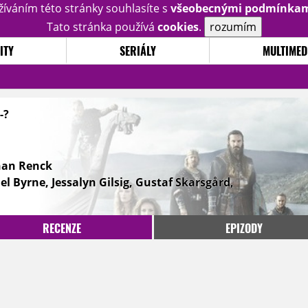
žíváním této stránky souhlasíte s
všeobecnými podmínka
Tato stránka používá
cookies
.
rozumím
ITY
SERIÁLY
MULTIMED
-?
han Renck
el Byrne, Jessalyn Gilsig, Gustaf Skarsgård,
RECENZE
EPIZODY