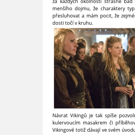
za každých okolností strašně ba
menšího dojmu, že charaktery typ
přesluhovat a mám pocit, že zejmén
dosti točí v kruhu.
Návrat Vikingů je tak spíše pozvol
kulervoucím masakrem či příběho
Vikingové totiž dávají ve svém úvodu