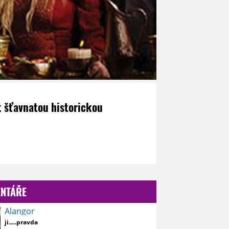
t šťavnatou historickou
NTÁŘE
Alangor
ji.....pravda