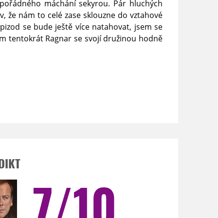
z pořádného máchání sekyrou. Pár hluchých
av, že nám to celé zase sklouzne do vztahové
pizod se bude ještě více natahovat, jsem se
m tentokrát Ragnar se svojí družinou hodně
DIKT
7/10