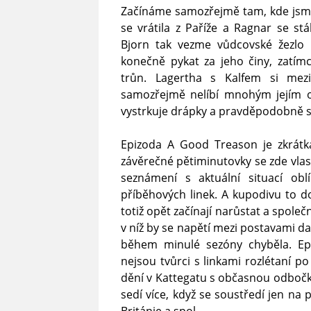
Začínáme samozřejmě tam, kde jsme 
se vrátila z Paříže a Ragnar se st
Bjorn tak vezme vůdcovské žezlo 
konečně pykat za jeho činy, zatím
trůn. Lagertha s Kalfem si mez
samozřejmě nelíbí mnohým jejím o
vystrkuje drápky a pravděpodobně si 
Epizoda A Good Treason je zkrát
závěrečné pětiminutovky se zde vlast
seznámení s aktuální situací ob
příběhových linek. A kupodivu to do
totiž opět začínají narůstat a společ
v níž by se napětí mezi postavami da
během minulé sezóny chyběla. Ep
nejsou tvůrci s linkami rozlétaní p
dění v Kattegatu s občasnou odbočko
sedí více, když se soustředí jen na 