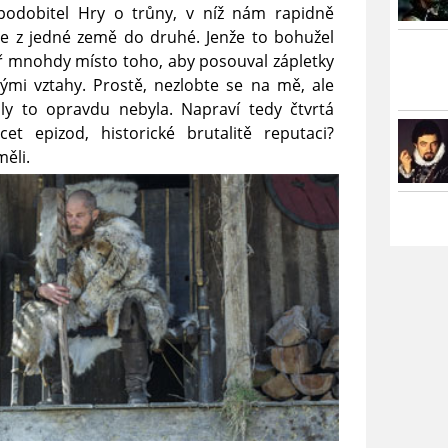
podobitel Hry o trůny, v níž nám rapidně
se z jedné země do druhé. Jenže to bohužel
ář mnohdy místo toho, aby posouval zápletky
ými vztahy. Prostě, nezlobte se na mě, ale
ly to opravdu nebyla. Napraví tedy čtvrtá
et epizod, historické brutalitě reputaci?
ěli.