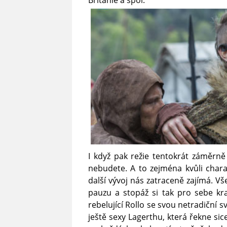
Británie a spol.
I když pak režie tentokrát záměrně
nebudete. A to zejména kvůli charak
další vývoj nás zatraceně zajímá. V
pauzu a stopáž si tak pro sebe kr
rebelující Rollo se svou netradiční
ještě sexy Lagerthu, která řekne sice 