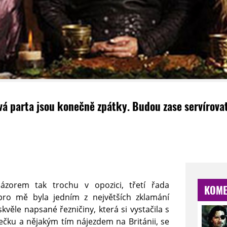
vá parta jsou konečně zpátky. Budou zase servírova
ázorem tak trochu v opozici, třetí řada
KOME
pro mě byla jedním z největších zklamání
kvěle napsané řezničiny, která si vystačila s
sečku a nějakým tím nájezdem na Británii, se