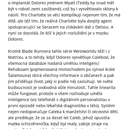
o implantát Dolores jménem Wyatt (Teddy by snad měl
být v robotí zemi zaslíbené), což by i vysvětlovalo sklony k
násilí. Pro Charlotte se věci komplikují nejenom tím, že má
dítě, ale též tím, že reálná Charlotte byla dvojitý agent
spolupracující se Seracem na získávání dat z Delosu. A
nyní se dozvídá, že klíč k jejich rozluštění je v mozku
Dolores.
Kromě Blade Runnera tahle série Westworldu těží i z
Matrixu, a to tehdy, když Dolores vysvětluje Calebovi, že
všemocná databáze nadaná umělou inteligencí
Rehoboam (pojmenovaná mimochodem po synovi krále
Šalamouna) sbírá všechny informace o občanech a pak
jim přiděluje život, jaký si podle něj zasluhují. Ve světe
budoucnosti je svobodná vůle minulostí. Tahle linearita
může fungovat, protože o všem rozhoduje umělá
inteligence (viz telefonát s digitálním personalistou v
první epizodě nebo lékařská diagnostika v této). Systém
nejen nedoporučuje Caleba k manželství či otcovství dětí,
ale predikuje, že se za deset let Caleb, jehož opustila
matka schizofrenička, když byl malý, zabije zíraje na