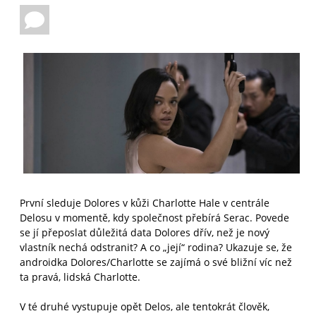
První sleduje Dolores v kůži Charlotte Hale v centrále
Delosu v momentě, kdy společnost přebírá Serac. Povede
se jí přeposlat důležitá data Dolores dřív, než je nový
vlastník nechá odstranit? A co „její“ rodina? Ukazuje se, že
androidka Dolores/Charlotte se zajímá o své bližní víc než
ta pravá, lidská Charlotte.
V té druhé vystupuje opět Delos, ale tentokrát člověk,