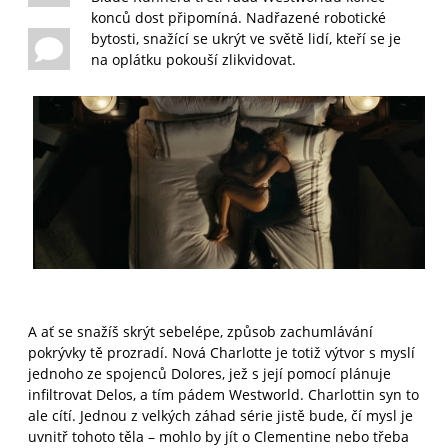
konců dost připomíná. Nadřazené robotické
bytosti, snažící se ukrýt ve světě lidí, kteří se je
na oplátku pokouší zlikvidovat.
A ať se snažíš skrýt sebelépe, způsob zachumlávání
pokrývky tě prozradí. Nová Charlotte je totiž výtvor s myslí
jednoho ze spojenců Dolores, jež s její pomocí plánuje
infiltrovat Delos, a tím pádem Westworld. Charlottin syn to
ale cítí. Jednou z velkých záhad série jistě bude, čí mysl je
uvnitř tohoto těla – mohlo by jít o Clementine nebo třeba