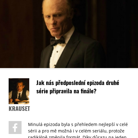
Jak nás předposlední epizoda druhé
série připravila na finále?
KRAUSET
Minulá epizoda byla s přehledem nejlepší v celé
sérii a pro mě možná i v celém seriálu, protože
radikálně změnila formát. Díky důrazu na jeden