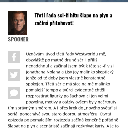
Třetí řada sci-fi hitu šlape na plyn a
začíná přituhovat!
SPOONER
Uznávám, úvod třetí řady Westworldu mě,
obzvláště po matné druhé sérii, příliš
nenadchnul a začínal jsem být k této sci-fi vizi
Jonathana Nolana a Lisy Joy malinko skeptický.
Jenže od té doby jsem vlastně konstantně
spokojen. Třetí série má sice na mě malinko
pomalejší tempo a tvůrci evidentně chtěli
rozprostírat figurky po šachovnici jen velmi
pozvolna, motivy a otázky ovšem byly načrtnuty
tím správným směrem. A i přes krok do „nového světa“ si
seriál ponechává svou staro dobrou atmosféru. Čtvrtá
epizoda po pomalejším rozjezdu začíná konečně pořádně
šlapat na plyn a scenáristé začínají rozkrývat karty. A je to