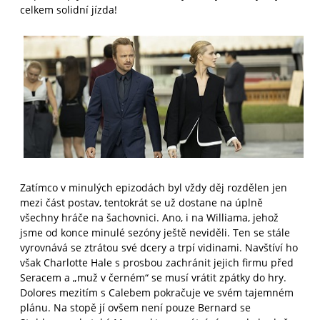
celkem solidní jízda!
Zatímco v minulých epizodách byl vždy děj rozdělen jen
mezi část postav, tentokrát se už dostane na úplně
všechny hráče na šachovnici. Ano, i na Williama, jehož
jsme od konce minulé sezóny ještě neviděli. Ten se stále
vyrovnává se ztrátou své dcery a trpí vidinami. Navštíví ho
však Charlotte Hale s prosbou zachránit jejich firmu před
Seracem a „muž v černém“ se musí vrátit zpátky do hry.
Dolores mezitím s Calebem pokračuje ve svém tajemném
plánu. Na stopě jí ovšem není pouze Bernard se