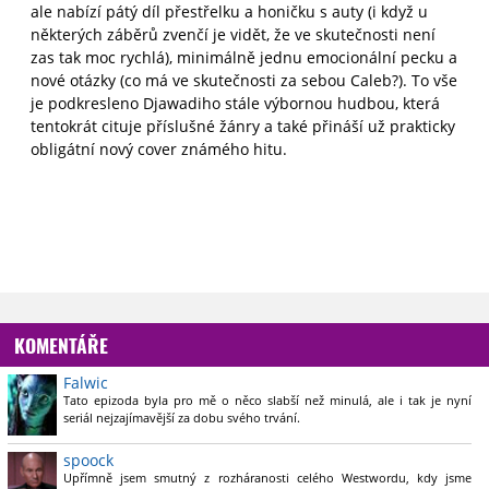
ale nabízí pátý díl přestřelku a honičku s auty (i když u
některých záběrů zvenčí je vidět, že ve skutečnosti není
zas tak moc rychlá), minimálně jednu emocionální pecku a
nové otázky (co má ve skutečnosti za sebou Caleb?). To vše
je podkresleno Djawadiho stále výbornou hudbou, která
tentokrát cituje příslušné žánry a také přináší už prakticky
obligátní nový cover známého hitu.
KOMENTÁŘE
Falwic
Tato epizoda byla pro mě o něco slabší než minulá, ale i tak je nyní
seriál nejzajímavější za dobu svého trvání.
spoock
Upřímně jsem smutný z rozháranosti celého Westwordu, kdy jsme