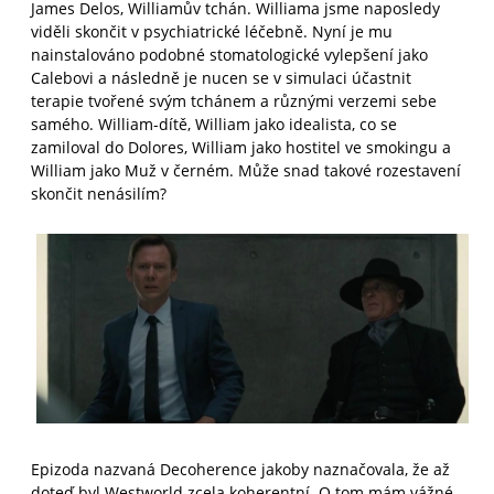
James Delos, Williamův tchán. Williama jsme naposledy
viděli skončit v psychiatrické léčebně. Nyní je mu
nainstalováno podobné stomatologické vylepšení jako
Calebovi a následně je nucen se v simulaci účastnit
terapie tvořené svým tchánem a různými verzemi sebe
samého. William-dítě, William jako idealista, co se
zamiloval do Dolores, William jako hostitel ve smokingu a
William jako Muž v černém. Může snad takové rozestavení
skončit nenásilím?
Epizoda nazvaná Decoherence jakoby naznačovala, že až
doteď byl Westworld zcela koherentní. O tom mám vážné