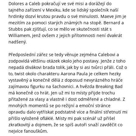
Dolores a Caleb pokračují ve své misi a dorážejí do
tajného zařízení v Mexiku, kde se lidský společník naší
hrdinky dozví krutou pravdu o své minulosti. Maeve jim je
mezitím za pomoci starých známých na stopě. Bernard a
Stubbs pak zjišťují, co se mělo ve skutečnosti stát s
Williamem, jenž ovšem z jejich přítomnosti není dvakrát
nadšený.
Předposlední zářez se tedy věnuje zejména Calebovi a
zodpovídá většinu otázek okolo jeho postavy. Jenže z toho
nepadá divákovi brada tolik, jak by si asi tvůrci přáli. Což o
to, twist okolo charakteru Aarona Paula je celkem hezky
vystavěný a konečně dělá z doposud nevyrázného hráče
zajímavou figurku na šachovnici. A hvězda Breaking Bad
má konečně co hrát. Jen už mi to místy přijde trochu
přitažené za vlasy a vlastně i dost odměřené a chladné. Z
mnohých momentů se po režijní a emoční stránce
opravdu dalo vytřískat podstatně více a finální střetnutí mi
přišlo vyloženě ofláklé. Místy mi pak scénář už přišel
zkratkovitý a dojmem, že se spíš autoři snaží zavděčit co
nejvíce fanouškům.