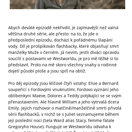
Abych deváté epizodě nekřivdil, je zajímavější než valná
většina druhé série, ale přesto: na to, že jde o
předposlední epizodu, dochází k pořádnému šlapání
vody. Díl je prošpikován flashbacky, které objasňují smrt
manželky Muže v černém. Já nevím, jestli diváci opravdu
soucítí s postavami ve Westworldu, je pro mě těžké si to
představit. Proto na mě skoro všechny snahy o rodinné
dojetí působí ploše a jsou spíš na obtíž.
Pro děj epizody jsou klíčové čtyři vztahy: Elsie a Bernard
soupeřící s Fordovými vnuknutími, Fordovo vyznání jeho
oblíbenkyni Maeve, Dolores a Teddy potýkající se se svým
přenastavením. Ale hlavně William a jeho vytrvalá dcera
Emily. Jejich rozhovor o matčině/manželčině smrti přivolá
sérii flashbacků, v nichž se s Juliet seznamujeme během
její poslední noci (Sela Ward alias Stacy, femme fatale
Gregoryho House). Funguje ve Westworldu odvaha k