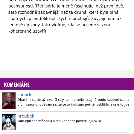
pochybnosti. Třetí série je méně fascinující než první dvě,
zato rozhodně zábavnější než ta druhá, která byla plná
špatných, pseudofilosofických monologů. Zbývají nám už
jen dvě epizody, tak uvidíme, zda se povede sezónu
koherentně uzavřít.
KOMENTÁŘE
spoock
Obávám se, že až skončí celý tenhle seriál, stejně budu vzpomínat na
první sezónu, obávám se, že se to tvůrcům pěkně rozklížilo a celé to jde
jaksi do kopru. Budu to koukat dál, ale už je to jaksi na můj vkus
chaoticky překombinované.
hroubek
Tato epizoda mě sedla a ten konec se povedl. 8,5-9/10