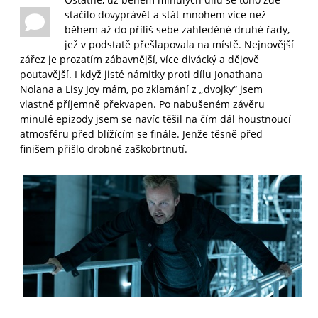
stačilo dovyprávět a stát mnohem více než
během až do příliš sebe zahleděné druhé řady,
jež v podstatě přešlapovala na místě. Nejnovější
zářez je prozatím zábavnější, více divácký a dějově
poutavější. I když jisté námitky proti dílu Jonathana
Nolana a Lisy Joy mám, po zklamání z „dvojky“ jsem
vlastně příjemně překvapen. Po nabušeném závěru
minulé epizody jsem se navíc těšil na čím dál houstnoucí
atmosféru před blížícím se finále. Jenže těsně před
finišem přišlo drobné zaškobrtnutí.