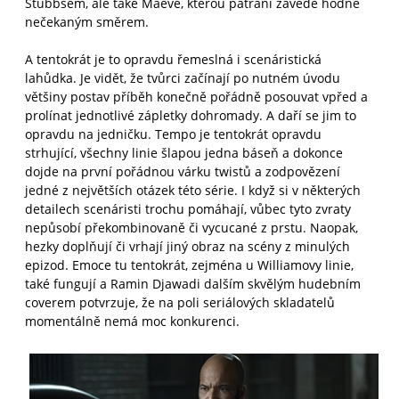
Stubbsem, ale také Maeve, kterou pátrání zavede hodně
nečekaným směrem.
A tentokrát je to opravdu řemeslná i scenáristická
lahůdka. Je vidět, že tvůrci začínají po nutném úvodu
většiny postav příběh konečně pořádně posouvat vpřed a
prolínat jednotlivé zápletky dohromady. A daří se jim to
opravdu na jedničku. Tempo je tentokrát opravdu
strhující, všechny linie šlapou jedna báseň a dokonce
dojde na první pořádnou várku twistů a zodpovězení
jedné z největších otázek této série. I když si v některých
detailech scenáristi trochu pomáhají, vůbec tyto zvraty
nepůsobí překombinovaně či vycucané z prstu. Naopak,
hezky doplňují či vrhají jiný obraz na scény z minulých
epizod. Emoce tu tentokrát, zejména u Williamovy linie,
také fungují a Ramin Djawadi dalším skvělým hudebním
coverem potvrzuje, že na poli seriálových skladatelů
momentálně nemá moc konkurenci.