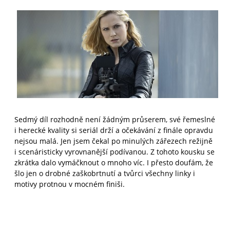
Sedmý díl rozhodně není žádným průserem, své řemeslné
i herecké kvality si seriál drží a očekávání z finále opravdu
nejsou malá. Jen jsem čekal po minulých zářezech režijně
i scenáristicky vyrovnanější podívanou. Z tohoto kousku se
zkrátka dalo vymáčknout o mnoho víc. I přesto doufám, že
šlo jen o drobné zaškobrtnutí a tvůrci všechny linky i
motivy protnou v mocném finiši.