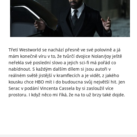
Třetí Westworld se nachází přesně ve své polovině a já
mám konečně víru v to, že tvůrčí dvojice Nolan/Joy ještě
neřekla své poslední slovo a jejich sci-fi má pořád co
nabídnout. S každým dalším dílem si jsou autoři v
reálném světě jistější v kramflecích a je vidět, z jakého
kousku chce HBO mít i do budoucna svůj největší hit. Jen
Serac v podání Vincenta Cassela by si zasloužil více
prostoru. I když něco mi říká, že na to už brzy také dojde.