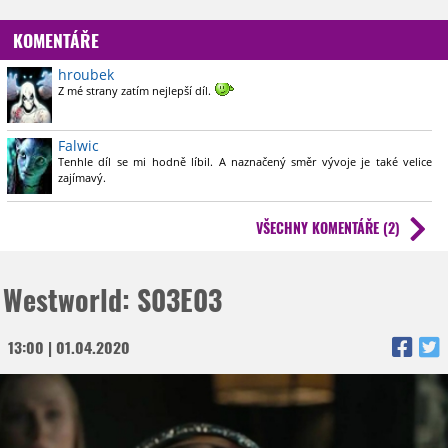
KOMENTÁŘE
hroubek
Z mé strany zatím nejlepší díl.
Falwic
Tenhle díl se mi hodně líbil. A naznačený směr vývoje je také velice
zajímavý.
VŠECHNY KOMENTÁŘE (2)
Westworld: S03E03
13:00 | 01.04.2020