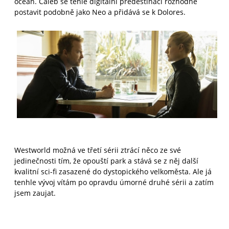
oceán. Caleb se téhle digitální predestinaci rozhodne
postavit podobně jako Neo a přidává se k Dolores.
Westworld možná ve třetí sérii ztrácí něco ze své
jedinečnosti tím, že opouští park a stává se z něj další
kvalitní sci-fi zasazené do dystopického velkoměsta. Ale já
tenhle vývoj vítám po opravdu úmorné druhé sérii a zatím
jsem zaujat.