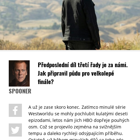
Předposlední díl třetí řady je za námi.
Jak připravil půdu pro velkolepé
finále?
SPOONER
A už je zase skoro konec. Zatímco minulé série
Westworldu se mohly pochlubit kulatými deseti
epizodami, letos nám jich HBO dopřeje pouhých
osm. Což se projevilo zejména na svižnějším
tempu a daleko rychleji odsýpajícím příběhu.
Ostatně, už během minulých dílů se toho zde