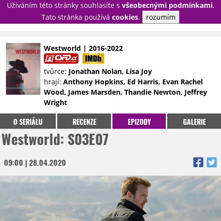
Užíváním této stránky souhlasíte s
všeobecnými podmínkami
.
PŘIHLÁSIT
Tato stránka používá
cookies
.
rozumím
REGISTROVAT
Westworld | 2016-2022
NOVINKY
TÉMATA
tvůrce:
Jonathan Nolan, Lisa Joy
hrají:
Anthony Hopkins, Ed Harris, Evan Rachel
RECENZE
EPIZODY
KULT
Wood, James Marsden, Thandie Newton, Jeffrey
TRAILERY
GALERIE
Wright
DISKUZE
STATISTIKY
TIRÁŽ
O SERIÁLU
RECENZE
EPIZODY
GALERIE
Westworld: S03E07
09:00 | 28.04.2020