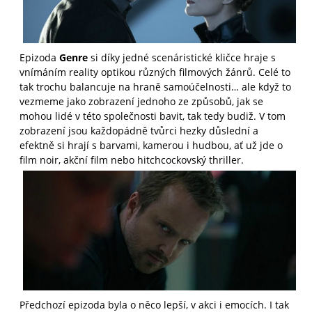
Epizoda
Genre
si díky jedné scenáristické kličce hraje s
vnímáním reality optikou různých filmových žánrů. Celé to
tak trochu balancuje na hraně samoúčelnosti… ale když to
vezmeme jako zobrazení jednoho ze způsobů, jak se
mohou lidé v této společnosti bavit, tak tedy budiž. V tom
zobrazení jsou každopádně tvůrci hezky důslední a
efektně si hrají s barvami, kamerou i hudbou, ať už jde o
film noir, akční film nebo hitchcockovský thriller.
Předchozí epizoda byla o něco lepší, v akci i emocích. I tak