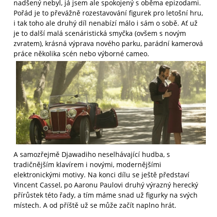
nadšený nebyl, já jsem ale spokojený s oběma epizodami.
Pořád je to převážně rozestavování figurek pro letošní hru,
i tak toho ale druhý díl nenabízí málo i sám o sobě. Ať už
je to další malá scenáristická smyčka (ovšem s novým
zvratem), krásná výprava nového parku, parádní kamerová
práce několika scén nebo výborné cameo.
A samozřejmě Djawadiho neselhávající hudba, s
tradičnějším klavírem i novými, modernějšími
elektronickými motivy. Na konci dílu se ještě představí
Vincent Cassel, po Aaronu Paulovi druhý výrazný herecký
přírůstek této řady, a tím máme snad už figurky na svých
místech. A od příště už se může začít naplno hrát.