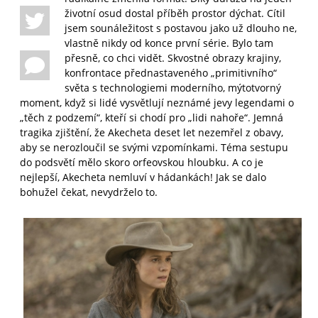
životní osud dostal příběh prostor dýchat. Cítil
jsem sounáležitost s postavou jako už dlouho ne,
vlastně nikdy od konce první série. Bylo tam
přesně, co chci vidět. Skvostné obrazy krajiny,
konfrontace přednastaveného „primitivního“
světa s technologiemi moderního, mýtotvorný
moment, když si lidé vysvětlují neznámé jevy legendami o
„těch z podzemí“, kteří si chodí pro „lidi nahoře“. Jemná
tragika zjištění, že Akecheta deset let nezemřel z obavy,
aby se nerozloučil se svými vzpomínkami. Téma sestupu
do podsvětí mělo skoro orfeovskou hloubku. A co je
nejlepší, Akecheta nemluví v hádankách! Jak se dalo
bohužel čekat, nevydrželo to.