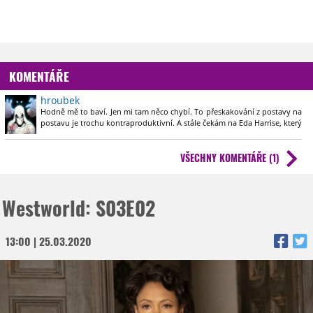
KOMENTÁŘE
hroubek
Hodně mě to baví. Jen mi tam něco chybí. To přeskakování z postavy na
postavu je trochu kontraproduktivní. A stále čekám na Eda Harrise, který
v tomto případě bude asi kladný hrdina, nebo bude zaujímat postoj
jako Agent Smith z Matrixu??
VŠECHNY KOMENTÁŘE (1)
Westworld: S03E02
13:00 | 25.03.2020