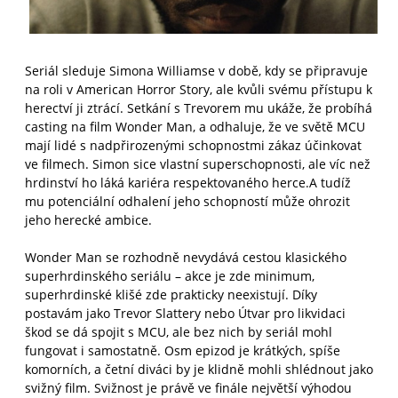
Seriál sleduje Simona Williamse v době, kdy se připravuje
na roli v American Horror Story, ale kvůli svému přístupu k
herectví ji ztrácí. Setkání s Trevorem mu ukáže, že probíhá
casting na film Wonder Man, a odhaluje, že ve světě MCU
mají lidé s nadpřirozenými schopnostmi zákaz účinkovat
ve filmech. Simon sice vlastní superschopnosti, ale víc než
hrdinství ho láká kariéra respektovaného herce.A tudíž
mu potenciální odhalení jeho schopností může ohrozit
jeho herecké ambice.
Wonder Man se rozhodně nevydává cestou klasického
superhrdinského seriálu – akce je zde minimum,
superhrdinské klišé zde prakticky neexistují. Díky
postavám jako Trevor Slattery nebo Útvar pro likvidaci
škod se dá spojit s MCU, ale bez nich by seriál mohl
fungovat i samostatně. Osm epizod je krátkých, spíše
komorních, a četní diváci by je klidně mohli shlédnout jako
svižný film. Svižnost je právě ve finále největší výhodou