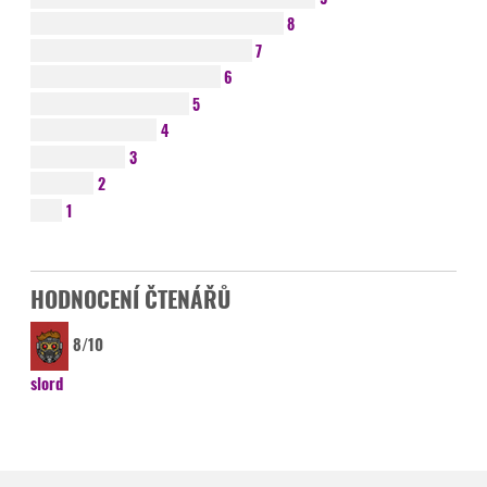
8
7
6
5
4
3
2
1
HODNOCENÍ ČTENÁŘŮ
8/10
slord