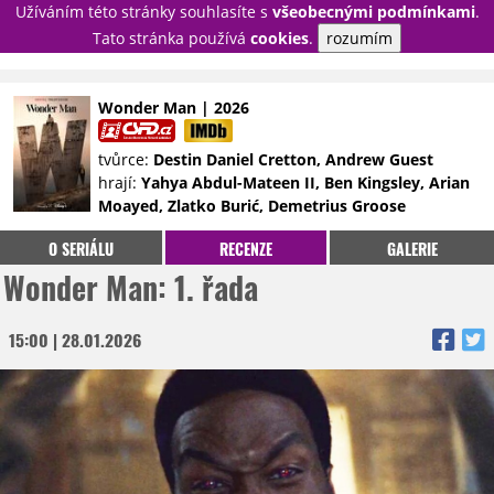
Užíváním této stránky souhlasíte s
všeobecnými podmínkami
.
PŘIHLÁSIT
Tato stránka používá
cookies
.
rozumím
REGISTROVAT
Wonder Man | 2026
NOVINKY
TÉMATA
tvůrce:
Destin Daniel Cretton, Andrew Guest
hrají:
Yahya Abdul-Mateen II, Ben Kingsley, Arian
RECENZE
EPIZODY
KULT
Moayed, Zlatko Burić, Demetrius Groose
TRAILERY
GALERIE
O SERIÁLU
RECENZE
GALERIE
DISKUZE
STATISTIKY
TIRÁŽ
Wonder Man: 1. řada
15:00 | 28.01.2026