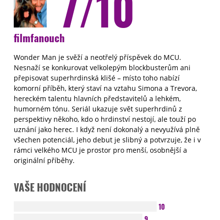
7/10
filmfanouch
Wonder Man je svěží a neotřelý příspěvek do MCU.
Nesnaží se konkurovat velkolepým blockbusterům ani
přepisovat superhrdinská klišé – místo toho nabízí
komorní příběh, který staví na vztahu Simona a Trevora,
hereckém talentu hlavních představitelů a lehkém,
humorném tónu. Seriál ukazuje svět superhrdinů z
perspektivy někoho, kdo o hrdinství nestojí, ale touží po
uznání jako herec. I když není dokonalý a nevyužívá plně
všechen potenciál, jeho debut je slibný a potvrzuje, že i v
rámci velkého MCU je prostor pro menší, osobnější a
originální příběhy.
VAŠE HODNOCENÍ
10
9