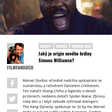
DISNEY+
MARVEL
WONDER MAN
Jaký je origin nového hrdiny
Simona Williamse?
FILMFANOUCH
Marvel Studios očividně nadchla spolupráce se
scenáristou a režisérem Danielem Crettonem.
Ten natočil Shang-Chiho a legendu o deseti
prstenech, nedávno dotočil Spider-Mana: Zbrusu
nový den a i když nebude režírovat Avengers:
The Kang Dynasty, spekuluje se, že by mu Marvel
mohl za pár let svěřit sedmé Avengers. Cretton