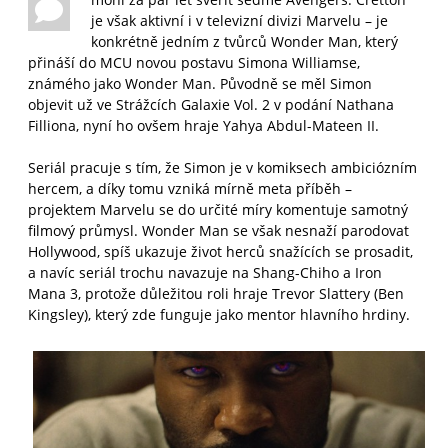
je však aktivní i v televizní divizi Marvelu – je
konkrétně jedním z tvůrců Wonder Man, který
přináší do MCU novou postavu Simona Williamse,
známého jako Wonder Man. Původně se měl Simon
objevit už ve Strážcích Galaxie Vol. 2 v podání Nathana
Filliona, nyní ho ovšem hraje Yahya Abdul-Mateen II.
Seriál pracuje s tím, že Simon je v komiksech ambiciózním
hercem, a díky tomu vzniká mírně meta příběh –
projektem Marvelu se do určité míry komentuje samotný
filmový průmysl. Wonder Man se však nesnaží parodovat
Hollywood, spíš ukazuje život herců snažících se prosadit,
a navíc seriál trochu navazuje na Shang-Chiho a Iron
Mana 3, protože důležitou roli hraje Trevor Slattery (Ben
Kingsley), který zde funguje jako mentor hlavního hrdiny.