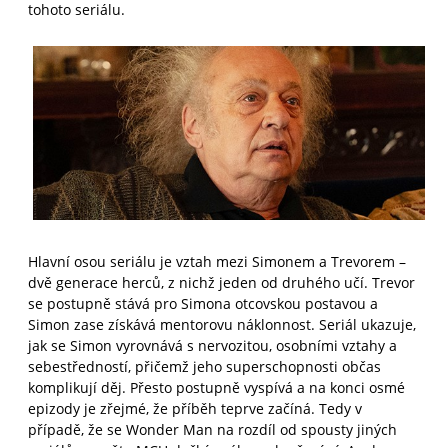
tohoto seriálu.
Hlavní osou seriálu je vztah mezi Simonem a Trevorem –
dvě generace herců, z nichž jeden od druhého učí. Trevor
se postupně stává pro Simona otcovskou postavou a
Simon zase získává mentorovu náklonnost. Seriál ukazuje,
jak se Simon vyrovnává s nervozitou, osobními vztahy a
sebestředností, přičemž jeho superschopnosti občas
komplikují děj. Přesto postupně vyspívá a na konci osmé
epizody je zřejmé, že příběh teprve začíná. Tedy v
případě, že se Wonder Man na rozdíl od spousty jiných