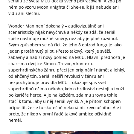
seriálů ze světa MCU dočká svého pokračování. A zda po
něm po vzoru Moon Knighta či She-Hulk již nebude ani
vidu ani slechu.
Wonder Man není dokonalý – audiovizuálně ani
scénáristicky nijak nevyčnívá a někdy se zdá, že seriál
spíše nastiňuje možné směry, než aby je plně rozvinul.
Svým způsobem se dá říct, že jeho 8 epizod funguje jako
jeden protáhnutý pilot. Přesto takový, který je svěží,
zábavný a nabízí nový pohled na MCU. Hlavní předností je
charisma dvojice Simon–Trevor, v kontextu
superhrdinského žánru přeci jen originální námět a lehký,
odlehčený tón. Seriál nešíří revoluci v žánru ani
nezpochybňuje pravidla MCU – ukazuje spíš svět
superhrdinů očima někoho, kdo o hrdinství nestojí a touží
po kariéře herce. A je na každém, zda mu zrovna tohle
stačí k tomu, aby u něj seriál vynikl. A je přitom schopen
připustit, že se tu skutečně nekoná nic revolučního. Ale i
proto, že nikdo v první řadě takové ambice očividně
neměl.