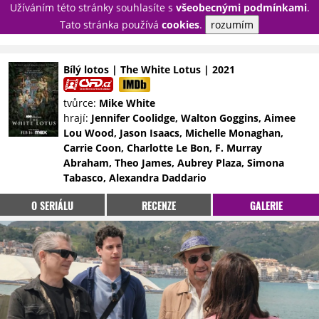
Užíváním této stránky souhlasíte s
všeobecnými podmínkami
.
PŘIHLÁSIT
Tato stránka používá
cookies
.
rozumím
REGISTROVAT
Bílý lotos | The White Lotus | 2021
NOVINKY
TÉMATA
tvůrce:
Mike White
hrají:
Jennifer Coolidge, Walton Goggins, Aimee
RECENZE
EPIZODY
KULT
Lou Wood, Jason Isaacs, Michelle Monaghan,
TRAILERY
GALERIE
Carrie Coon, Charlotte Le Bon, F. Murray
Abraham, Theo James, Aubrey Plaza, Simona
DISKUZE
STATISTIKY
TIRÁŽ
Tabasco, Alexandra Daddario
O SERIÁLU
RECENZE
GALERIE