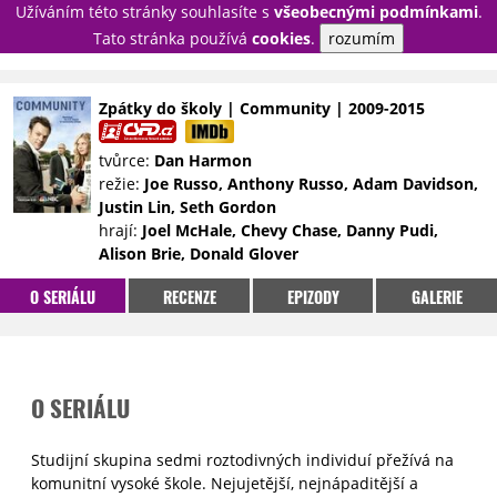
Užíváním této stránky souhlasíte s
všeobecnými podmínkami
.
PŘIHLÁSIT
Tato stránka používá
cookies
.
rozumím
REGISTROVAT
Zpátky do školy | Community | 2009-2015
NOVINKY
TÉMATA
tvůrce:
Dan Harmon
režie:
Joe Russo, Anthony Russo, Adam Davidson,
RECENZE
EPIZODY
KULT
Justin Lin, Seth Gordon
TRAILERY
GALERIE
hrají:
Joel McHale, Chevy Chase, Danny Pudi,
Alison Brie, Donald Glover
DISKUZE
STATISTIKY
TIRÁŽ
O SERIÁLU
RECENZE
EPIZODY
GALERIE
O SERIÁLU
Studijní skupina sedmi roztodivných individuí přežívá na
komunitní vysoké škole. Nejujetější, nejnápaditější a