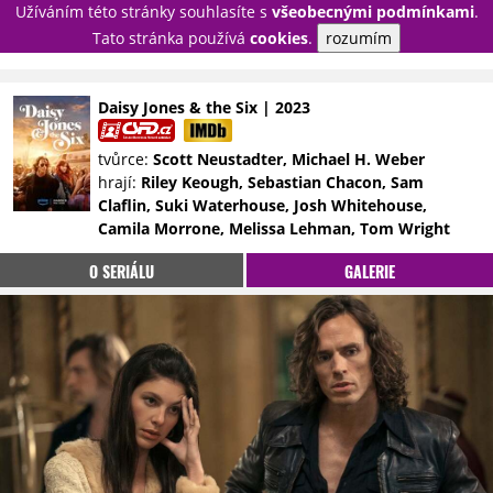
Užíváním této stránky souhlasíte s
všeobecnými podmínkami
.
PŘIHLÁSIT
Tato stránka používá
cookies
.
rozumím
REGISTROVAT
Daisy Jones & the Six | 2023
NOVINKY
TÉMATA
tvůrce:
Scott Neustadter, Michael H. Weber
hrají:
Riley Keough, Sebastian Chacon, Sam
RECENZE
EPIZODY
KULT
Claflin, Suki Waterhouse, Josh Whitehouse,
TRAILERY
GALERIE
Camila Morrone, Melissa Lehman, Tom Wright
DISKUZE
STATISTIKY
TIRÁŽ
O SERIÁLU
GALERIE