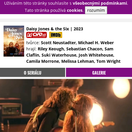
Užíváním této stránky souhlasíte s
všeobecnými podmínkami
.
PŘIHLÁSIT
Tato stránka používá
cookies
.
rozumím
REGISTROVAT
Daisy Jones & the Six | 2023
NOVINKY
TÉMATA
tvůrce:
Scott Neustadter, Michael H. Weber
hrají:
Riley Keough, Sebastian Chacon, Sam
RECENZE
EPIZODY
KULT
Claflin, Suki Waterhouse, Josh Whitehouse,
TRAILERY
GALERIE
Camila Morrone, Melissa Lehman, Tom Wright
DISKUZE
STATISTIKY
TIRÁŽ
O SERIÁLU
GALERIE