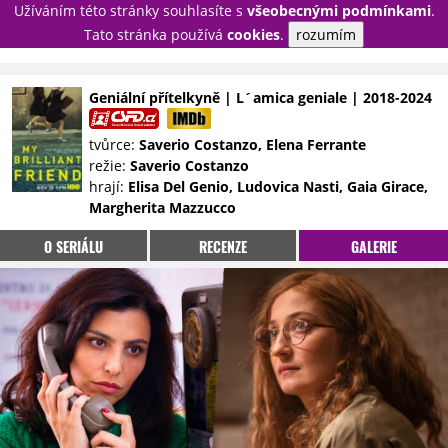
Užíváním této stránky souhlasíte s
všeobecnými podmínkami
.
PŘIHLÁSIT
Tato stránka používá
cookies
.
rozumím
REGISTROVAT
Geniální přítelkyně | L´amica geniale | 2018-2024
NOVINKY
TÉMATA
tvůrce:
Saverio Costanzo, Elena Ferrante
režie:
Saverio Costanzo
RECENZE
EPIZODY
KULT
hrají:
Elisa Del Genio, Ludovica Nasti, Gaia Girace,
TRAILERY
GALERIE
Margherita Mazzucco
DISKUZE
STATISTIKY
TIRÁŽ
O SERIÁLU
RECENZE
GALERIE