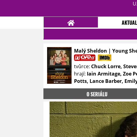
U
AKTUAL
Malý Sheldon | Young She
NOVINKY
TÉMATA
tvůrce:
Chuck Lorre, Stev
RECENZE
EPIZODY
KULT
hrají:
Iain Armitage, Zoe 
TRAILERY
GALERIE
Potts, Lance Barber, Emi
DISKUZE
STATISTIKY
TIRÁŽ
O SERIÁLU