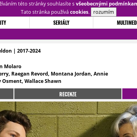
žíváním této stránky souhlasíte s
všeobecnými podmínka
Tato stránka používá
cookies
.
rozumím
ITY
SERIÁLY
MULTIMED
ldon | 2017-2024
en Molaro
Perry, Raegan Revord, Montana Jordan, Annie
ly Osment, Wallace Shawn
RECENZE