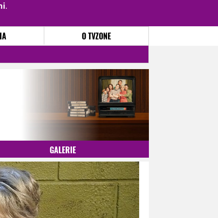
mi
.
PŘIHLÁSIT
|
REGISTROVAT
IA
O TVZONE
GALERIE