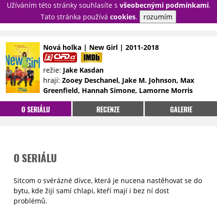
Užíváním této stránky souhlasíte s
všeobecnými podmínkami
.
PŘIHLÁSIT
Tato stránka používá
cookies
.
rozumím
REGISTROVAT
Nová holka | New Girl | 2011-2018
NOVINKY
TÉMATA
režie:
Jake Kasdan
hrají:
Zooey Deschanel, Jake M. Johnson, Max
RECENZE
EPIZODY
KULT
Greenfield, Hannah Simone, Lamorne Morris
TRAILERY
GALERIE
O SERIÁLU
RECENZE
GALERIE
DISKUZE
STATISTIKY
TIRÁŽ
O SERIÁLU
Sitcom o svérázné dívce, která je nucena nastěhovat se do
bytu, kde žijí samí chlapi, kteří mají i bez ní dost
problémů.