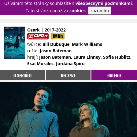
Užíváním této stránky souhlasíte s
všeobecnými podmínkami
.
PŘIHLÁSIT
Tato stránka používá
cookies
.
rozumím
REGISTROVAT
Ozark | 2017-2022
NOVINKY
TÉMATA
tvůrce:
Bill Dubuque, Mark Williams
režie:
Jason Bateman
RECENZE
EPIZODY
KULT
hrají:
Jason Bateman, Laura Linney, Sofia Hublitz,
TRAILERY
GALERIE
Esai Morales, Jordana Spiro
DISKUZE
STATISTIKY
TIRÁŽ
O SERIÁLU
RECENZE
GALERIE