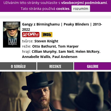
Užíváním této stránky souhlasíte s
všeobecnými podmínkami
.
PŘIHLÁSIT
Tato stránka používá
cookies
.
rozumím
REGISTROVAT
Gangy z Birminghamu | Peaky Blinders | 2013-
2022
NOVINKY
TÉMATA
tvůrce:
Steven Knight
RECENZE
EPIZODY
KULT
režie:
Otto Bathurst, Tom Harper
TRAILERY
GALERIE
hrají:
Cillian Murphy, Sam Neil, Helen McRory,
Annabelle Wallis, Paul Anderson
DISKUZE
STATISTIKY
TIRÁŽ
O SERIÁLU
RECENZE
GALERIE