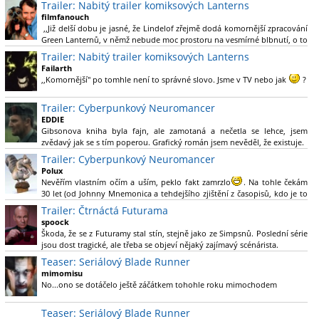
Trailer: Nabitý trailer komiksových Lanterns
filmfanouch
,,Již delší dobu je jasné, že Lindelof zřejmě dodá komornější zpracování
Green Lanternů, v němž nebude moc prostoru na vesmírné blbnutí, o to
více se ovšem bude moci nová adaptace odprostit třeba od filmového
Trailer: Nabitý trailer komiksových Lanterns
Green Lanterna s Ryanem Reynoldsem.´´ Co je na tom
Failarth
nesrozumitelného?
,,Komornější" po tomhle není to správné slovo. Jsme v TV nebo jak
?
Nebál bych se říct, že to vypadá skvěle jak po stránce kvantity materiálu,
Trailer: Cyberpunkový Neuromancer
tak i formou.
EDDIE
Gibsonova kniha byla fajn, ale zamotaná a nečetla se lehce, jsem
Výběr Ulricha Tomsena pro mě velké překvapení a velmi zajímavá volba
zvědavý jak se s tím poperou. Grafický román jsem nevěděl, že existuje.
bravo.
Trailer: Cyberpunkový Neuromancer
Chandler je lepší a lepší s každou novou scénou.
Polux
Komiksy to mají ted´těžké, paradoxně tomu škodí to všechno kolem
Nevěřím vlastním očím a uším, peklo fakt zamrzlo
. Na tohle čekám
(DC nebo MCU to je buřt) , ale nezasloužilo by si to zářez jen kvůli tomu.
30 let (od Johnny Mnemonica a tehdejšího zjištění z časopisů, kdo je to
Držím tomu palce.
Gibson a co je jeho debutová kniha zač), přičemž 25 let (od Matrixu,
Trailer: Čtrnáctá Futurama
který pojem cyberpunk dostal do povědomí i obyčejného diváka a
spoock
nikoliv fanouška žánru) marně doufám, že si po řadě "duchovních
Škoda, že se z Futuramy stal stín, stejně jako ze Simpsnů. Poslední série
nástupců", kteří přišli poté (Ghost In The Shell, Alita: Battle Angel,
jsou dost tragické, ale třeba se objeví nějaký zajímavý scénárista.
Altered Carbon, Blade Runner 2049, Cyberpunk 2077, atd.), někdo
Nedávno začala vycházet nová řada Ricka a Mortyho a já z úžasem zjistil,
Teaser: Seriálový Blade Runner
konečně vzpomene i na bibli cyberpunku, se kterou to všechno začalo.
že se na to dá opět koukat.
Teď už nezbývá nic jiného než se tiše modlit a doufat, že to bude stát za
mimomisu
to
No...ono se dotáčelo ještě záčátkem tohohle roku mimochodem
. Plus kudos za sázku na seriál a nikoliv film, snad tvůrci tu
výsadu násobně větší stopáže náležitě využijí.
Teaser: Seriálový Blade Runner