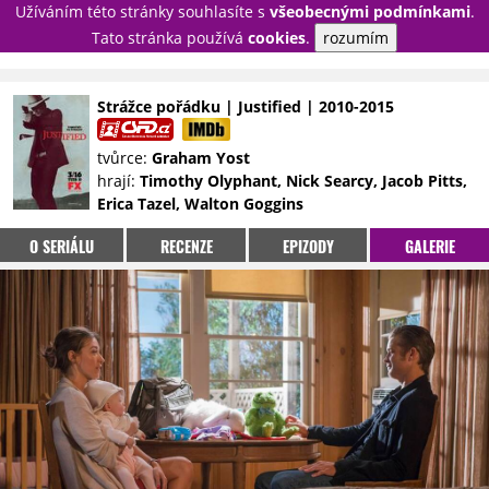
Užíváním této stránky souhlasíte s
všeobecnými podmínkami
.
PŘIHLÁSIT
Tato stránka používá
cookies
.
rozumím
REGISTROVAT
Strážce pořádku | Justified | 2010-2015
NOVINKY
TÉMATA
tvůrce:
Graham Yost
hrají:
Timothy Olyphant, Nick Searcy, Jacob Pitts,
RECENZE
EPIZODY
KULT
Erica Tazel, Walton Goggins
TRAILERY
GALERIE
O SERIÁLU
RECENZE
EPIZODY
GALERIE
DISKUZE
STATISTIKY
TIRÁŽ