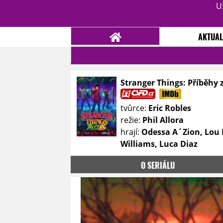
U
AKTUAL
Stranger Things: Příběhy 
NOVINKY
TÉMATA
tvůrce:
Eric Robles
RECENZE
EPIZODY
KULT
režie:
Phil Allora
TRAILERY
GALERIE
hrají:
Odessa A´Zion, Lou 
Williams, Luca Diaz
DISKUZE
STATISTIKY
TIRÁŽ
O SERIÁLU