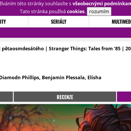
žíváním této stránky souhlasíte s
všeobecnými podmínka
Tato stránka používá
cookies
.
rozumím
ITY
SERIÁLY
MULTIMED
z pětaosmdesátého | Stranger Things: Tales from '85 | 2
Diamodn Phillips, Benjamin Plessala, Elisha
RECENZE