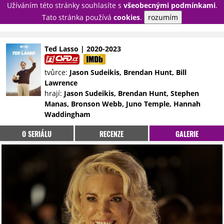
Užíváním této stránky souhlasíte s
všeobecnými podmínkami
.
PŘIHLÁSIT
Tato stránka používá
cookies
.
rozumím
REGISTROVAT
Ted Lasso | 2020-2023
NOVINKY
TÉMATA
tvůrce:
Jason Sudeikis, Brendan Hunt, Bill
Lawrence
RECENZE
EPIZODY
KULT
hrají:
Jason Sudeikis, Brendan Hunt, Stephen
TRAILERY
GALERIE
Manas, Bronson Webb, Juno Temple, Hannah
Waddingham
DISKUZE
STATISTIKY
TIRÁŽ
O SERIÁLU
RECENZE
GALERIE