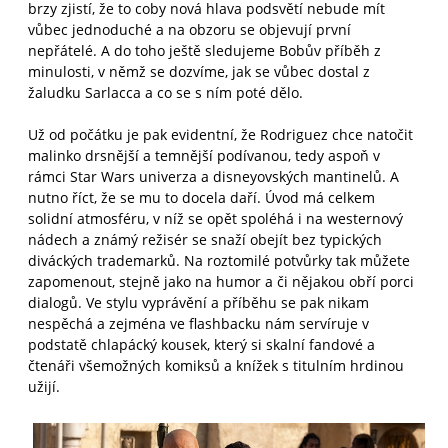
brzy zjistí, že to coby nová hlava podsvětí nebude mít
vůbec jednoduché a na obzoru se objevují první
nepřátelé. A do toho ještě sledujeme Bobův příběh z
minulosti, v němž se dozvíme, jak se vůbec dostal z
žaludku Sarlacca a co se s ním poté dělo.
Už od počátku je pak evidentní, že Rodriguez chce natočit
malinko drsnější a temnější podívanou, tedy aspoň v
rámci Star Wars univerza a disneyovských mantinelů. A
nutno říct, že se mu to docela daří. Úvod má celkem
solidní atmosféru, v níž se opět spoléhá i na westernový
nádech a známý režisér se snaží obejít bez typických
diváckých trademarků. Na roztomilé potvůrky tak můžete
zapomenout, stejně jako na humor a či nějakou obří porci
dialogů. Ve stylu vyprávění a příběhu se pak nikam
nespěchá a zejména ve flashbacku nám servíruje v
podstatě chlapácký kousek, který si skalní fandové a
čtenáři všemožných komiksů a knížek s titulním hrdinou
užijí.