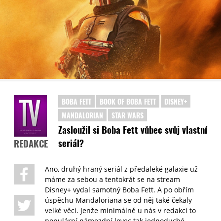
BOBA FETT
BOOK OF BOBA FETT
DISNEY+
MANDALORIAN
STAR WARS
Zasloužil si Boba Fett vůbec svůj vlastní
seriál?
REDAKCE
Ano, druhý hraný seriál z předaleké galaxie už
máme za sebou a tentokrát se na stream
Disney+ vydal samotný Boba Fett. A po obřím
úspěchu Mandaloriana se od něj také čekaly
velké věci. Jenže minimálně u nás v redakci to
populární námezdní lovec tak jednoduché