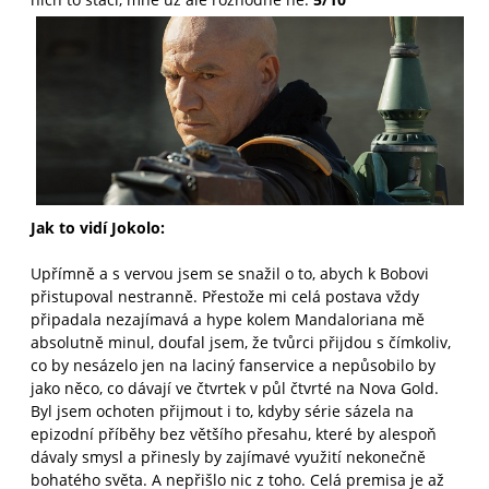
Jak to vidí Jokolo:
Upřímně a s vervou jsem se snažil o to, abych k Bobovi
přistupoval nestranně. Přestože mi celá postava vždy
připadala nezajímavá a hype kolem Mandaloriana mě
absolutně minul, doufal jsem, že tvůrci přijdou s čímkoliv,
co by nesázelo jen na laciný fanservice a nepůsobilo by
jako něco, co dávají ve čtvrtek v půl čtvrté na Nova Gold.
Byl jsem ochoten přijmout i to, kdyby série sázela na
epizodní příběhy bez většího přesahu, které by alespoň
dávaly smysl a přinesly by zajímavé využití nekonečně
bohatého světa. A nepřišlo nic z toho. Celá premisa je až