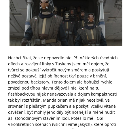
Nechci říkat, že se nepovedlo nic. Při některých úvodních
dílech a rozvíjení linky s Tuskeny jsem měl dojem, že
tvůrci se pokouší vykročit novým směrem a poskytují
neživé postavě, jejíž oblíbenost tkví pouze v brnění,
povedenou backstory. Tento dojem ale bohužel rychle
zmizel pod tíhou hlavní dějové linie, která na tu
flashbackovou nijak nenavazovala a dojem kompaktnosti
tak byl roztříštěn. Mandalorian mě nijak neoslovil, ve
srovnání s plešatým pupkáčem ale poskytl vcelku vítané
osvěžení, byť mohly jeho díly být nosnější a méně nudit
asi stohodinovým stavěním lodi. Potěšilo mě i CGI
v konkrétních scénách (všichni víme jakých), které oproti