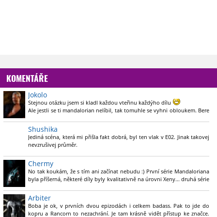
KOMENTÁŘE
Jokolo
Stejnou otázku jsem si kladl každou vteřinu každýho dílu
Ale jestli se ti mandalorian nelíbil, tak tomuhle se vyhni obloukem. Bere
si to z něj jen to nejhorší.
Shushika
Jediná scéna, která mi přišla fakt dobrá, byl ten vlak v E02. Jinak takovej
nevzrušivej průměr.
A čím dál víc mě štve, jak se ty postavy šourají... asi aby příliš rychle
Chermy
nevyšly z kulis.
No tak koukám, že s tím ani začínat nebudu :) První série Mandaloriana
byla příšerná, některé díly byly kvalitativně na úrovni Xeny... druhá série
si v mnohém napravila reputaci, ale stále jen na půl plynu. A po tom co
čtu zde, se zdá, že Boba bude ještě horší
Do háje, jak je možný, že
Arbiter
nikdo není schopný natočit kvalitní film/sérii ze světa SW.. takových
Boba je ok, v prvních dvou epizodách i celkem badass. Pak to jde do
možností!!
kopru a Rancorn to nezachrání. Je tam krásně vidět přístup ke značce.