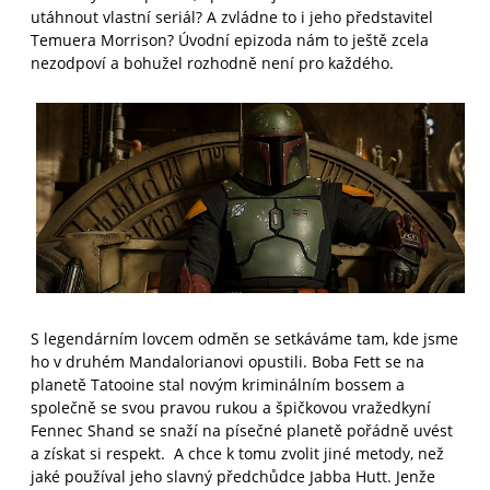
utáhnout vlastní seriál? A zvládne to i jeho představitel
Temuera Morrison? Úvodní epizoda nám to ještě zcela
nezodpoví a bohužel rozhodně není pro každého.
S legendárním lovcem odměn se setkáváme tam, kde jsme
ho v druhém Mandalorianovi opustili. Boba Fett se na
planetě Tatooine stal novým kriminálním bossem a
společně se svou pravou rukou a špičkovou vražedkyní
Fennec Shand se snaží na písečné planetě pořádně uvést
a získat si respekt. A chce k tomu zvolit jiné metody, než
jaké používal jeho slavný předchůdce Jabba Hutt. Jenže