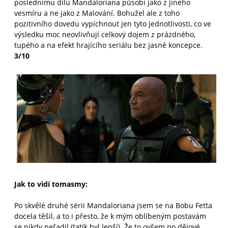
poslednímu dílu Mandaloriana působí jako z jiného
vesmíru a ne jako z Malování. Bohužel ale z toho
pozitivního dovedu vypíchnout jen tyto jednotlivosti, co ve
výsledku moc neovlivňují celkový dojem z prázdného,
tupého a na efekt hrajícího seriálu bez jasné koncepce.
3/10
Jak to vidí tomasmy:
Po skvělé druhé sérii Mandaloriana jsem se na Bobu Fetta
docela těšil, a to i přesto, že k mým oblíbeným postavám
se nikdy neřadil (tatík byl lepší). Že to ovšem po dějové