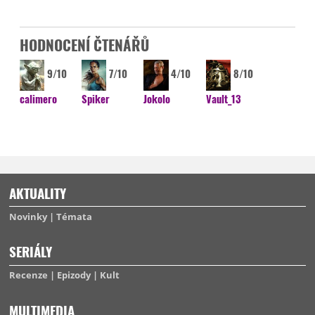
HODNOCENÍ ČTENÁŘŮ
9/10
7/10
4/10
8/10
calimero
Spiker
Jokolo
Vault_13
AKTUALITY
Novinky
Témata
SERIÁLY
Recenze
Epizody
Kult
MULTIMEDIA