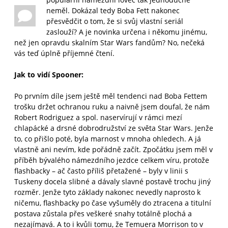
neměl. Dokázal tedy Boba Fett nakonec
přesvědčit o tom, že si svůj vlastní seriál
zaslouží? A je novinka určena i někomu jinému,
než jen opravdu skalním Star Wars fandům? No, nečeká
vás teď úplně příjemné čtení.
Jak to vidí Spooner:
Po prvním díle jsem ještě měl tendenci nad Boba Fettem
trošku držet ochranou ruku a naivně jsem doufal, že nám
Robert Rodriguez a spol. naservírují v rámci mezí
chlapácké a drsné dobrodružství ze světa Star Wars. Jenže
to, co přišlo poté, byla marnost v mnoha ohledech. A já
vlastně ani nevím, kde pořádně začít. Zpočátku jsem měl v
příběh bývalého námezdního jezdce celkem víru, protože
flashbacky – ač často příliš přetažené – byly v linii s
Tuskeny docela slibné a dávaly slavné postavě trochu jiný
rozměr. Jenže tyto základy nakonec nevedly naprosto k
ničemu, flashbacky po čase vyšuměly do ztracena a titulní
postava zůstala přes veškeré snahy totálně plochá a
nezajímavá. A to i kvůli tomu, že Temuera Morrison to v