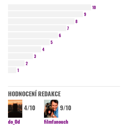
10
9
8
7
6
5
4
3
2
1
HODNOCENÍ REDAKCE
4/10
9/10
do_Od
filmfanouch