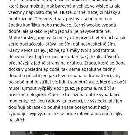
které jsou možná jinak barevné a veliké, ve výsledku ale
všechny naprosto stejné. Husté, drsné, házející hlášky a
neohrožené. Téměř žádná z postav v sobě nemá ani
špetku konfliktu nebo motivace. Černý wookie vypadá
dobře, ale jakékoliv jeho jednání je nevysvětlitelné.
Motorkářský gang byl komický už v prvních vteřinách a jak
série pokračovala, stával se čím dál nesnesitelnějším.
Klany v Mos Eisley, jež nejspíš měly tvořit podstatnou
dějovou část bojů o moc, bez udání jakýchkoliv důvodů
přecházejí z jedné strany na druhou. Zrada, které se Boba
dočká v poslední epizodě, tak nemá absolutně žádný
dopad a působí jen jako levná snaha o dramatizaci, aby
po sobě mohlo střílet víc lidí. I samotná akce, které se opět
musel ujmout vyčpělý Rodriguez, je pomalá, nudící a
příšerně nelogická. Opět se tu sází na dobře vypadající
momenty, jež jsou rádoby kulervoucí, ve výsledku ale jen
doplňují obrázek o pouhé snaze poskytnout hezky
vypadající výjevy, o nichž se bude mluvit a naženou lajky
na sítích.