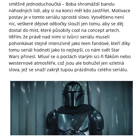
směšně jednoduchoučká – Boba shromáždí bandu
náhodných lidí, aby si na konci měl kdo zastřílet. Motivace
postav je v tomto seriálu sprosté slovo. Vysvětleno není
nic, veškeré dějové odbočky slouží jen tomu, aby se děj
dostal do míst, které působily cool na concept artech.
Věřím, že právě nad nimi si tvůrci seriálu museli
pohonkávat stejně intenzivně jako teen fandové, kteří díky
tomu seriál hodnotí jako to nejlepší, co nám svět Star
Wars přinesl. Mluví se o poctách starým sci-fi flákům nebo
westernové atmosféře, což jsou ale bohužel jen vzletná
slova, jež se snaží zakrýt tupou prázdnotu celého seriálu.