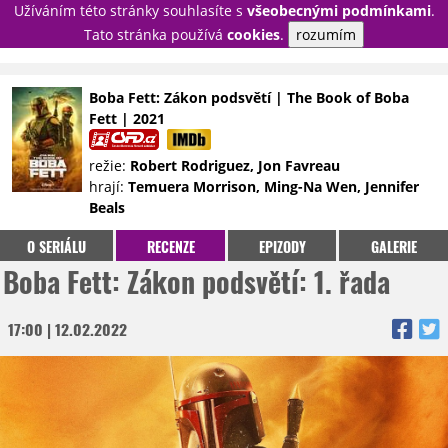
Užíváním této stránky souhlasíte s
všeobecnými podmínkami
.
PŘIHLÁSIT
Tato stránka používá
cookies
.
rozumím
REGISTROVAT
Boba Fett: Zákon podsvětí | The Book of Boba
Fett | 2021
NOVINKY
TÉMATA
režie:
Robert Rodriguez, Jon Favreau
RECENZE
EPIZODY
KULT
hrají:
Temuera Morrison, Ming-Na Wen, Jennifer
TRAILERY
GALERIE
Beals
DISKUZE
STATISTIKY
TIRÁŽ
O SERIÁLU
RECENZE
EPIZODY
GALERIE
Boba Fett: Zákon podsvětí: 1. řada
17:00 | 12.02.2022