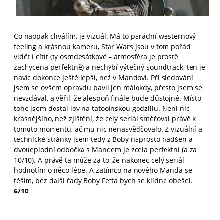
Co naopak chválím, je vizuál. Má to parádní westernový
feeling a krásnou kameru, Star Wars jsou v tom pořád
vidět i cítit (ty osmdesátkové – atmosféra je prostě
zachycena perfektně) a nechybí výtečný soundtrack, ten je
navíc dokonce ještě lepší, než v Mandovi. Při sledování
jsem se ovšem opravdu bavil jen málokdy, přesto jsem se
nevzdával, a věřil, že alespoň finále bude důstojné. Místo
toho jsem dostal lov na tatooinskou godzillu. Neni nic
krásnějšího, než zjištění, že celý seriál směřoval právě k
tomuto momentu, ač mu nic nenasvědčovalo. Z vizuální a
technické stránky jsem tedy z Boby naprosto nadšen a
dvouepiodní odbočka s Mandem je zcela perfektní (a za
10/10). A právě ta může za to, že nakonec celý seriál
hodnotím o něco lépe. A zatímco na nového Manda se
těším, bez další řady Boby Fetta bych se klidně obešel.
6/10