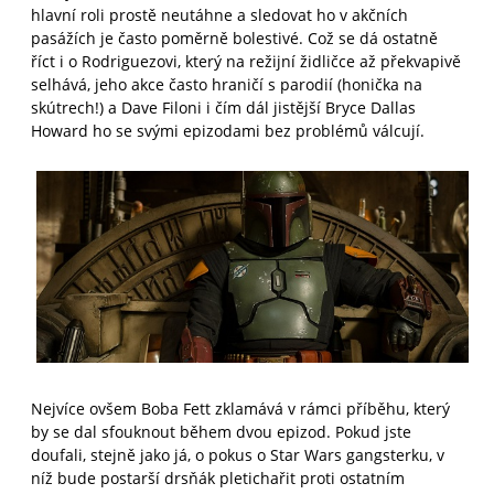
hlavní roli prostě neutáhne a sledovat ho v akčních
pasážích je často poměrně bolestivé. Což se dá ostatně
říct i o Rodriguezovi, který na režijní židličce až překvapivě
selhává, jeho akce často hraničí s parodií (honička na
skútrech!) a Dave Filoni i čím dál jistější Bryce Dallas
Howard ho se svými epizodami bez problémů válcují.
Nejvíce ovšem Boba Fett zklamává v rámci příběhu, který
by se dal sfouknout během dvou epizod. Pokud jste
doufali, stejně jako já, o pokus o Star Wars gangsterku, v
níž bude postarší drsňák pletichařit proti ostatním