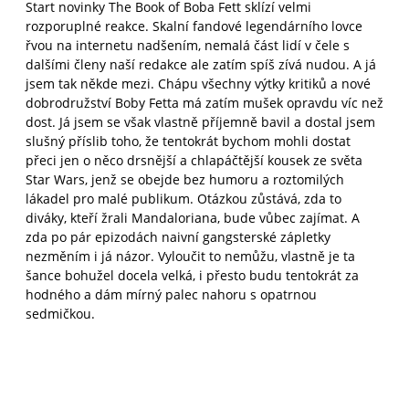
Start novinky The Book of Boba Fett sklízí velmi
rozporuplné reakce. Skalní fandové legendárního lovce
řvou na internetu nadšením, nemalá část lidí v čele s
dalšími členy naší redakce ale zatím spíš zívá nudou. A já
jsem tak někde mezi. Chápu všechny výtky kritiků a nové
dobrodružství Boby Fetta má zatím mušek opravdu víc než
dost. Já jsem se však vlastně příjemně bavil a dostal jsem
slušný příslib toho, že tentokrát bychom mohli dostat
přeci jen o něco drsnější a chlapáčtější kousek ze světa
Star Wars, jenž se obejde bez humoru a roztomilých
lákadel pro malé publikum. Otázkou zůstává, zda to
diváky, kteří žrali Mandaloriana, bude vůbec zajímat. A
zda po pár epizodách naivní gangsterské zápletky
nezměním i já názor. Vyloučit to nemůžu, vlastně je ta
šance bohužel docela velká, i přesto budu tentokrát za
hodného a dám mírný palec nahoru s opatrnou
sedmičkou.