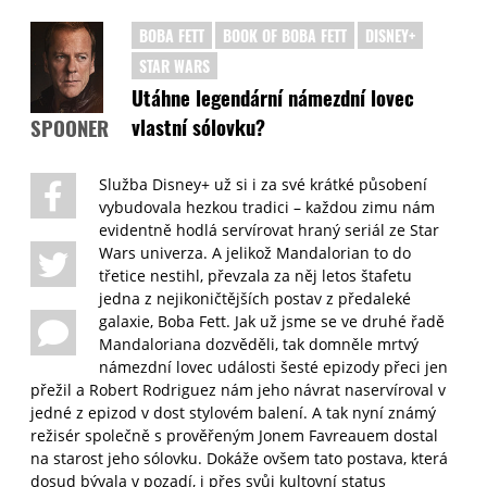
BOBA FETT
BOOK OF BOBA FETT
DISNEY+
STAR WARS
Utáhne legendární námezdní lovec
vlastní sólovku?
SPOONER
Služba Disney+ už si i za své krátké působení
vybudovala hezkou tradici – každou zimu nám
evidentně hodlá servírovat hraný seriál ze Star
Wars univerza. A jelikož Mandalorian to do
třetice nestihl, převzala za něj letos štafetu
jedna z nejikoničtějších postav z předaleké
galaxie, Boba Fett. Jak už jsme se ve druhé řadě
Mandaloriana dozvěděli, tak domněle mrtvý
námezdní lovec události šesté epizody přeci jen
přežil a Robert Rodriguez nám jeho návrat naservíroval v
jedné z epizod v dost stylovém balení. A tak nyní známý
režisér společně s prověřeným Jonem Favreauem dostal
na starost jeho sólovku. Dokáže ovšem tato postava, která
dosud bývala v pozadí, i přes svůj kultovní status