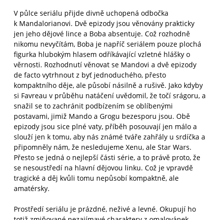
V půlce seriálu přijde divně uchopená odbočka
k Mandalorianovi. Dvě epizody jsou věnovány prakticky
jen jeho dějové lince a Boba absentuje. Což rozhodně
nikomu nevyčítám, Boba je napříč seriálem pouze plochá
figurka hlubokým hlasem odříkávající vzletné hlášky o
věrnosti. Rozhodnutí věnovat se Mandovi a dvě epizody
de facto vytrhnout z byť jednoduchého, přesto
kompaktního děje, ale působí násilně a rušivě. Jako kdyby
si Favreau v průběhu natáčení uvědomil, že točí srágoru, a
snažil se to zachránit podbízením se oblíbenými
postavami, jimiž Mando a Grogu bezesporu jsou. Obě
epizody jsou sice plné vaty, příběh posouvají jen málo a
slouží jen k tomu, aby nás známé tváře zahřály u srdíčka a
připomněly nám, že nesledujeme Xenu, ale Star Wars.
Přesto se jedná o nejlepší části série, a to právě proto, že
se nesoustředí na hlavní dějovou linku. Což je vpravdě
tragické a děj kvůli tomu nepůsobí kompaktně, ale
amatérsky.
Prostředí seriálu je prázdné, neživé a levné. Okupují ho
totiž zmiňované nezajímavé charaktery z omalovánek,