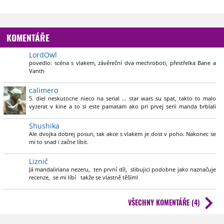
KOMENTÁŘE
LordOwl
povedlo: scéna s vlakem, závěreční dva mechroboti, přestřelka Bane a
Vanth
nepovedlo: vhození do děje pro nováčky universa
chybí: Fennec Shand měla zahrád ero-válečnici jako kdysi byla Rudá
calimero
Sonja.
5. diel neskutocne nieco na serial ... star wars su spat, takto to malo
otázky: kde se ksakru vzal (proslavil) ten Cad Bane ??
vyzerat v kine a to si este pamatam ako pri prvej serii manda brblali
niektori na slecnu howardovu :) teraz maju huby otvorene ... this is the
6,5/10
way
Shushika
Ale dvojka dobrej posun, tak akce s vlakem je dost v poho. Nakonec se
mi to snad i začne líbit.
Liznič
Já mandaliriana nezeru, ten první díl, slibujici podobne jako naznačuje
recenze, se mi líbí takže se vlastně těším!
VŠECHNY KOMENTÁŘE (4)