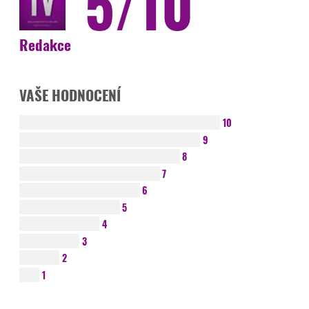
5/10
Redakce
VAŠE HODNOCENÍ
10
9
8
7
6
5
4
3
2
1