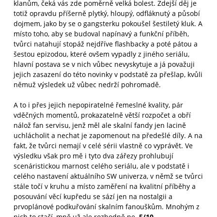
klanům, čeká vás zde poměrně velká bolest. Zdejší děj je
totiž opravdu příšerně plytký, hloupý, odfláknutý a působí
dojmem, jako by se o gangsterku pokoušel šestiletý kluk. A
místo toho, aby se budoval napínavý a funkční příběh,
tvůrci natahují stopáž nejdříve flashbacky a poté pátou a
šestou epizodou, které ovšem vypadly z jiného seriálu,
hlavní postava se v nich vůbec nevyskytuje a já považuji
jejich zasazení do této novinky v podstatě za přešlap, kvůli
němuž výsledek už vůbec nedrží pohromadě.
A to i přes jejich nepopiratelné řemeslné kvality, pár
vděčných momentů, prokazatelně větší rozpočet a obří
nálož fan servisu, jenž měl ale skalní fandy jen lacině
uchlácholit a nechat je zapomenout na předešlé díly. A na
fakt, že tvůrci nemají v celé sérii vlastně co vyprávět. Ve
výsledku však pro mě i tyto dva zářezy prohlubují
scenáristickou marnost celého seriálu, ale v podstatě i
celého nastavení aktuálního SW univerza, v němž se tvůrci
stále točí v kruhu a místo zaměření na kvalitní příběhy a
posouvání věcí kupředu se sází jen na nostalgii a
prvoplánové podkuřování skalním fanouškům. Mnohým z
nich to stačí, mně už ale rozhodně ne.
5/10