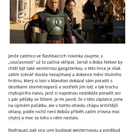
Jenže zatímco ve flashbaccích novinka zaujme, v
„současnosti“ už to začíná skřípat. Seriál o Boba Fettovi by
chtěl být také vesmírnou gangsterkou, v této lince je však
zatím scénář docela nezajímavý a dokonce mění titulního
hrdinu, který si loni v Mandovi dokázal sám poradit s
desítkami stormtrooperů a sestřelit jim loď, v tak trochu
chybujícího naivu, jenž si najednou nedokáže poradit ani
s pár pěšáky se štítem. Je mi jasné, že v této zápletce jsme
na úplném počátku, ale v tomto ohledu chápu kritičtější
ohlasy, podle nichž není Bobův příběh zatím zrovna moc
chytrý a moc se toho v něm nestalo.
Rodriguez pak sice umí budovat westernovou a poněkud