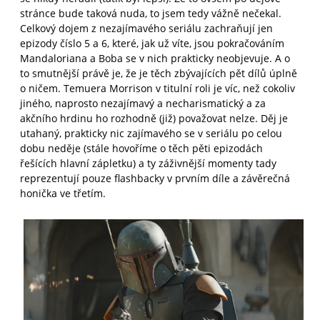
stránce bude taková nuda, to jsem tedy vážně nečekal.
Celkový dojem z nezajímavého seriálu zachraňují jen
epizody číslo 5 a 6, které, jak už víte, jsou pokračováním
Mandaloriana a Boba se v nich prakticky neobjevuje. A o
to smutnější právě je, že je těch zbývajících pět dílů úplně
o ničem. Temuera Morrison v titulní roli je víc, než cokoliv
jiného, naprosto nezajímavý a necharismatický a za
akčního hrdinu ho rozhodně (již) považovat nelze. Děj je
utahaný, prakticky nic zajímavého se v seriálu po celou
dobu neděje (stále hovoříme o těch pěti epizodách
řešících hlavní zápletku) a ty záživnější momenty tady
reprezentují pouze flashbacky v prvním díle a závěrečná
honička ve třetím.