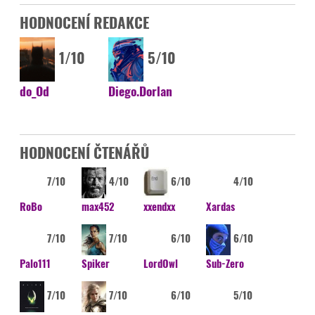
HODNOCENÍ REDAKCE
1/10
5/10
do_Od
Diego.Dorlan
HODNOCENÍ ČTENÁŘŮ
7/10
4/10
6/10
4/10
RoBo
max452
xxendxx
Xardas
7/10
7/10
6/10
6/10
Palo111
Spiker
LordOwl
Sub-Zero
7/10
7/10
6/10
5/10