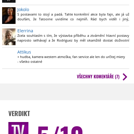
Filoni miluje Star Wars. Rodriguez miluje Spy Kids.
Jokolo
S postavami to stojí a padá. Tahle konkrétní akce byla fajn, ale já už
doufám, že Tatooine uvidíme co nejmíň. Rád bych viděl i jiný,
zajímavější světy. Takže doufám, že po Kenobim bude šlus.
Elerrina
Zcela souhlasím s tím, že výstavba příběhu a ztvárnění hlavní postavy
naprosto selhávají a že Rodriguez by měl okamžitě dostat doživotní
zákaz přiblížení se k SW. Přesto všechno mě Boba docela bavil. Třeba u
přepadení pouštního vlaku v druhé epizodě jsem si říkala, že
Attikus
takovouhle pěkně oldchoolovou akci už jsem dlouho neviděla.
+ hudba, kamera western atmoška, fan service ale len do určitej miery
Minimálně nám tenhle seriál ukázal, že svět Tatooine má pořád velký
- všetko ostatné
potenciál a mohly by se tam odehrávat zajímavé věci. Tedy, pokud by si
tvůrci dali trochu práce s funkčními postavami.
VŠECHNY KOMENTÁŘE (7)
VERDIKT