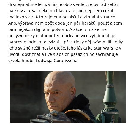
drsnější atmosféru, v níž je občas vidět, že by rád šel až
na krev a urval někomu hlavu, ale i od něj jsem čekal
malinko více. A to zejména po akční a vizuální stránce.
Ano, výprava nám opět dodá jen pár baráků, poušť a sem
tam nějakou digitální potvoru. A akce, v níž se měl
hollywoodský matador teoreticky nejvíce vyblbnout, je
naprosto fádní a televizní. I přes řídký děj ovšem díl i díky
jeho svižné režii hezky uteče, jeho láska ke Star Wars je v
úvodu dost znát a i ve slabších pasážích ho zachraňuje
skvělá hudba Ludwiga Göranssona.