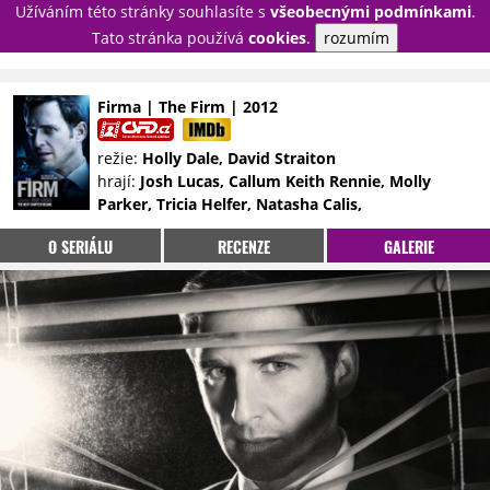
Užíváním této stránky souhlasíte s
všeobecnými podmínkami
.
PŘIHLÁSIT
Tato stránka používá
cookies
.
rozumím
REGISTROVAT
Firma | The Firm | 2012
NOVINKY
TÉMATA
režie:
Holly Dale, David Straiton
hrají:
Josh Lucas, Callum Keith Rennie, Molly
RECENZE
EPIZODY
KULT
Parker, Tricia Helfer, Natasha Calis,
TRAILERY
GALERIE
O SERIÁLU
RECENZE
GALERIE
DISKUZE
STATISTIKY
TIRÁŽ