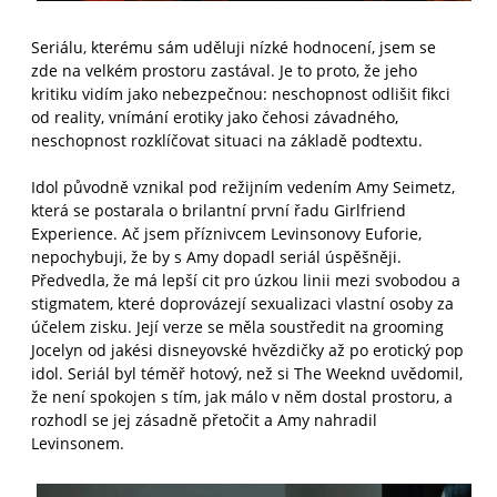
Seriálu, kterému sám uděluji nízké hodnocení, jsem se
zde na velkém prostoru zastával. Je to proto, že jeho
kritiku vidím jako nebezpečnou: neschopnost odlišit fikci
od reality, vnímání erotiky jako čehosi závadného,
neschopnost rozklíčovat situaci na základě podtextu.
Idol původně vznikal pod režijním vedením Amy Seimetz,
která se postarala o brilantní první řadu Girlfriend
Experience. Ač jsem příznivcem Levinsonovy Euforie,
nepochybuji, že by s Amy dopadl seriál úspěšněji.
Předvedla, že má lepší cit pro úzkou linii mezi svobodou a
stigmatem, které doprovázejí sexualizaci vlastní osoby za
účelem zisku. Její verze se měla soustředit na grooming
Jocelyn od jakési disneyovské hvězdičky až po erotický pop
idol. Seriál byl téměř hotový, než si The Weeknd uvědomil,
že není spokojen s tím, jak málo v něm dostal prostoru, a
rozhodl se jej zásadně přetočit a Amy nahradil
Levinsonem.