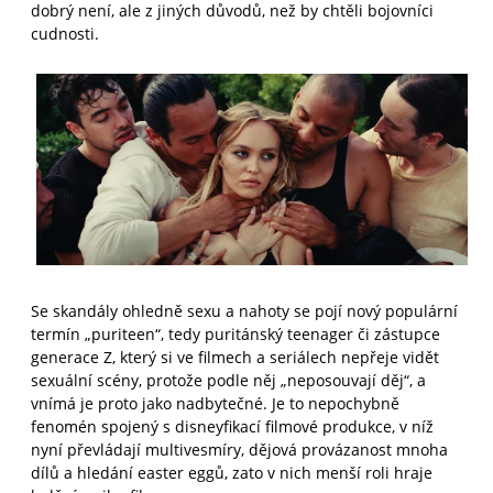
dobrý není, ale z jiných důvodů, než by chtěli bojovníci
cudnosti.
Se skandály ohledně sexu a nahoty se pojí nový populární
termín „puriteen“, tedy puritánský teenager či zástupce
generace Z, který si ve filmech a seriálech nepřeje vidět
sexuální scény, protože podle něj „neposouvají děj“, a
vnímá je proto jako nadbytečné. Je to nepochybně
fenomén spojený s disneyfikací filmové produkce, v níž
nyní převládají multivesmíry, dějová provázanost mnoha
dílů a hledání easter eggů, zato v nich menší roli hraje