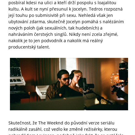
posbíral kdesi na ulici a kteří drží pospolu s loajalitou
kultu. A kult se nyní přesunul k Jocelyn. Tedros rozpozná
její touhu po submisivitě při sexu. Nehledá však jen
ubytování zdarma, skutečně Jocelyn pomáhá s nalézáním
nových poloh (jak sexuálních, tak hudebních) a
nahráváním čerstvých singlů. Nikdy není zcela zřejmé,
nakolik je to jen podvodník a nakolik má reálný
producentský talent.
Skutečnost, že The Weeknd do původní verze seriálu
radikálně zasáhl, což vedlo ke změně režisérky, kterou