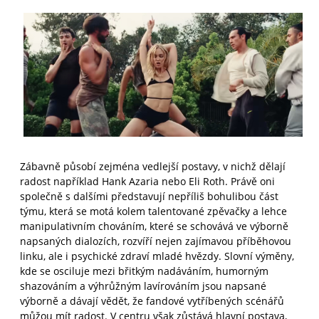
Zábavně působí zejména vedlejší postavy, v nichž dělají
radost například Hank Azaria nebo Eli Roth. Právě oni
společně s dalšími představují nepříliš bohulibou část
týmu, která se motá kolem talentované zpěvačky a lehce
manipulativním chováním, které se schovává ve výborně
napsaných dialozích, rozvíří nejen zajímavou příběhovou
linku, ale i psychické zdraví mladé hvězdy. Slovní výměny,
kde se osciluje mezi břitkým nadáváním, humorným
shazováním a výhrůžným lavírováním jsou napsané
výborně a dávají vědět, že fandové vytříbených scénářů
můžou mít radost. V centru však zůstává hlavní postava,