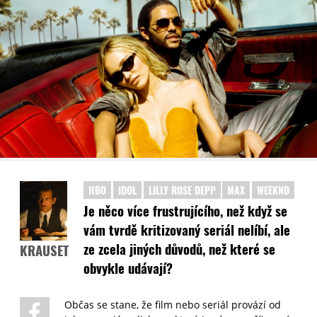
HBO
IDOL
LILLY ROSE DEPP
MAX
WEEKND
Je něco více frustrujícího, než když se
vám tvrdě kritizovaný seriál nelíbí, ale
ze zcela jiných důvodů, než které se
KRAUSET
obvykle udávají?
Občas se stane, že film nebo seriál provází od