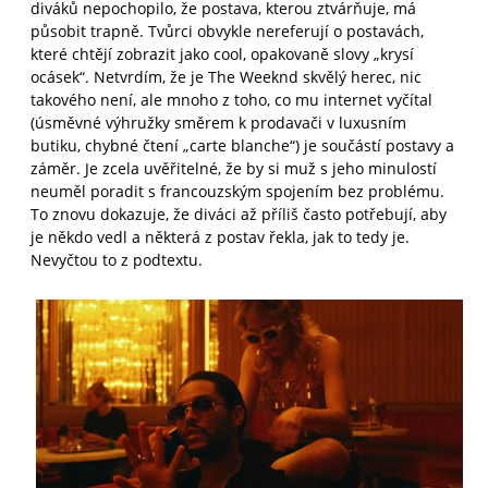
diváků nepochopilo, že postava, kterou ztvárňuje, má
působit trapně. Tvůrci obvykle nereferují o postavách,
které chtějí zobrazit jako cool, opakovaně slovy „krysí
ocásek“. Netvrdím, že je The Weeknd skvělý herec, nic
takového není, ale mnoho z toho, co mu internet vyčítal
(úsměvné výhružky směrem k prodavači v luxusním
butiku, chybné čtení „carte blanche“) je součástí postavy a
záměr. Je zcela uvěřitelné, že by si muž s jeho minulostí
neuměl poradit s francouzským spojením bez problému.
To znovu dokazuje, že diváci až příliš často potřebují, aby
je někdo vedl a některá z postav řekla, jak to tedy je.
Nevyčtou to z podtextu.