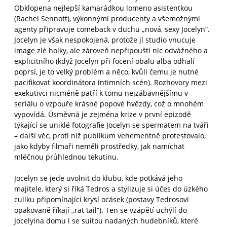
Obklopena nejlepší kamarádkou lomeno asistentkou
(Rachel Sennott), výkonnými producenty a všemožnými
agenty připravuje comeback v duchu „nová, sexy Jocelyn“.
Jocelyn je však nespokojená, protože jí studio vnucuje
image zlé holky, ale zároveň nepřipouští nic odvážného a
explicitního (když Jocelyn při focení obalu alba odhalí
poprsí, je to velký problém a něco, kvůli čemu je nutné
pacifikovat koordinátora intimních scén). Rozhovory mezi
exekutivci nicméně patří k tomu nejzábavnějšímu v
seriálu o vzpouře krásné popové hvězdy, což o mnohém
vypovídá. Úsměvná je zejména krize v první epizodě
týkající se uniklé fotografie Jocelyn se spermatem na tváři
– další věc, proti níž publikum vehementně protestovalo,
jako kdyby filmaři neměli prostředky, jak namíchat
mléčnou průhlednou tekutinu.
Jocelyn se jede uvolnit do klubu, kde potkává jeho
majitele, který si říká Tedros a stylizuje si účes do úzkého
culíku připomínající krysí ocásek (postavy Tedrosovi
opakovaně říkají „rat tail“). Ten se vzápětí uchýlí do
Jocelyina domu i se suitou nadaných hudebníků, které