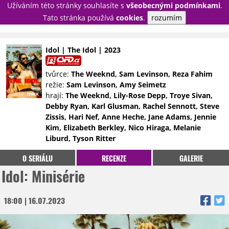
Užíváním této stránky souhlasíte s
všeobecnými podmínkami
.
PŘIHLÁSIT
Tato stránka používá
cookies
.
rozumím
REGISTROVAT
Idol | The Idol | 2023
NOVINKY
TÉMATA
tvůrce:
The Weeknd, Sam Levinson, Reza Fahim
režie:
Sam Levinson, Amy Seimetz
RECENZE
EPIZODY
KULT
hrají:
The Weeknd, Lily-Rose Depp, Troye Sivan,
TRAILERY
GALERIE
Debby Ryan, Karl Glusman, Rachel Sennott, Steve
Zissis, Hari Nef, Anne Heche, Jane Adams, Jennie
DISKUZE
STATISTIKY
TIRÁŽ
Kim, Elizabeth Berkley, Nico Hiraga, Melanie
Liburd, Tyson Ritter
O SERIÁLU
RECENZE
GALERIE
Idol: Minisérie
18:00 | 16.07.2023