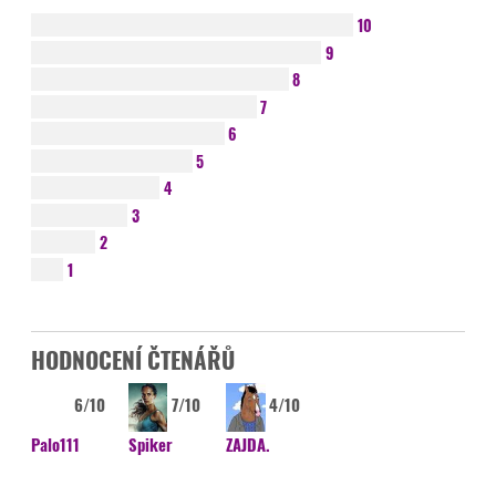
10
9
8
7
6
5
4
3
2
1
HODNOCENÍ ČTENÁŘŮ
6/10
7/10
4/10
Palo111
Spiker
ZAJDA.