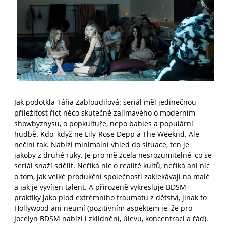
Jak podotkla Táňa Zabloudilová: seriál měl jedinečnou
příležitost říct něco skutečně zajímavého o moderním
showbyznysu, o popkultuře, nepo babies a populární
hudbě. Kdo, když ne Lily-Rose Depp a The Weeknd. Ale
nečiní tak. Nabízí minimální vhled do situace, ten je
jakoby z druhé ruky. Je pro mě zcela nesrozumitelné, co se
seriál snaží sdělit. Neříká nic o realitě kultů, neříká ani nic
o tom, jak velké produkční společnosti zaklekávají na malé
a jak je vyvíjen talent. A přirozeně vykresluje BDSM
praktiky jako plod extrémního traumatu z dětství, jinak to
Hollywood ani neumí (pozitivním aspektem je, že pro
Jocelyn BDSM nabízí i zklidnění, úlevu, koncentraci a řád).