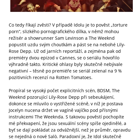
Co tedy říkají zvěsti? V případě Idolu je to pověst „torture
porn“, slizkého pornografického dílka, v němž mohou
režisér a showrunner Sam Levinson a The Weeknd
popustit uzdu svým choutkám a pást se na nebohé Lily-
Rose Depp. Už od jarních reportáží, a zejména pak od
premiéry dvou epizod v Cannes, se o seriálu hovořilo
výhradně takto. Kritické ohlasy byly skutečně nebývale
negativní – těsně po premiéře se seriál zelenal na 9 %
pozitivních recenzí na Rotten Tomatoes.
Propíral se vysoký počet explicitních scén, BDSM, The
Weeknd pozorující Lily-Rose Depp při sebeukájení,
dokonce se mluvilo o vystřižené scéně, v níž je postava
Jocelyn nucena držet ve vagíně vajíčko pod přísnými
instrukcemi The Weeknda. S takovou pověstí pochopíte
mé překvapení, že jsou sexuální scény spíše ojedinělé, a
byť se dají pokládat za odvážnější, než je průměr, opravdu
se nejedná o nové Salò. Paradoxní je, že Idol skutečně