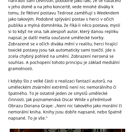
nahradil Sam Levinson, podobně jako fakt, že se natáčelo
v jeho domě a na jeho koncertě, vede mnohé diváky k
tomu, že fiktivní postavu Tedrose zaměňují s Weekndem
jako takovým. Podobné splývání postav s herci v očích
publika a mylná domněnka, že říká-li něco postava, myslí
si to když ne ona, tak alespoň autor, který danou repliku
napsal, je další metla současné umělecké tvorby.
Zobrazené se v očích diváka mění v realitu, herci hrající
toxické postavy jsou tak automaticky sami toxičtí. Jde o
zcela chybný pohled na umění. Zobrazení nerovná se
souhlas. A pochopení tohoto principu je základ mediální
gramotnosti.
I kdyby šlo z velké části o realizaci fantazií autorů, na
uměleckém ztvárnění extrémů není nic nemorálního či
špatného. To je ostatně jeden ze smyslů umělecké
činnosti. Jak poznamenává Oscar Wilde v předmluvě
Obrazu Doriana Graye: „Není nic takového jako morální či
nemorální kniha. Knihy jsou dobře napsané, nebo špatně
napsané. To je vše.“