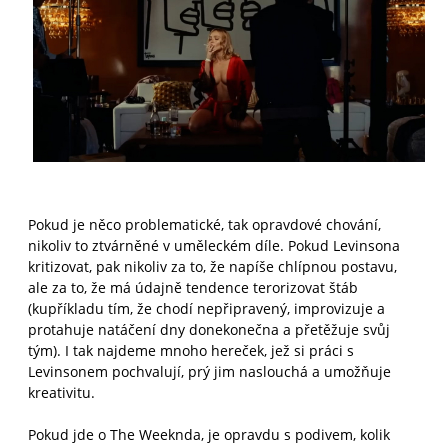
Pokud je něco problematické, tak opravdové chování,
nikoliv to ztvárněné v uměleckém díle. Pokud Levinsona
kritizovat, pak nikoliv za to, že napíše chlípnou postavu,
ale za to, že má údajně tendence terorizovat štáb
(kupříkladu tím, že chodí nepřipravený, improvizuje a
protahuje natáčení dny donekonečna a přetěžuje svůj
tým). I tak najdeme mnoho hereček, jež si práci s
Levinsonem pochvalují, prý jim naslouchá a umožňuje
kreativitu.
Pokud jde o The Weeknda, je opravdu s podivem, kolik