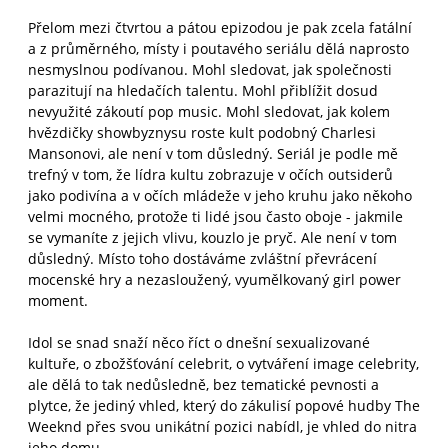
Přelom mezi čtvrtou a pátou epizodou je pak zcela fatální
a z průměrného, místy i poutavého seriálu dělá naprosto
nesmyslnou podívanou. Mohl sledovat, jak společnosti
parazitují na hledačích talentu. Mohl přiblížit dosud
nevyužité zákoutí pop music. Mohl sledovat, jak kolem
hvězdičky showbyznysu roste kult podobný Charlesi
Mansonovi, ale není v tom důsledný. Seriál je podle mě
trefný v tom, že lídra kultu zobrazuje v očích outsiderů
jako podivína a v očích mládeže v jeho kruhu jako někoho
velmi mocného, protože ti lidé jsou často oboje - jakmile
se vymaníte z jejich vlivu, kouzlo je pryč. Ale není v tom
důsledný. Místo toho dostáváme zvláštní převrácení
mocenské hry a nezasloužený, vyumělkovaný girl power
moment.
Idol se snad snaží něco říct o dnešní sexualizované
kultuře, o zbožšťování celebrit, o vytváření image celebrity,
ale dělá to tak nedůsledně, bez tematické pevnosti a
plytce, že jediný vhled, který do zákulisí popové hudby The
Weeknd přes svou unikátní pozici nabídl, je vhled do nitra
jeho domu.