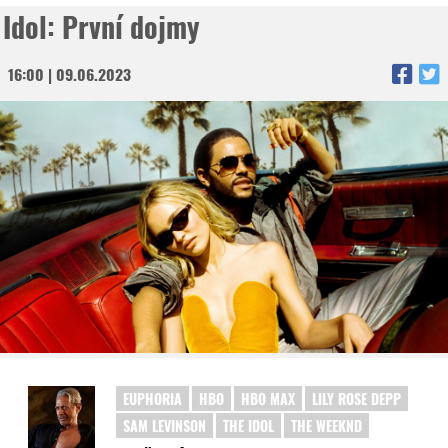
Idol: První dojmy
16:00 | 09.06.2023
EUPHORIA
HBO
HBO MAX
LILY ROSE DEPP
SAM LEVINSON
THE IDOL
THE WEEKND