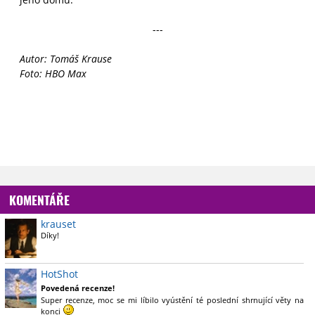
---
Autor: Tomáš Krause
Foto: HBO Max
KOMENTÁŘE
krauset
Díky!
Stanovil jsem si osobní deadline 2. září, na které připadají jak
Tolkienovy úmrtiny, tak roční výročí premiéry Prstenů moci. Je
HotShot
povzbudivé, že se o ten článek ještě někdo zajímá.
Povedená recenze!
Super recenze, moc se mi líbilo vyústění té poslední shrnující věty na
konci