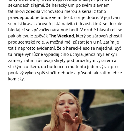
sekundách zřejmé, že herecký um po svém slavném
tatínkovi zdědila vrchovatou měrou a seriál z toho
pravděpodobně bude velmi těžit, což je dobře. V její tváří
se mísí krása, zároveň jistá naivita i drzost, čímž se do role
hledající se zpěvačky náramně hodí. V druhé hlavní roli se
pak objevuje zpěvák
The Weeknd
, který se zároveň zhostil
producentské role. A možná měl zůstat jen u ní. Zatím je
totiž naprosto evidentní, že o herecké eso se nejedná. Byť
tu hraje výhrůžně vypadajícího úchyla, jehož myšlenky i
záměry zatím zůstávají skryty pod prázdným výrazem a
slizkým culíkem, do budoucna mu tento jeden výraz pro
poutavý výkon spíš stačit nebude a působí tak zatím lehce
komicky.