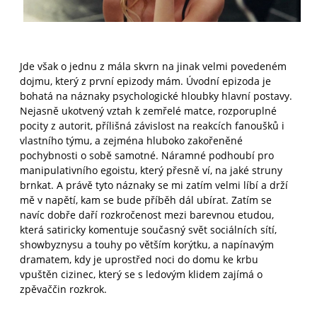
Jde však o jednu z mála skvrn na jinak velmi povedeném
dojmu, který z první epizody mám. Úvodní epizoda je
bohatá na náznaky psychologické hloubky hlavní postavy.
Nejasně ukotvený vztah k zemřelé matce, rozporuplné
pocity z autorit, přílišná závislost na reakcích fanoušků i
vlastního týmu, a zejména hluboko zakořeněné
pochybnosti o sobě samotné. Náramné podhoubí pro
manipulativního egoistu, který přesně ví, na jaké struny
brnkat. A právě tyto náznaky se mi zatím velmi líbí a drží
mě v napětí, kam se bude příběh dál ubírat. Zatím se
navíc dobře daří rozkročenost mezi barevnou etudou,
která satiricky komentuje současný svět sociálních sítí,
showbyznysu a touhy po větším korýtku, a napínavým
dramatem, kdy je uprostřed noci do domu ke krbu
vpuštěn cizinec, který se s ledovým klidem zajímá o
zpěvaččin rozkrok.