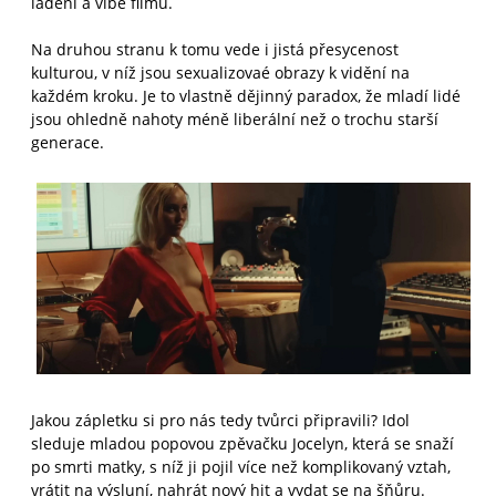
ladění a vibe filmu.
Na druhou stranu k tomu vede i jistá přesycenost
kulturou, v níž jsou sexualizovaé obrazy k vidění na
každém kroku. Je to vlastně dějinný paradox, že mladí lidé
jsou ohledně nahoty méně liberální než o trochu starší
generace.
Jakou zápletku si pro nás tedy tvůrci připravili? Idol
sleduje mladou popovou zpěvačku Jocelyn, která se snaží
po smrti matky, s níž ji pojil více než komplikovaný vztah,
vrátit na výsluní, nahrát nový hit a vydat se na šňůru.