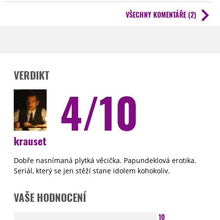
VŠECHNY KOMENTÁŘE (2)
Mimochodem, dočkáme se někdy toho slíbeného pokračování článků
ke Prstenům moci?
VERDIKT
4/10
krauset
Dobře nasnímaná plytká věcička. Papundeklová erotika.
Seriál, který se jen stěží stane idolem kohokoliv.
VAŠE HODNOCENÍ
10