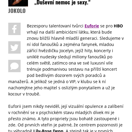
„Duševní nemoc je sexy."
JOKOLO
Bezesporu talentovaní tvůrci
Euforie
se pro
HBO
vrhají na další ambiciózní látku, která bude
znovu bližší hlavně mladší generaci. Sledujeme v
ní idol fanoušků a zejména fanynek, mladou
zářící hvězdičku Jocelyn, jejíž hity, koncerty i
uniklé nudesky sledují miliony fanoušků po
celém světě, zatímco ona ve své luxusní vile
trénuje podmanivou sestavu na příští koncert
pod bedlivým dozorem svých poradců a
manažerů. A jelikož se jedná o VIP, v klubu se k ní
nachomýtne jeho majitel s oslizlým ponytailem a už je
kocour v troubě.
Euforii jsem nikdy neviděl, její vizuální opulence a zalíbení
v rochnění se v psychickém stavu mladých dívek mi je
přesto známo. A tyto propriety jsou bohatě zastoupené i
zde. Od prvních vteřin je patrné, že centrem pozornosti je
tu výhradně
Lily-Rose Depp
. A stejně tak je v prvních