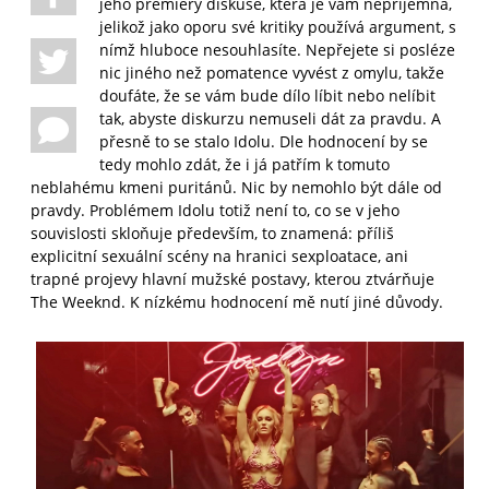
jeho premiéry diskuse, která je vám nepříjemná,
jelikož jako oporu své kritiky používá argument, s
nímž hluboce nesouhlasíte. Nepřejete si posléze
nic jiného než pomatence vyvést z omylu, takže
doufáte, že se vám bude dílo líbit nebo nelíbit
tak, abyste diskurzu nemuseli dát za pravdu. A
přesně to se stalo Idolu. Dle hodnocení by se
tedy mohlo zdát, že i já patřím k tomuto
neblahému kmeni puritánů. Nic by nemohlo být dále od
pravdy. Problémem Idolu totiž není to, co se v jeho
souvislosti skloňuje především, to znamená: příliš
explicitní sexuální scény na hranici sexploatace, ani
trapné projevy hlavní mužské postavy, kterou ztvárňuje
The Weeknd. K nízkému hodnocení mě nutí jiné důvody.