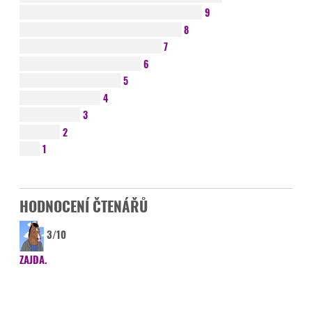
9
8
7
6
5
4
3
2
1
HODNOCENÍ ČTENÁŘŮ
3/10
ZAJDA.