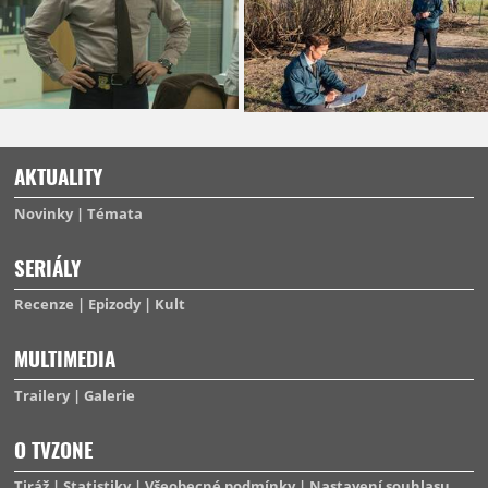
AKTUALITY
Novinky
Témata
SERIÁLY
Recenze
Epizody
Kult
MULTIMEDIA
Trailery
Galerie
O TVZONE
Tiráž
Statistiky
Všeobecné podmínky
Nastavení souhlasu