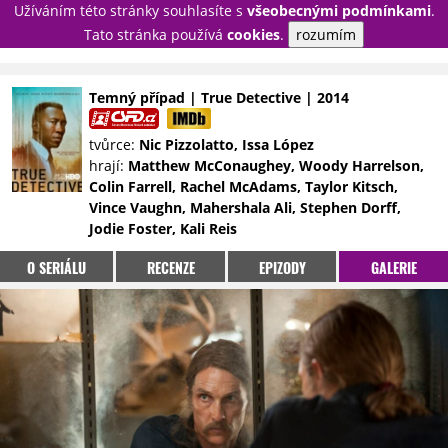
Užíváním této stránky souhlasíte s
všeobecnými podmínkami
.
PŘIHLÁSIT
Tato stránka používá
cookies
.
rozumím
REGISTROVAT
Temný případ | True Detective | 2014
NOVINKY
TÉMATA
tvůrce:
Nic Pizzolatto, Issa López
hrají:
Matthew McConaughey, Woody Harrelson,
RECENZE
EPIZODY
KULT
Colin Farrell, Rachel McAdams, Taylor Kitsch,
TRAILERY
GALERIE
Vince Vaughn, Mahershala Ali, Stephen Dorff,
Jodie Foster, Kali Reis
DISKUZE
STATISTIKY
TIRÁŽ
O SERIÁLU
RECENZE
EPIZODY
GALERIE