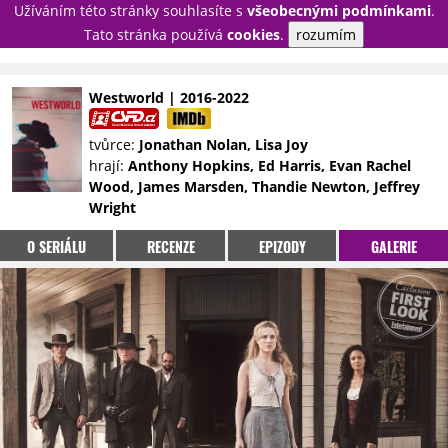
Užíváním této stránky souhlasíte s
všeobecnými podmínkami
.
PŘIHLÁSIT
Tato stránka používá
cookies
.
rozumím
REGISTROVAT
Westworld | 2016-2022
NOVINKY
TÉMATA
tvůrce:
Jonathan Nolan, Lisa Joy
hrají:
Anthony Hopkins, Ed Harris, Evan Rachel
RECENZE
EPIZODY
KULT
Wood, James Marsden, Thandie Newton, Jeffrey
TRAILERY
GALERIE
Wright
DISKUZE
STATISTIKY
TIRÁŽ
O SERIÁLU
RECENZE
EPIZODY
GALERIE