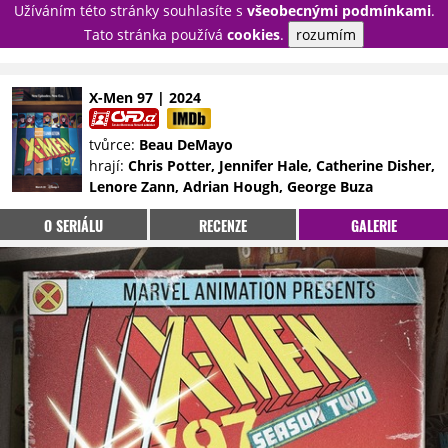
Užíváním této stránky souhlasíte s
všeobecnými podmínkami
.
PŘIHLÁSIT
Tato stránka používá
cookies
.
rozumím
REGISTROVAT
X-Men 97 | 2024
NOVINKY
TÉMATA
tvůrce:
Beau DeMayo
hrají:
Chris Potter, Jennifer Hale, Catherine Disher,
RECENZE
EPIZODY
KULT
Lenore Zann, Adrian Hough, George Buza
TRAILERY
GALERIE
O SERIÁLU
RECENZE
GALERIE
DISKUZE
STATISTIKY
TIRÁŽ