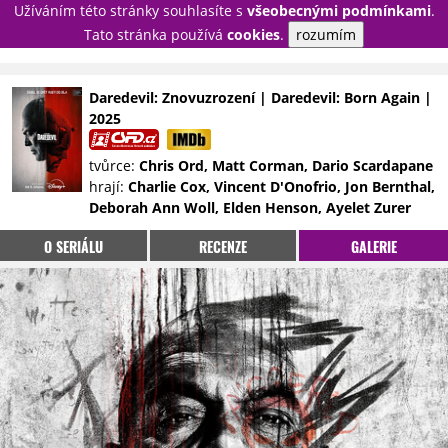
Užíváním této stránky souhlasíte s
všeobecnými podmínkami
.
PŘIHLÁSIT
Tato stránka používá
cookies
.
rozumím
REGISTROVAT
Daredevil: Znovuzrození | Daredevil: Born Again |
2025
NOVINKY
TÉMATA
tvůrce:
Chris Ord, Matt Corman, Dario Scardapane
RECENZE
EPIZODY
KULT
hrají:
Charlie Cox, Vincent D'Onofrio, Jon Bernthal,
TRAILERY
GALERIE
Deborah Ann Woll, Elden Henson, Ayelet Zurer
DISKUZE
STATISTIKY
TIRÁŽ
O SERIÁLU
RECENZE
GALERIE