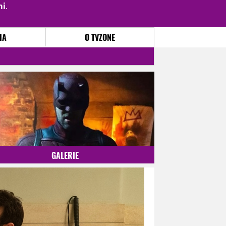
mi
.
PŘIHLÁSIT
|
REGISTROVAT
IA
O TVZONE
GALERIE