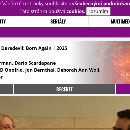
žíváním této stránky souhlasíte s
všeobecnými podmínka
Tato stránka používá
cookies
.
rozumím
ITY
SERIÁLY
MULTIMED
 Daredevil: Born Again | 2025
orman, Dario Scardapane
 D'Onofrio, Jon Bernthal, Deborah Ann Woll,
er
RECENZE