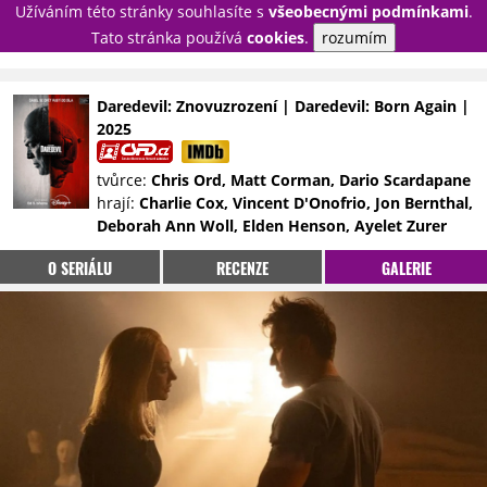
Užíváním této stránky souhlasíte s
všeobecnými podmínkami
.
PŘIHLÁSIT
Tato stránka používá
cookies
.
rozumím
REGISTROVAT
Daredevil: Znovuzrození | Daredevil: Born Again |
2025
NOVINKY
TÉMATA
tvůrce:
Chris Ord, Matt Corman, Dario Scardapane
RECENZE
EPIZODY
KULT
hrají:
Charlie Cox, Vincent D'Onofrio, Jon Bernthal,
TRAILERY
GALERIE
Deborah Ann Woll, Elden Henson, Ayelet Zurer
DISKUZE
STATISTIKY
TIRÁŽ
O SERIÁLU
RECENZE
GALERIE