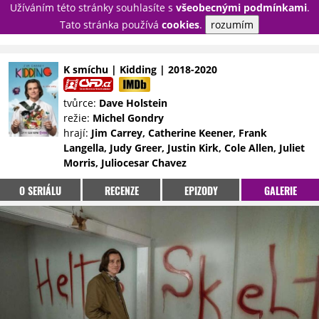
Užíváním této stránky souhlasíte s
všeobecnými podmínkami
.
PŘIHLÁSIT
Tato stránka používá
cookies
.
rozumím
REGISTROVAT
K smíchu | Kidding | 2018-2020
NOVINKY
TÉMATA
tvůrce:
Dave Holstein
režie:
Michel Gondry
RECENZE
EPIZODY
KULT
hrají:
Jim Carrey, Catherine Keener, Frank
TRAILERY
GALERIE
Langella, Judy Greer, Justin Kirk, Cole Allen, Juliet
Morris, Juliocesar Chavez
DISKUZE
STATISTIKY
TIRÁŽ
O SERIÁLU
RECENZE
EPIZODY
GALERIE