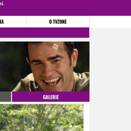
mi
.
PŘIHLÁSIT
|
REGISTROVAT
IA
O TVZONE
GALERIE