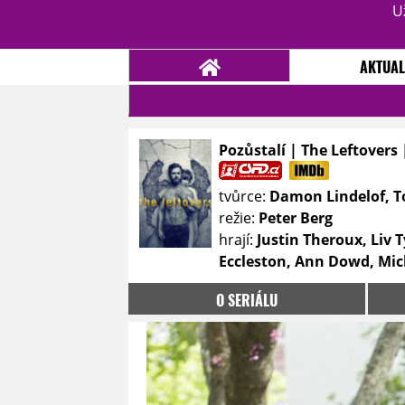
U
AKTUAL
Pozůstalí | The Leftovers 
NOVINKY
TÉMATA
tvůrce:
Damon Lindelof, T
RECENZE
EPIZODY
KULT
režie:
Peter Berg
TRAILERY
GALERIE
hrají:
Justin Theroux, Liv
Eccleston, Ann Dowd, Mic
DISKUZE
STATISTIKY
TIRÁŽ
O SERIÁLU