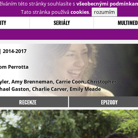
žíváním této stránky souhlasíte s
všeobecnými podmínka
Tato stránka používá
cookies
.
rozumím
ITY
SERIÁLY
MULTIMED
| 2014-2017
om Perrotta
 Tyler, Amy Brenneman, Carrie Coon, Christopher
hael Gaston, Charlie Carver, Emily Meade
RECENZE
EPIZODY