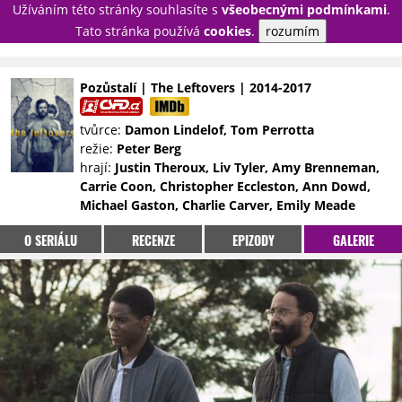
Užíváním této stránky souhlasíte s
všeobecnými podmínkami
.
PŘIHLÁSIT
Tato stránka používá
cookies
.
rozumím
REGISTROVAT
Pozůstalí | The Leftovers | 2014-2017
NOVINKY
TÉMATA
tvůrce:
Damon Lindelof, Tom Perrotta
režie:
Peter Berg
RECENZE
EPIZODY
KULT
hrají:
Justin Theroux, Liv Tyler, Amy Brenneman,
TRAILERY
GALERIE
Carrie Coon, Christopher Eccleston, Ann Dowd,
Michael Gaston, Charlie Carver, Emily Meade
DISKUZE
STATISTIKY
TIRÁŽ
O SERIÁLU
RECENZE
EPIZODY
GALERIE